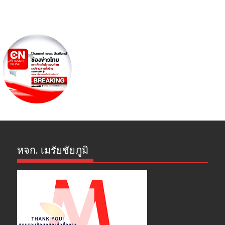
หจก. เมรัยชัยภูมิ