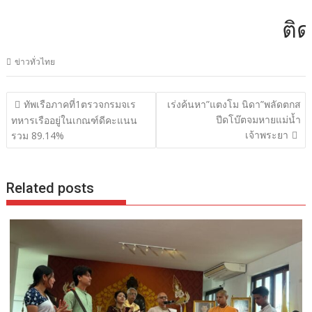
ติดต่
ข่าวทั่วไทย
แนะแนว
ทัพเรือภาคที่1ตรวจกรมจเร
เร่งค้นหา”แตงโม นิดา”พลัดตกส
เรื่อง
ปีดโบ๊ตจมหายแม่น้ำ
ทหารเรืออยู่ในเกณฑ์ดีคะแนน
เจ้าพระยา
รวม 89.14%
Related posts