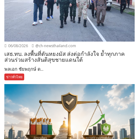
06/08/2026
@ch-newsthailand.com
เสธ.ทบ. ลงพื้นที่ตันหยงมัส ส่งต่อกำลังใจ ย้ำทุกภาค
ส่วนร่วมสร้างสันติสุขชายแดนใต้
พลเอก ชัยพฤกษ์ ด...
ข่าวทั่วไทย