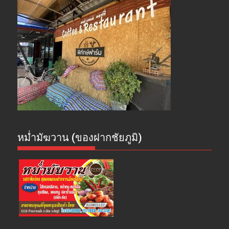
หม่ำมัฆวาน (ของฝากชัยภูมิ)