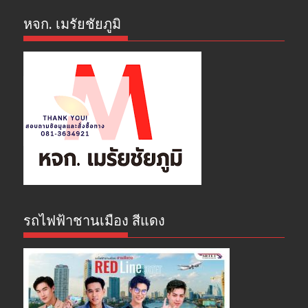
หจก. เมรัยชัยภูมิ
รถไฟฟ้าชานเมือง สีแดง