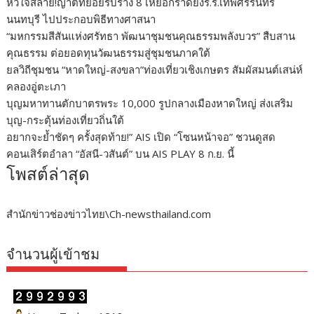
หัวใจสลาย!ญาติทยอยรับร่าง 8 เหยื่อกราดยิงร.ร.เทพศริรินทร์
นนทบุรี ไปประกอบพิธีทางศาสนา
“มหกรรมสีสันแห่งศรัทธา พัฒนาชุมชนคุณธรรมพลังบวร” สืบสาน
คุณธรรม ต่อยอดทุนวัฒนธรรมสู่ชุมชนภาคใต้
ยลวิถีชุมชน “หาดใหญ่-สงขลา”ท่องเที่ยวเชิงเกษตร สัมผัสมนต์เสน่ห์
คลองอู่ตะเภา
บุญมหาทานตักบาตรพระ 10,000 รูปกลางเมืองหาดใหญ่ ส่งเสริม
บุญ-กระตุ้นท่องเที่ยวถิ่นใต้
อยากจะย้ำชัดๆ ครั้งสุดท้าย!” AIS เปิด “โซนหน้าจอ” ชวนดูสด
คอนเสิร์ตอำลา “อัสนี-วสันต์” บน AIS PLAY 8 ก.ย. นี้
โพสต์ล่าสุด
สำนักข่าวช่องข่าวไทย\Ch-newsthailand.com
จำนวนผู้เข้าชม