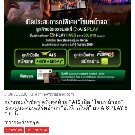
08/08/2026
@ch-newsthailand.com
อยากจะย้ำชัดๆ ครั้งสุดท้าย!” AIS เปิด “โซนหน้าจอ”
ชวนดูสดคอนเสิร์ตอำลา “อัสนี-วสันต์” บน AIS PLAY 8
ก.ย. นี้
“อยากจะย้ำชัดๆ ค...
ข่าวทั่วไทย
ประชาสัมพันธ์