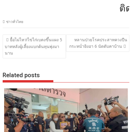
ติดต่อ
ข่าวทั่วไทย
แนะแนว
ยื้อไม่ไหว!ไข่ไก่เบตงขึ้นแผง 5
หลานป่วยโรคประสาทควงปืน
เรื่อง
กระหน่ำยิงอา 6 นัดดับคาบ้าน
บาทหลังผู้เลี้ยงแบกต้นทุนพุ่งมา
นาน
Related posts