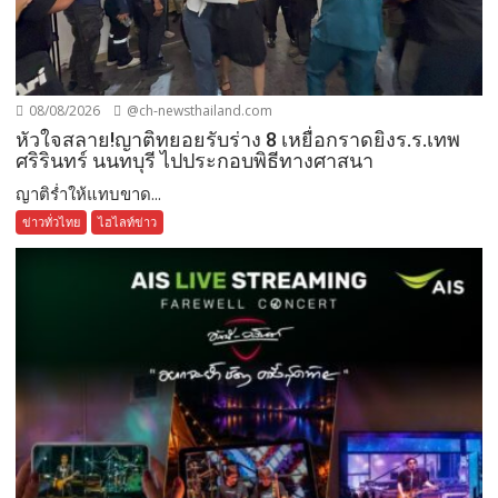
08/08/2026
@ch-newsthailand.com
หัวใจสลาย!ญาติทยอยรับร่าง 8 เหยื่อกราดยิงร.ร.เทพ
ศริรินทร์ นนทบุรี ไปประกอบพิธีทางศาสนา
ญาติร่ำให้แทบขาด...
ข่าวทั่วไทย
ไฮไลท์ข่าว