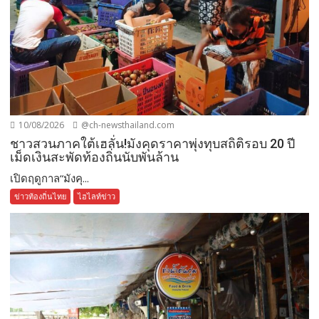
10/08/2026
@ch-newsthailand.com
ชาวสวนภาคใต้เฮลั่น!มังคุดราคาพุ่งทุบสถิติรอบ 20 ปี
เม็ดเงินสะพัดท้องถิ่นนับพันล้าน
เปิดฤดูกาล“มังคุ...
ข่าวท้องถิ่นไทย
ไฮไลท์ข่าว