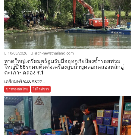
10/08/2026
@ch-newsthailand.com
หาดใหญ่เตรียมพร้อมรับมืออุทกภัยป้องซ้ำรอยท่วม
ใหญ่ปี’68ระดมติดตั้งเครื่องสูบน้ำขุดลอกคลองหลักอู่
ตะเภา- คลอง ร.1
เตรียมพร้อม&#822...
ข่าวท้องถิ่นไทย
ไฮไลท์ข่าว