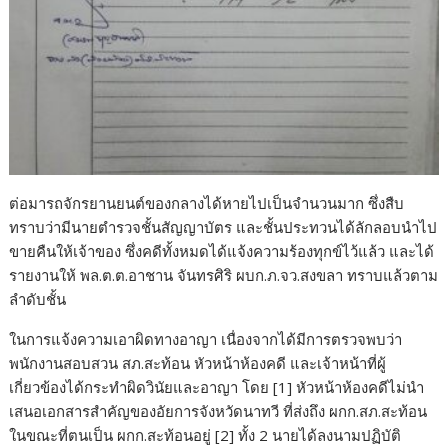
ต่อมารถจักรยานยนต์ของกลางได้หายไปเป็นจำนวนมาก ซึ่งสืบ
ทราบว่ามีนายตำรวจชั้นสัญญาบัตร และชั้นประทวนได้ลักลอบนำไป
ขายคืนให้เจ้าของ ซึ่งคดีทั้งหมดได้แจ้งความร้องทุกข์ไว้แล้ว และได้
รายงานให้ พล.ต.ต.อาชาน จันทรศิริ ผบก.ภ.จว.สงขลา ทราบแล้วตาม
ลำดับชั้น
ในการแจ้งความเอาผิดทางอาญา เนื่องจากได้มีการตรวจพบว่า
พนักงานสอบสวน สภ.สะท้อน หัวหน้าห้องคดี และเจ้าหน้าที่ผู้
เกี่ยวข้องได้กระทำผิดวินัยและอาญา โดย [1] หัวหน้าห้องคดีไม่นำ
เสนอเอกสารสำคัญของอัยการจังหวัดนาทวี ที่ส่งถึง ผกก.สภ.สะท้อน
ในขณะที่ตนเป็น ผกก.สะท้อนอยู่ [2] ทั้ง 2 นายได้ลงนามปฏิบัติ