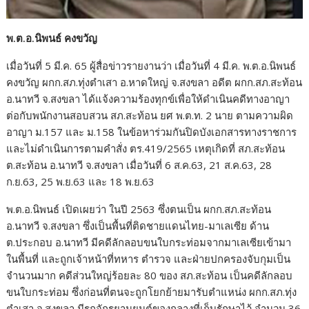
พ.ต.อ.นิพนธ์ คงขวัญ
เมื่อวันที่ 5 มี.ค. 65 ผู้สื่อข่าวรายงานว่า เมื่อวันที่ 4 มี.ค. พ.ต.อ.นิพนธ์
คงขวัญ ผกก.สภ.ทุ่งตำเสา อ.หาดใหญ่ จ.สงขลา อดีต ผกก.สภ.สะท้อน
อ.นาทวี จ.สงขลา ได้แจ้งความร้องทุกข์เพื่อให้ดำเนินคดีทางอาญา
ต่อกับพนักงานสอบสวน สภ.สะท้อน ยศ พ.ต.ท. 2 นาย ตามความผิด
อาญา ม.157 และ ม.158 ในข้อหาร่วมกันปิดบังเอกสารทางราชการ
และไม่ดำเนินการตามคำสั่ง ตร.419/2565 เหตุเกิดที่ สภ.สะท้อน
ต.สะท้อน อ.นาทวี จ.สงขลา เมื่อวันที่ 6 ส.ค.63, 21 ส.ค.63, 28
ก.ย.63, 25 พ.ย.63 และ 18 พ.ย.63
พ.ต.อ.นิพนธ์ เปิดเผยว่า ในปี 2563 ซึ่งตนเป็น ผกก.สภ.สะท้อน
อ.นาทวี จ.สงขลา ซึ่งเป็นพื้นที่ติดชายแดนไทย-มาเลเซีย ด้าน
ต.ประกอบ อ.นาทวี มีคดีลักลอบขนใบกระท่อมจากมาเลเซียเข้ามา
ในพื้นที่ และถูกเจ้าหน้าที่ทหาร ตำรวจ และฝ่ายปกครองจับกุมเป็น
จำนวนมาก คดีส่วนใหญ่ร้อยละ 80 ของ สภ.สะท้อน เป็นคดีลักลอบ
ขนใบกระท่อม ซึ่งก่อนที่ตนจะถูกโยกย้ายมารับตำแหน่ง ผกก.สภ.ทุ่ง
ตำเสา จ.สงขลา มีรถจักรยานยนต์ของกลางที่เก็บรักษาไว้ จำนวน 36