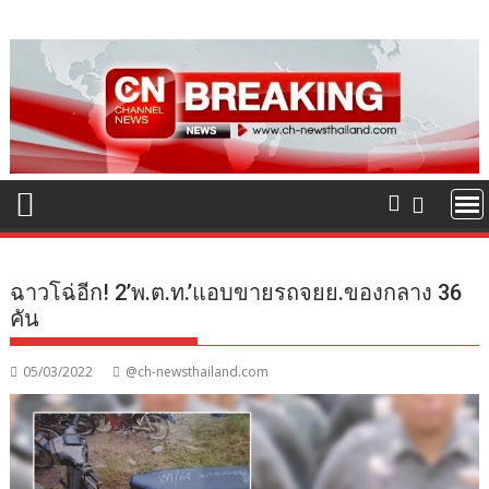
Skip
to
content
ฉาวโฉ่อีก! 2’พ.ต.ท.’แอบขายรถจยย.ของกลาง 36
คัน
05/03/2022
@ch-newsthailand.com