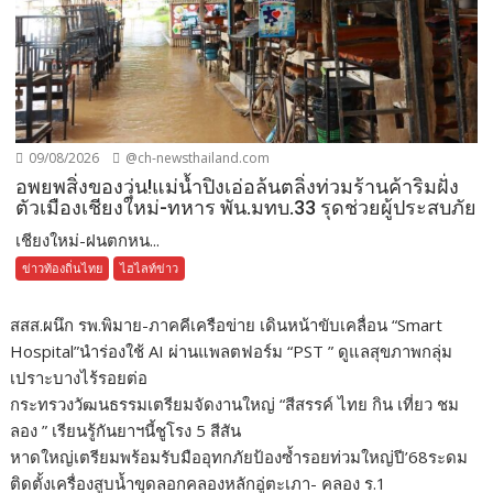
09/08/2026
@ch-newsthailand.com
อพยพสิ่งของวุ่น!แม่น้ำปิงเอ่อล้นตลิ่งท่วมร้านค้าริมฝั่ง
ตัวเมืองเชียงใหม่-ทหาร พัน.มทบ.33 รุดช่วยผู้ประสบภัย
เชียงใหม่-ฝนตกหน...
ข่าวท้องถิ่นไทย
ไฮไลท์ข่าว
สสส.ผนึก รพ.พิมาย-ภาคคีเครือข่าย เดินหน้าขับเคลื่อน “Smart
Hospital”นำร่องใช้ AI ผ่านแพลตฟอร์ม “PST ” ดูแลสุขภาพกลุ่ม
เปราะบางไร้รอยต่อ
กระทรวงวัฒนธรรมเตรียมจัดงานใหญ่ “สีสรรค์ ไทย กิน เที่ยว ชม
ลอง ” เรียนรู้กันยาฯนี้ชูโรง 5 สีสัน
หาดใหญ่เตรียมพร้อมรับมืออุทกภัยป้องซ้ำรอยท่วมใหญ่ปี’68ระดม
ติดตั้งเครื่องสูบน้ำขุดลอกคลองหลักอู่ตะเภา- คลอง ร.1