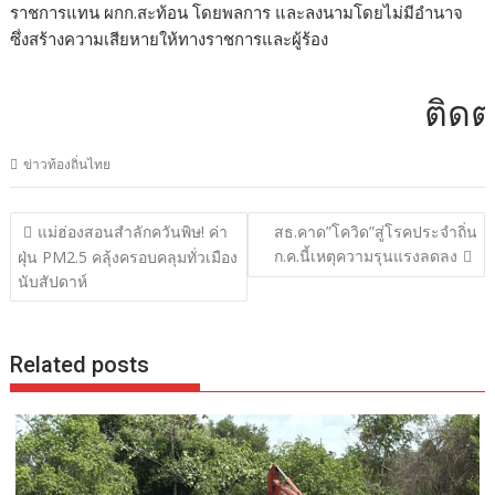
ราชการแทน ผกก.สะท้อน โดยพลการ และลงนามโดยไม่มีอำนาจ
ซึ่งสร้างความเสียหายให้ทางราชการและผู้ร้อง
ติดต่อโฆ
ข่าวท้องถิ่นไทย
แนะแนว
แม่ฮ่องสอนสำลักควันพิษ! ค่า
สธ.คาด”โควิด”สู่โรคประจำถิ่น
เรื่อง
ก.ค.นี้เหตุความรุนแรงลดลง
ฝุ่น PM2.5 คลุ้งครอบคลุมทั่วเมือง
นับสัปดาห์
Related posts