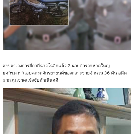
สงขลา-วงการสีกากีฉาวโฉ่อีกแล้ว 2 นายตำรวจหาดใหญ่
ยศ”พ.ต.ท.”แอบฉกรถจักรยายนต์ของกลางขายจำนวน 36 คัน อดีต
ผกก.ฉุนขาดแจ้งจับดำเนินคดี