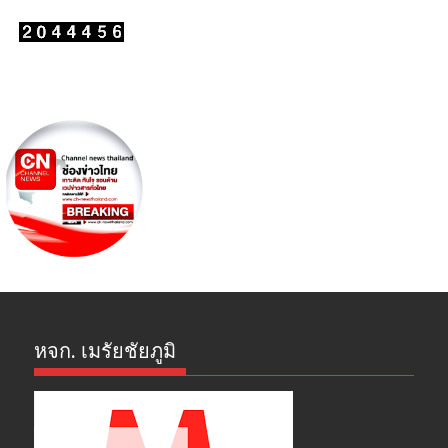
หจก. เมรัยชัยภูมิ