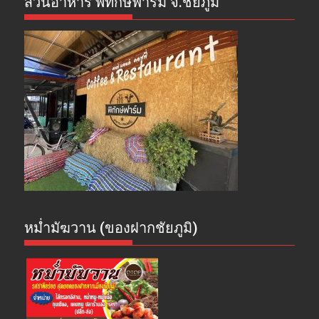
สวนอาหาร พิทักษ์ฟาร์ม จ.ชัยภูมิ
หม่ำมัฆวาน (ของฝากชัยภูมิ)