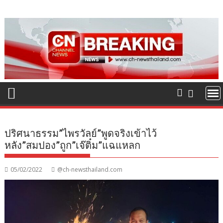
Skip
to
content
ปริศนาธรรม”ไพรวัลย์”พูดจริงเข้าไว้
หลัง”สมปอง”ถูก”เจ๊ติ๋ม”แฉแหลก
05/02/2022
@ch-newsthailand.com