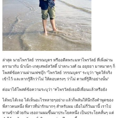
ล่าสุด นายไพรวัลย์ วรรณบุตร หรืออดีตพระมหาไพรวัลย์ ที่เพิ่งผ่าน
ดรามากับ น้าเน็ก-เกตุเสพย์สวัสดิ์ ปาลกะวงศ์ ณ อยุธยา มาหมาดๆ ก็
โพสต์ข้อความผ่านเฟซบุ๊ก “ไพรวัลย์ วรรณบุตร” ระบุว่า “พูดให้จริง
เข้าไว้ และหากรู้สึกว่าไม่ ให้ตอบตรงๆ ว่าไม่ ตามที่รู้สึกอย่างนั้น”
ต่อมาได้โพสต์ข้อความระบุว่า “#ไพรวัลย์เธอมีเพื่อนแล้วหรือยัง
ได้พบได้เจอ ได้เห็นอะไรหลายๆอย่าง แล้วก็พลันให้นึกถึงคำพูดของ
พี่สาวคนหนึ่ง พี่สาวที่น่ารักมากๆ สำหรับผม เมื่อไม่กี่วันมานี้ เราไป
ทานข้าวด้วยกัน เธอถามผมขึ้นมาประโยคหนึ่ง เป็นประโยคสั้นๆ แต่