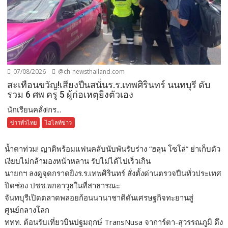
07/08/2026
@ch-newsthailand.com
สะเทือนขวัญ!เสียงปืนสนั่นร.ร.เทพศิรินทร์ นนทบุรี ดับ
รวม 6 ศพ ครู 5 ผู้ก่อเหตุยิงตัวเอง
นักเรียนคลั่ง!กร...
ข่าวทั่วไทย
ไฮไลท์ข่าว
น้ำตาท่วม! ญาติพร้อมแฟนคลับนับพันรับร่าง “ฮลุน โซโล่” ย่าเก็บตัว
เงียบไม่กล้ามองหน้าหลาน รับไม่ได้ไปเร็วเกิน
นายกฯ ลงดูจุดกราดยิงร.ร.เทพศิรินทร์ สั่งตั้งด่านตรวจปืนทั่วประเทศ
ปิดช่อง ปชช.พกอาวุธในที่สาธารณะ
จันทบุรีเปิดตลาดพลอยก้อนนานาชาติดันเศรษฐกิจทะยานสู่
ศูนย์กลางโลก
ททท. ต้อนรับเที่ยวบินปฐมฤกษ์ TransNusa จาการ์ตา-สุวรรณภูมิ ดึง