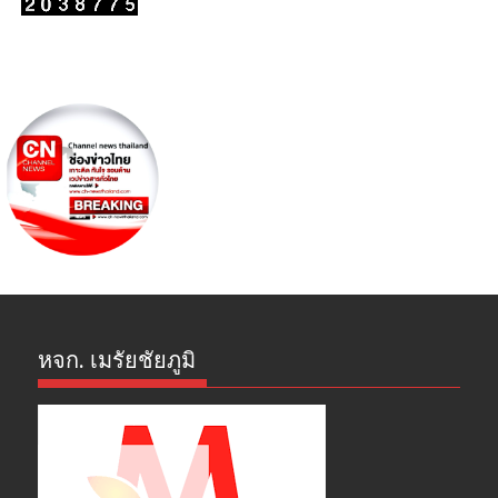
หจก. เมรัยชัยภูมิ