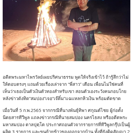
อดีตพระมหาไพรวัลย์เผยปริศนาธรรม พูดให้จริงเข้าไว้ ถ้ารู้สึกว่าไม่
ให้ตอบตรงๆ แถมด้วยเรื่องเล่าจาก “พี่สาว” เตือน เพื่อนไม่ใช่คนที่
เห็นว่าเธอเป็นตัวเงินตัวทองสำหรับเขา สอนตัวเองระวังคนกอบโกย
หลังข่าวดังทิด”สมปอง”เจอ”เจ๊ติ๋ม”แฉแหลกหิวเงิน พร้อมตัดขาด
เมื่อวันที่ 5 ก.พ.2565 จากกรณีที่นางพันธุ์ทิพา ศกุณต์ไชย ผู้ก่อตั้ง
นิตยสารทีวีพูล แถลงข่าวกรณีที่นายสมปอง นครไธสง หรืออดีตพระ
มหาสมปอง ตาลปุตฺโต ประกาศถอนตัวจากรายการที่ทีวีพูลกรุ๊ปเป็นผู้
ผลิต 3 รายการ และขนย้ายข้าวของออกจากบ้าน ทั้งที่ยังติดสัญญา 2