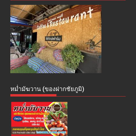
หม่ำมัฆวาน (ของฝากชัยภูมิ)