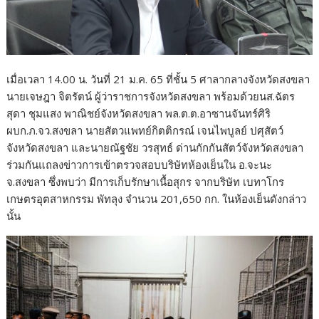
เมื่อเวลา 14.00 น. วันที่ 21 ม.ค. 65 ที่ชั้น 5 ศาลากลางจังหวัดสงขลา
นายเจษฎา จิตรัตน์ ผู้ว่าราชการจังหวัดสงขลา พร้อมด้วยนส.ฉัตร
สุดา ชุมแสง พาณิชย์จังหวัดสงขลา พล.ต.ต.อาซานจันทร์ศิริ
ผบก.ภ.จว.สงขลา นายสัตวแพทย์กิตติกรณ์ เจนไพบูลย์ ปศุสัตว์
จังหวัดสงขลา และนายณัฐชัย วรสุทธ์ ด่านกักกันสัตว์จังหวัดสงขลา
ร่วมกันแถลงข่าวการเข้าตรวจสอบบริษัทห้องเย็นใน อ.จะนะ
จ.สงขลา ซึ่งพบว่า มีการเก็บรักษาเนื้อสุกร จากบริษัท เบทาโกร
เกษตรอุตสาหกรรม พัทลุง จำนวน 201,650 กก. ในห้องเย็นดังกล่าว
นั้น