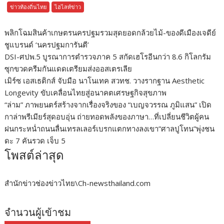
ข่าวท้องถิ่นไทย
ไฮไลท์ข่าว
พลิกโฉมสินค้าเกษตรนครปฐมรวมสุดยอดกล้วยไม้-ของดีเมืองเจดีย์
ชูแบรนด์ ‘นครปฐมการันตี’
DSI-ศปพ.5 บูรณาการตำรวจภาค 5 สกัดเฮโรอีนกว่า 8.6 กิโลกรัม
ซุกขวดครีมกันแดดเตรียมส่งออสเตรเลีย
เมิร์ซ เอสเธติกส์ จับมือ นาโนเทค สวทช. วางรากฐาน Aesthetic
Longevity ขับเคลื่อนไทยสู่อนาคตเศรษฐกิจสุขภาพ
“ล่าม” ภาพยนตร์สร้างจากเรื่องจริงของ “เบญจวรรณ ภูมิแสน” เปิด
กาล่าพรีเมียร์สุดอบอุ่น ถ่ายทอดพลังของภาษา…ที่เปลี่ยนชีวิตผู้คน
ฝนกระหน่ำถนนลื่นเทรลเลอร์เบรกแตกทางลงเขา”ศาลปูโทน”พุ่งชน
ดะ 7 คันรวด เจ็บ 5
โพสต์ล่าสุด
สำนักข่าวช่องข่าวไทย\Ch-newsthailand.com
จำนวนผู้เข้าชม