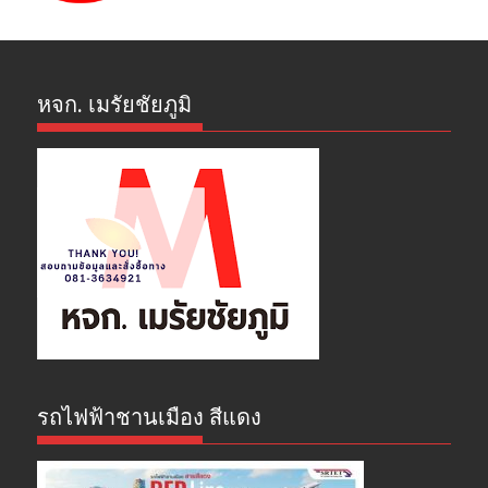
หจก. เมรัยชัยภูมิ
รถไฟฟ้าชานเมือง สีแดง