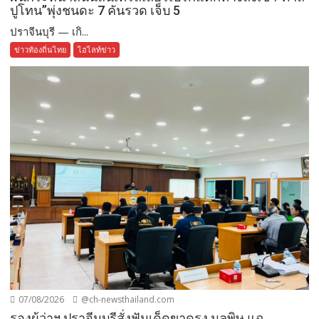
ปูโทน”พุ่งชนดะ 7 คันรวด เจ็บ 5
ปราจีนบุรี — เกิ...
ข่าวท้องถิ่นไทย
ไฮไลท์ข่าว
07/08/2026
@ch-newsthailand.com
รองผู้ว่าฯ ปราจีนบุรีสั่งฟันเด็ดขาดรง.มลพิษ แฉ