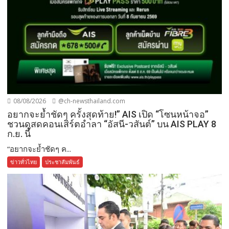
08/08/2026
@ch-newsthailand.com
อยากจะย้ำชัดๆ ครั้งสุดท้าย!” AIS เปิด “โซนหน้าจอ”
ชวนดูสดคอนเสิร์ตอำลา “อัสนี-วสันต์” บน AIS PLAY 8
ก.ย. นี้
“อยากจะย้ำชัดๆ ค...
ข่าวทั่วไทย
ประชาสัมพันธ์