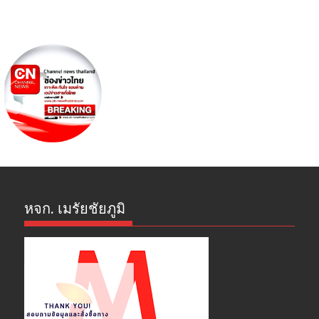
หจก. เมรัยชัยภูมิ