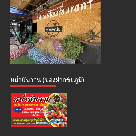
หม่ำมัฆวาน (ของฝากชัยภูมิ)