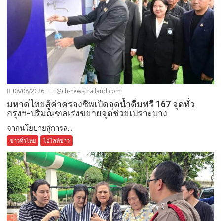
08/08/2026
@ch-newsthailand.com
มหาดไทยสู้ค่าครองชีพเปิดจุดน้ำดื่มฟรี 167 จุดทั่ว
กรุงฯ-ปริมณฑลเร่งขยายจุดช่วยเปราะบาง
จากนโยบายสู่การล...
ข่าวทั่วไทย
ไฮไลท์ข่าว