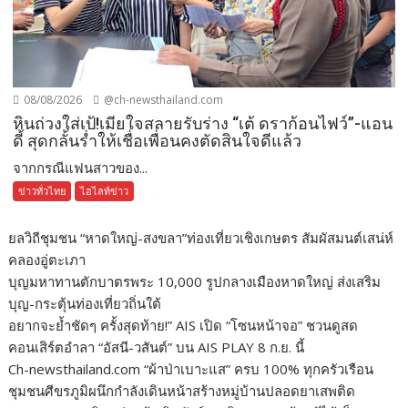
08/08/2026
@ch-newsthailand.com
หินถ่วงใส่เป้!เมียใจสลายรับร่าง “เต้ ดราก้อนไฟว์”-แอน
ดี้ สุดกลั้นร่ำให้เชื่อเพื่อนคงตัดสินใจดีแล้ว
จากกรณีแฟนสาวของ...
ข่าวทั่วไทย
ไฮไลท์ข่าว
ยลวิถีชุมชน “หาดใหญ่-สงขลา”ท่องเที่ยวเชิงเกษตร สัมผัสมนต์เสน่ห์
คลองอู่ตะเภา
บุญมหาทานตักบาตรพระ 10,000 รูปกลางเมืองหาดใหญ่ ส่งเสริม
บุญ-กระตุ้นท่องเที่ยวถิ่นใต้
อยากจะย้ำชัดๆ ครั้งสุดท้าย!” AIS เปิด “โซนหน้าจอ” ชวนดูสด
คอนเสิร์ตอำลา “อัสนี-วสันต์” บน AIS PLAY 8 ก.ย. นี้
Ch-newsthailand.com “ผ้าป่าเบาะแส” ครบ 100% ทุกครัวเรือน
ชุมชนศีขรภูมิผนึกกำลังเดินหน้าสร้างหมู่บ้านปลอดยาเสพติด