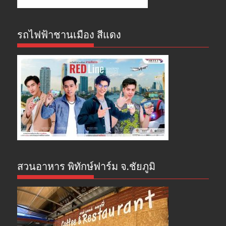
รถไฟฟ้าชานเมือง สีแดง
สวนอาหาร พิทักษ์ฟาร์ม จ.ชัยภูมิ