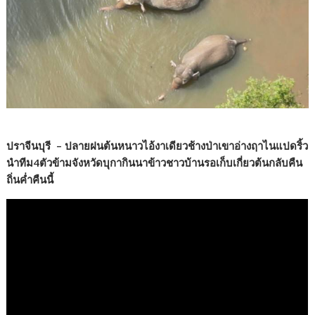
ปราจีนบุรี – ปลายฝนต้นหนาวไอ้งาเดียวช้างป่าเขาอ่างฤาไนแปดริ้ว
นำทีม4ตัวข้ามจังหวัดบุกากินนาข้าวชาวบ้านรอเก็บเกี่ยวต้นกลับคืน
ถิ่นค่ำคืนนี้