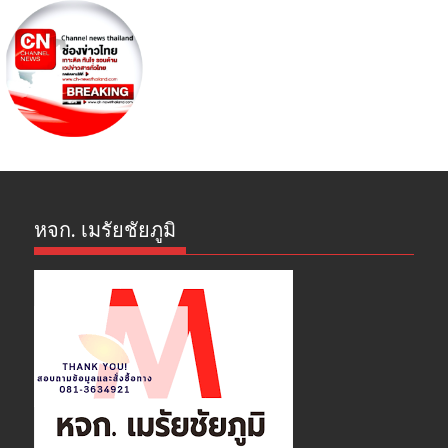
หจก. เมรัยชัยภูมิ