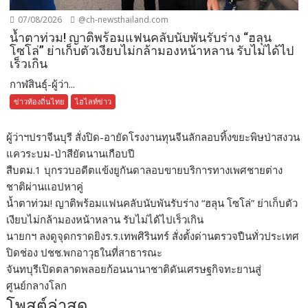
07/08/2026
@ch-newsthailand.com
น้ำตาท่วม! ญาติพร้อมแฟนคลับนับพันรับร่าง “ฮลุน
โซโล่” ย่าเก็บตัวเงียบไม่กล้ามองหน้าหลาน รับไม่ได้ไป
เร็วเกิน
กาฬสินธุ์-ผู้ว่า...
ข่าวท้องถิ่นไทย
ไฮไลท์ข่าว
ผู้ว่าฯปราจีนบุรี สั่งปิด-อายัดโรงงานทุนจีนลักลอบทิ้งขยะพิษป่าสงวน
แควระบม-ป่าสียัดนานเกือบปี
สืบตม.1 บุกรวบอดีตแข้งยูกันดาลอบขายบริการทางเพศชายต่าง
ชาติผ่านแอปหาคู่
น้ำตาท่วม! ญาติพร้อมแฟนคลับนับพันรับร่าง “ฮลุน โซโล่” ย่าเก็บตัว
เงียบไม่กล้ามองหน้าหลาน รับไม่ได้ไปเร็วเกิน
นายกฯ ลงดูจุดกราดยิงร.ร.เทพศิรินทร์ สั่งตั้งด่านตรวจปืนทั่วประเทศ
ปิดช่อง ปชช.พกอาวุธในที่สาธารณะ
จันทบุรีเปิดตลาดพลอยก้อนนานาชาติดันเศรษฐกิจทะยานสู่
ศูนย์กลางโลก
โพสต์ล่าสุด