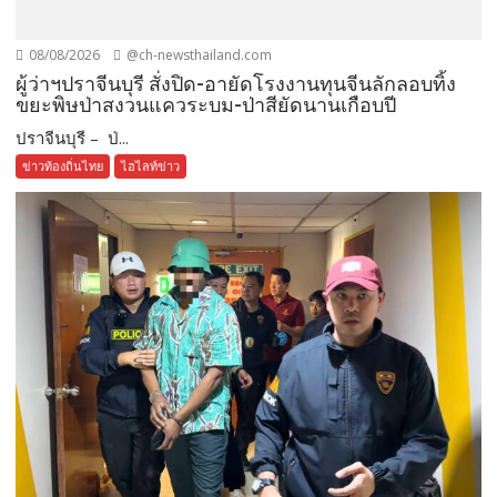
08/08/2026
@ch-newsthailand.com
ผู้ว่าฯปราจีนบุรี สั่งปิด-อายัดโรงงานทุนจีนลักลอบทิ้ง
ขยะพิษป่าสงวนแควระบม-ป่าสียัดนานเกือบปี
ปราจีนบุรี – ป่...
ข่าวท้องถิ่นไทย
ไฮไลท์ข่าว