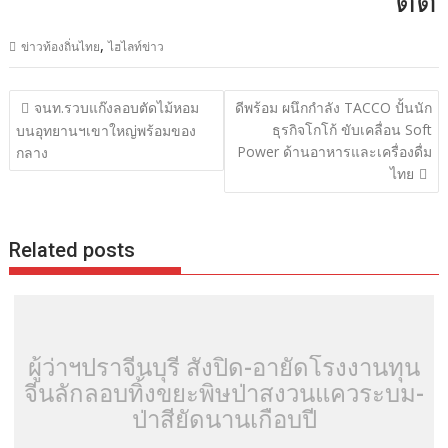
ติดต่อ
,
ข่าวท้องถิ่นไทย
ไฮไลท์ข่าว
แนะแนว
จนท.รวบแก๊งลอบตัดไม้หอม
ดีพร้อม ผนึกกำลัง TACCO ปั้นนัก
เรื่อง
ธุรกิจโกโก้ ขับเคลื่อน Soft
บนอุทยานฯเขาใหญ่พร้อมของ
Power ด้านอาหารและเครื่องดื่ม
กลาง
ไทย
Related posts
ผู้ว่าฯปราจีนบุรี สั่งปิด-อายัดโรงงานทุน
จีนลักลอบทิ้งขยะพิษป่าสงวนแควระบม-
ป่าสียัดนานเกือบปี