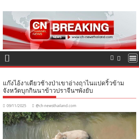
Skip
to
content
แก๊งไอ้งาเดียวช้างป่าเขาอ่างฤาไนแปดริ้วข้าม
จังหวัดบุกกินนาข้าวปราจีนฯพังยับ
09/11/2025
@ch-newsthailand.com