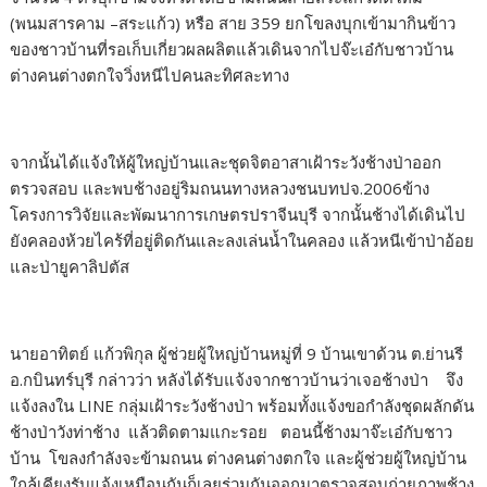
(พนมสารคาม –สระแก้ว) หรือ สาย 359 ยกโขลงบุกเข้ามากินข้าว
ของชาวบ้านที่รอเก็บเกี่ยวผลผลิตแล้วเดินจากไปจ๊ะเอ๋กับชาวบ้าน
ต่างคนต่างตกใจวิ่งหนีไปคนละทิศละทาง
จากนั้นได้แจ้งให้ผู้ใหญ่บ้านและชุดจิตอาสาเฝ้าระวังช้างป่าออก
ตรวจสอบ และพบช้างอยู่ริมถนนทางหลวงชนบทปจ.2006ข้าง
โครงการวิจัยและพัฒนาการเกษตรปราจีนบุรี จากนั้นช้างได้เดินไป
ยังคลองห้วยไคร้ที่อยู่ติดกันและลงเล่นน้ำในคลอง แล้วหนีเข้าป่าอ้อย
และป่ายูคาลิปตัส
นายอาทิตย์ แก้วพิกุล ผู้ช่วยผู้ใหญ่บ้านหมู่ที่ 9 บ้านเขาด้วน ต.ย่านรี
อ.กบินทร์บุรี กล่าวว่า หลังได้รับแจ้งจากชาวบ้านว่าเจอช้างป่า จึง
แจ้งลงใน LINE กลุ่มเฝ้าระวังช้างป่า พร้อมทั้งแจ้งขอกำลังชุดผลักดัน
ช้างป่าวังท่าช้าง แล้วติดตามแกะรอย ตอนนี้ช้างมาจ๊ะเอ๋กับชาว
บ้าน โขลงกำลังจะข้ามถนน ต่างคนต่างตกใจ และผู้ช่วยผู้ใหญ่บ้าน
ใกล้เคียงรับแจ้งเหมือนกันก็เลยร่วมกันออกมาตรวจสอบถ่ายภาพช้าง