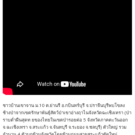
ชาวบ้านเขาจาน ม.10 ต.ย่านรี อ.กบินทร์บุรี จ.ปราจีนบุรีพบโขลง
ช้างป่าจากเขตรักษาพันธุ์สัตว์ป่าเขาอ่างฤาไนจังหวัดฉะเชิงเทรา (ป่า
ราบต่ำผืนสุดท ยของไทยในเขตป่ารอยต่อ 5 จังหวัดภาคตะวันออก
จ.ฉะเชิงเทรา จ.สระแก้ว จ.จันทบุรี จ.ระยอง จ.ชลบุรี) ตัวใหญ่ รวม
จำนวน 4 ตัวบุกข้ามจังหวัดโดยข้ามถนนสายสระแก้วตัดใหม่