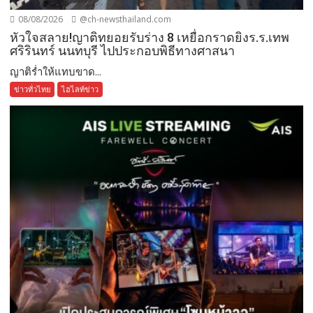
08/08/2026
@ch-newsthailand.com
หัวใจสลาย!ญาติทยอยรับร่าง 8 เหยื่อกราดยิงร.ร.เทพ
ศริรินทร์ นนทบุรี ไปประกอบพิธีทางศาสนา
ญาติร่ำให้แทบขาด...
ข่าวทั่วไทย
ไฮไลท์ข่าว