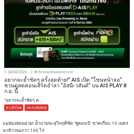
08/08/2026
@ch-newsthailand.com
อยากจะย้ำชัดๆ ครั้งสุดท้าย!” AIS เปิด “โซนหน้าจอ”
ชวนดูสดคอนเสิร์ตอำลา “อัสนี-วสันต์” บน AIS PLAY 8
ก.ย. นี้
“อยากจะย้ำชัดๆ ค...
ข่าวทั่วไทย
ประชาสัมพันธ์
แม่ฮ่องสอนอ่วม! น้ำปายทะลุวิกฤติซัด ‘ซูตองเป้’ ขาดเกือบ 10 เมตร
นาข้าวจมกว่า 100 ไร่