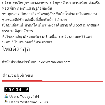
ตรังจัดงานใหญ่!เทศกาลอาหาร “ตรังยุทธจักรอาหารอร่อย” ส่งเสริม
ท่องเที่ยว-กระตุ้นเศรษฐกิจท้องถิ่น
วช. ลุยน่าน! เปิดภารกิจ “โดรนกู้ภัย” รับมือน้ำท่วม เสริมศักยภาพ
ชุมชนเจดีย์ชัย หลังพื้นที่เสี่ยงรับน้ำ 4 อำเภอ
เปิดมนต์เสน่ห์ ‘น้ำตกโตนไพร’ พังงา เดินฝ่าป่าดิบ 650 เมตรสัมผัส
ธรรมชาติสุดอลังการ
หัวใจสลาย!ญาติทยอยรับร่าง 8 เหยื่อกราดยิงร.ร.เทพศริรินทร์
นนทบุรี ไปประกอบพิธีทางศาสนา
โพสต์ล่าสุด
สำนักข่าวช่องข่าวไทย\Ch-newsthailand.com
จำนวนผู้เข้าชม
Users Today : 1641
Users Yesterday : 2690