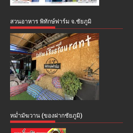
สวนอาหาร พิทักษ์ฟาร์ม จ.ชัยภูมิ
หม่ำมัฆวาน (ของฝากชัยภูมิ)