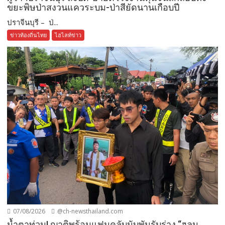
ขยะพิษป่าสงวนแควระบม-ป่าสียัดนานเกือบปี
ปราจีนบุรี – ป่...
ข่าวท้องถิ่นไทย
ไฮไลท์ข่าว
07/08/2026
@ch-newsthailand.com
น้ำตาท่วม! ญาติพร้อมแฟนคลับนับพันรับร่าง “ฮลุน