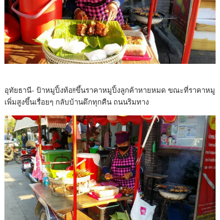
อุทัยธานี- ป้าหมูปิ้งท้อ!!ขึ้นราคาหมูปิ้งลูกค้าหายหมด ขณะที่ราคาหมู
เพิ่มสูงขึ้นเรื่อยๆ กลับบ้านดึกทุกคืน ถนนริมทาง