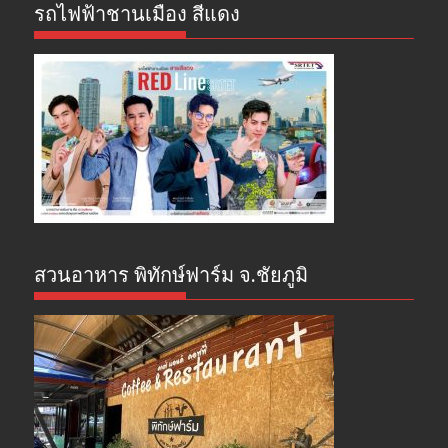
รถไฟฟ้าชานเมือง สีแดง
สวนอาหาร พิทักษ์ฟาร์ม จ.ชัยภูมิ