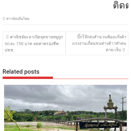
ติดต่อโ
ข่าวท้องถิ่นไทย
แนะแนว
พาณิชย์ยะลาเปิดจุดขายหมูถูก
บิ๊กโจ๊กส่งสำนวนฟ้องแก๊งค้า
เรื่อง
แรงงานเถื่อนขนต่างด้าวทำคน
กก.ละ 150 บาท ลดค่าครองชีพ
ตาย-เจ็บ
ปชช.
Related posts