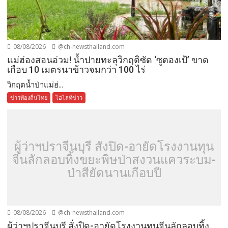
08/08/2026
@ch-newsthailand.com
แม่ฮ่องสอนอ่วม! น้ำปายทะลุวิกฤติซัด ‘ซูตองเป้’ ขาด
เกือบ 10 เมตรนาข้าวจมกว่า 100 ไร่
วิกฤตน้ำป่าแม่ฮ่...
ข่าวท้องถิ่นไทย
ไฮไลท์ข่าว
ผู้ว่าฯปราจีนบุรี สั่งปิด-อายัดโรงงานทุน
จีนลักลอบทิ้งขยะพิษป่าสงวนแควระบม-
ป่าสียัดนานเกือบปี
08/08/2026
@ch-newsthailand.com
ผู้ว่าฯปราจีนบุรี สั่งปิด-อายัดโรงงานทุนจีนลักลอบทิ้ง