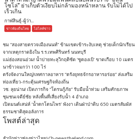
โซโล่” ย่าเก็บตัวเงียบไม่กล้ามองหน้าหลาน รับไม่ได้ไป
เร็วเกิน
กาฬสินธุ์-ผู้ว่า...
ข่าวท้องถิ่นไทย
ไฮไลท์ข่าว
ชม “สองสายตรวจเมืองนนท์” ข้ามเขตเข้าระงับเหตุ ช่วยเด็กนักเรียน
จากเหตุกราดยิงใน ร.ร.เทพศิรินทร์ นนทบุรี
แม่ฮ่องสอนอ่วม! น้ำปายทะลุวิกฤติซัด ‘ซูตองเป้’ ขาดเกือบ 10 เมตร
นาข้าวจมกว่า 100 ไร่
ตรังจัดงานใหญ่!เทศกาลอาหาร “ตรังยุทธจักรอาหารอร่อย” ส่งเสริม
ท่องเที่ยว-กระตุ้นเศรษฐกิจท้องถิ่น
วช. ลุยน่าน! เปิดภารกิจ “โดรนกู้ภัย” รับมือน้ำท่วม เสริมศักยภาพ
ชุมชนเจดีย์ชัย หลังพื้นที่เสี่ยงรับน้ำ 4 อำเภอ
เปิดมนต์เสน่ห์ ‘น้ำตกโตนไพร’ พังงา เดินฝ่าป่าดิบ 650 เมตรสัมผัส
ธรรมชาติสุดอลังการ
โพสต์ล่าสุด
สำนักข่าวช่องข่าวไทย\Ch-newsthailand.com