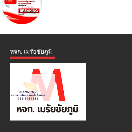
หจก. เมรัยชัยภูมิ