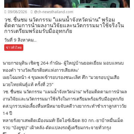
09/08/2026
@ch-newsthailand.com
วช. ชื่นชม นวัตกรรม “แผนน้ำจังหวัดน่าน” พร้อม
ติดตามการนำผลงานวิจัยและนวัตกรรมมาใช้จริงใน
การเตรียมพร้อมรับมืออุทกภัย
วันที่ 9 สิงหาคม...
ข่าวทั่วไทย
นายกฯอนุทิน เชิดชู 264 กำนัน- ผู้ใหญ่บ้านยอดเยี่ยม มอบแหนบ
ทองคำ ‘รางวัลเกียรติยศแห่งการเสียสละ’
เผยโฉมหน้า 4 ขุนพลเข้ารอบรองชนะเลิศ ศึก “มวยรอบปูนเสือ
มวยไทยพันธุ์แท้ ครั้งที่ 25”
วช. ชื่นชม นวัตกรรม “แผนน้ำจังหวัดน่าน” พร้อมติดตามการนำผล
งานวิจัยและนวัตกรรมมาใช้จริงในการเตรียมพร้อมรับมืออุทกภัย
ดส.บุกรวบพ่อเลี้ยงหื่นหนีหมายจับคดีวางยากระทำชำเราลูกสาววัย
14 ปี
ทลายรังยาเสพติดเมืองนนท์! ยึดไอซ์เฉียด 80 กก.-ยาบ้าหมื่นเม็ด
รวบ “บังยูซุป” เฝ้าคลัง-ดัดแปลงรถตู้เตรียมกระจายทั่วกรุง