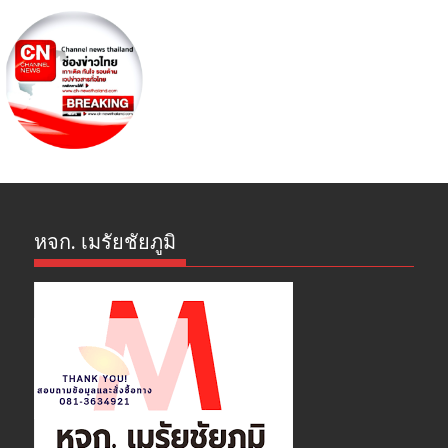
หจก. เมรัยชัยภูมิ