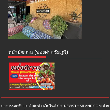
หม่ำมัฆวาน (ของฝากชัยภูมิ)
กองบรรณาธิการ สำนักข่าวเว็บไซต์ CH-NEWSTHAILAND.COM ฝ่าย