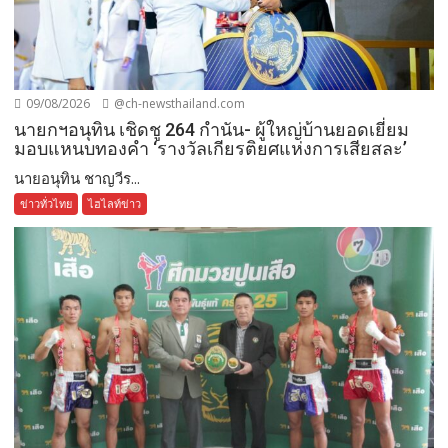
09/08/2026
@ch-newsthailand.com
นายกฯอนุทิน เชิดชู 264 กำนัน- ผู้ใหญ่บ้านยอดเยี่ยม
มอบแหนบทองคำ ‘รางวัลเกียรติยศแห่งการเสียสละ’
นายอนุทิน ชาญวีร...
ข่าวทั่วไทย
ไฮไลท์ข่าว