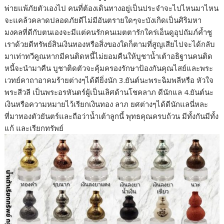
พ่ายแพ้ภัยตัวเองไป คนที่ต้องเดินทางอยู่เป็นประจำจะไปไหนมาไหน
จะแคล้วคลาดปลอดภัยดีไม่มีอันตรายใดๆจะบังเกิดเป็นศิริมหา
มงคลที่ดีกับตนเองจะมีแต่คนรักคนเมตตารักใคร่เอ็นดูอุปถัมภ์ค้ำชู
เราด้วยดีทรัพย์สินเงินทองหรือสิ่งของใดก็ตามที่สูญเสียไปจะได้กลับ
มาเท่าทวีคูณหากมีคนติดหนี้ไม่ยอมคืนให้บูชาน้ำเต้าอธิฐานคนติด
หนี้จะนำมาคืน บูชาติดตัวจะคุ้มครองรักษาป้องกันคุณไสย์และพระ
เวทย์คาถาอาคมร้ายต่างๆได้ดียิ่งนัก 3.ยันต์นะพระฉิมพลีหรือ หัวใจ
พระสีวลี เป็นพระอรหันตร์ผู้เป็นเลิศด้านโชคลาภ ดีนักแล 4.ยันต์นะ
เงินหรือความหมายไว้เรียกเงินทอง ลาภ ยศต่างๆได้ดีนักแลนี่หละ
ที่มาทองตัวยันตร์และถือว่าน้ำเต้าลูกนี้ พุทธคุณครบถ้วน มีทั้งกันมีทั้ง
แก้ และเรียกทรัพย์