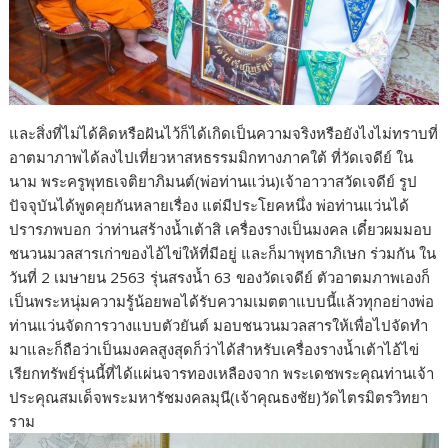
และสิ่งที่ไม่ได้คิดหรือฝันไว้ก็ได้เกิดเป็นความจริงหรือยังไงไม่ทราบที่
อาตมาภาพได้ลงไปเที่ยวหาสหธรรมมิกทางภาคใต้ ที่วัดเจดีย์ ใน
นาม พระครูพุทธเจติยาภิมนต์(พ่อท่านแว่น)เจ้าอาวาสวัดเจดีย์ รูป
ปัจจุบันได้พูดคุยกันหลายเรื่อง แต่มีประโยคหนึ่ง พ่อท่านแว่นได้
ปรารภพบอก ว่าท่านสร้างน้ำเต้าสิ เครื่องรางเป็นมงคล เดี๋ยวผมมอบ
ชนวนมวลสารเก่าของไอ้ไข่ให้ที่มีอยู่ และก็มาพุทธาภิเษก ร่วมกัน ใน
วันที่ 2 เมษายน 2563 รุ่นสรงน้ำ 63 ของวัดเจดีย์ ตัวอาตมภาพเองก็
เป็นพระหนุ่มความรู้น้อยพอได้รับความเมตตาแบบนี้แล้วทุกอย่างพ่อ
ท่านแว่นจัดการวางแบบตัวยันต์ มอบชนวนมวลสารให้เพื่อไปจัดทำ
มาและก็ถือว่าเป็นมงคลสูงสุดก็ว่าได้สำหรับเครื่องรางน้ำเต้าไอ้ไข่
เรียกทรัพย์รุ่นนี้ที่ได้แผ่นจารทองเหลืองจาก พระเดชพระคุณท่านเจ้า
ประคุณสมเด็จพระมหารัชมงคลมุนี(เจ้าคุณธงชัย)วัดไตรมิตรวิทยา
ราม