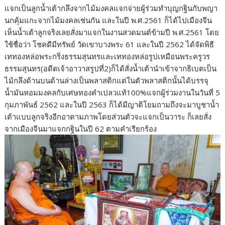
แจกเป็นลูกน้ำเต้ากลึงจากไม้มงคลแจกจ่ายผู้ร่วมทำบุญกฐินกับพญา
นกคุ้มแกะจากไม้มงคลเช่นกัน และในปี พ.ศ.2561 ก็ได้ไปเมืองจีน
เห็นน้ำเต้าลูกจริงเลยสั่งมาแจกในงานสวดมนต์ข้ามปี พ.ศ.2561 โดย
ใช้ชื่อว่า โชคดีมีทรัพย์ วัดเขาบางพระ 61 และในปี 2562 ได้จัดพิธี
เททองหล่อพระกริ่งธรรมสุนทรและเททองหล่อรูปเหมือนพระครูวร
ธรรมสุนทร(อดีตเจ้าอาวาสรูปที่2)ก็ได้สั่งน้ำเต้านำเข้าจากธิเบตเป็น
ไม้กลึงด้านบนด้านล่างเป็นพลาสติกแต่ในตัวพลาสติกนั้นได้บรรจุ
น้ำมันหอมมงคลกับเศษทองคำเปลวแท้100%แจกผู้ร่วมงานในวันที่ 5
กุมภาพันธ์ 2562 และในปี 2563 ก็ได้มีญาติโยมถามถึงจะมาบูชาน้ำ
เต้าแบบลูกจริงอีกอาตามภาพโดยส่วนตัวจะแจกเป็นวาระ ก็เลยสั่ง
จากเมืองจีนมาแจกกฐินในปี 62 ตามคำเรียกร้อง