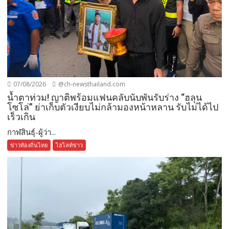
07/08/2026
@ch-newsthailand.com
น้ำตาท่วม! ญาติพร้อมแฟนคลับนับพันรับร่าง “ฮลุน
โซโล่” ย่าเก็บตัวเงียบไม่กล้ามองหน้าหลาน รับไม่ได้ไป
เร็วเกิน
กาฬสินธุ์-ผู้ว่า...
ข่าวท้องถิ่นไทย
ไฮไลท์ข่าว