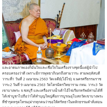
และอาตมภาพเองก็มั่นใจและเชื่อใจในเครื่องรางชุดนี้แด่ผู้นำไป
ครอบครองว่าดี เพราะมีการพุทธาภิเษกถึงสามวาระ สามพฤหัสบดี
วาระที่1 วันที่ 2 เมษายน 2563 วัดเจดีย์(ไอ้ไข่) จ.นครศรีธรรมราช
วาระ2 วันที่ 9 เมษายน 2563 วัดไตรมิตรวิทยาราม กทม. วาระ3 วัด
เขาบางพระ จ.ชลบุรี และเครื่องรางน้ำเต้าไอ้ไข่เรียกทรัพย์ท่านได้ที่
ได้เช่าบูชาไปถือว่าได้ทำบุญใหญ่คือการบูรณอุโบสถวัดเขาบางพระ
ที่ชำรุดทรุดโทรม(ฝากทุกคนว่าขอให้ศรัทธาในหลักธรรมคำสั่งสอน