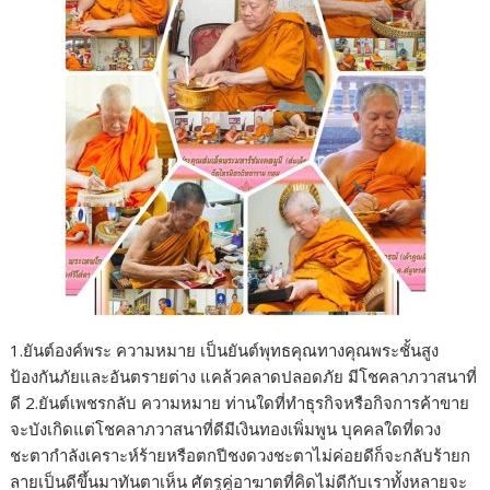
1.ยันต์องค์พระ ความหมาย เป็นยันต์พุทธคุณทางคุณพระชั้นสูง
ป้องกันภัยและอันตรายต่าง แคล้วคลาดปลอดภัย มีโชคลาภวาสนาที่
ดี 2.ยันต์เพชรกลับ ความหมาย ท่านใดที่ทำธุรกิจหรือกิจการค้าขาย
จะบังเกิดแต่โชคลาภวาสนาที่ดีมีเงินทองเพิ่มพูน บุคคลใดที่ดวง
ชะตากำลังเคราะห์ร้ายหรือตกปีชงดวงชะตาไม่ค่อยดีก็จะกลับร้ายก
ลายเป็นดีขึ้นมาทันตาเห็น ศัตรูคู่อาฆาตที่คิดไม่ดีกับเราทั้งหลายจะ