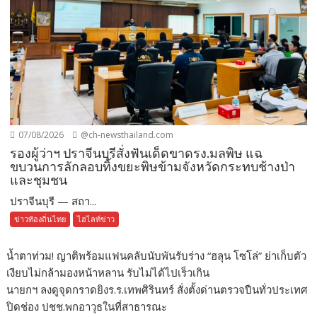
07/08/2026
@ch-newsthailand.com
รองผู้ว่าฯ ปราจีนบุรีสั่งฟันเด็ดขาดรง.มลพิษ แฉ
ขบวนการลักลอบทิ้งขยะพิษข้ามจังหวัดกระทบช้างป่า
และชุมชน
ปราจีนบุรี — สถา...
ข่าวท้องถิ่นไทย
ไฮไลท์ข่าว
น้ำตาท่วม! ญาติพร้อมแฟนคลับนับพันรับร่าง “ฮลุน โซโล่” ย่าเก็บตัว
เงียบไม่กล้ามองหน้าหลาน รับไม่ได้ไปเร็วเกิน
นายกฯ ลงดูจุดกราดยิงร.ร.เทพศิรินทร์ สั่งตั้งด่านตรวจปืนทั่วประเทศ
ปิดช่อง ปชช.พกอาวุธในที่สาธารณะ