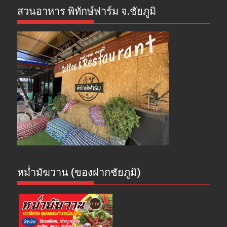
สวนอาหาร พิทักษ์ฟาร์ม จ.ชัยภูมิ
หม่ำมัฆวาน (ของฝากชัยภูมิ)