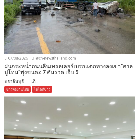
07/08/2026
@ch-newsthailand.com
ฝนกระหน่ำถนนลื่นเทรลเลอร์เบรกแตกทางลงเขา”ศาล
ปูโทน”พุ่งชนดะ 7 คันรวด เจ็บ 5
ปราจีนบุรี — เกิ...
ข่าวท้องถิ่นไทย
ไฮไลท์ข่าว