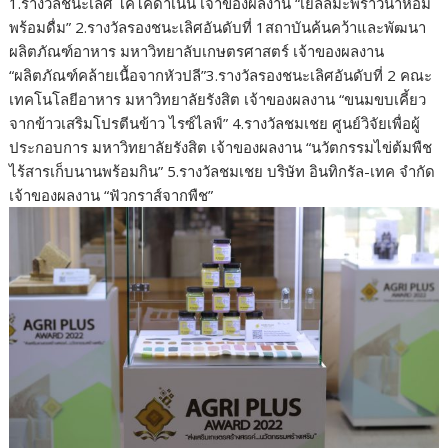
1.รางวัลชนะเลิศ โคโค่ดำเนิน เจ้าของผลงาน “เยลลี่มะพร้าวน้ำหอม
พร้อมดื่ม” 2.รางวัลรองชนะเลิศอันดับที่ 1สถาบันค้นคว้าและพัฒนา
ผลิตภัณฑ์อาหาร มหาวิทยาลับเกษตรศาสตร์ เจ้าของผลงาน
“ผลิตภัณฑ์คล้ายเนื้อจากหัวปลี”3.รางวัลรองชนะเลิศอันดับที่ 2 คณะ
เทคโนโลยีอาหาร มหาวิทยาลัยรังสิต เจ้าของผลงาน “ขนมขบเคี้ยว
จากข้าวเสริมโปรตีนข้าว ไรซ์ไลฟ์” 4.รางวัลชมเชย ศูนย์วิจัยเพื่อผู้
ประกอบการ มหาวิทยาลัยรังสิต เจ้าของผลงาน “นวัตกรรมไข่ต้มพืช
ไร้สารเก็บนานพร้อมกิน” 5.รางวัลชมเชย บริษัท อินทิกรัล-เทค จำกัด
เจ้าของผลงาน “ฟัวกราส์จากพืช”