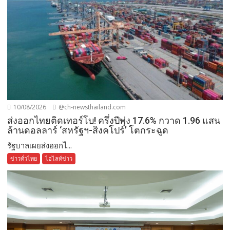
10/08/2026
@ch-newsthailand.com
ส่งออกไทยติดเทอร์โบ! ครึ่งปีพุ่ง 17.6% กวาด 1.96 แสน
ล้านดอลลาร์ ‘สหรัฐฯ-สิงคโปร์’ โตกระฉูด
รัฐบาลเผยส่งออกไ...
ข่าวทั่วไทย
ไฮไลท์ข่าว