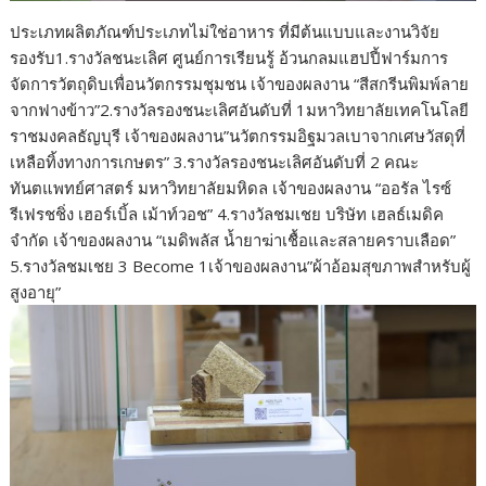
ประเภทผลิตภัณฑ์ประเภทไม่ใช่อาหาร ที่มีต้นแบบและงานวิจัย
รองรับ1.รางวัลชนะเลิศ ศูนย์การเรียนรู้ อ้วนกลมแฮปปี้ฟาร์มการ
จัดการวัตถุดิบเพื่อนวัตกรรมชุมชน เจ้าของผลงาน “สีสกรีนพิมพ์ลาย
จากฟางข้าว”2.รางวัลรองชนะเลิศอันดับที่ 1มหาวิทยาลัยเทคโนโลยี
ราชมงคลธัญบุรี เจ้าของผลงาน”นวัตกรรมอิฐมวลเบาจากเศษวัสดุที่
เหลือทิ้งทางการเกษตร” 3.รางวัลรองชนะเลิศอันดับที่ 2 คณะ
ทันตแพทย์ศาสตร์ มหาวิทยาลัยมหิดล เจ้าของผลงาน “ออรัล ไรซ์
รีเฟรชชิ่ง เฮอร์เบิ้ล เม้าท์วอช” 4.รางวัลชมเชย บริษัท เฮลธ์เมดิค
จำกัด เจ้าของผลงาน “เมดิพลัส น้ำยาฆ่าเชื้อและสลายคราบเลือด”
5.รางวัลชมเชย 3 Become 1เจ้าของผลงาน”ผ้าอ้อมสุขภาพสำหรับผู้
สูงอายุ”