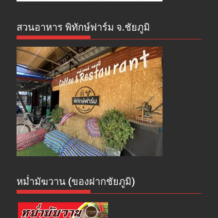
สวนอาหาร พิทักษ์ฟาร์ม จ.ชัยภูมิ
หม่ำมัฆวาน (ของฝากชัยภูมิ)