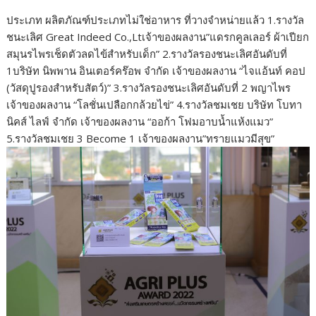
ประเภท ผลิตภัณฑ์ประเภทไม่ใช่อาหาร ที่วางจำหน่ายแล้ว 1.รางวัล
ชนะเลิศ Great Indeed Co.,Ltเจ้าของผลงาน”แดรกคูลเลอร์ ผ้าเปียก
สมุนรไพรเช็ดตัวลดไข้สำหรับเด็ก” 2.รางวัลรองชนะเลิศอันดับที่
1บริษัท นิพพาน อินเตอร์คร๊อพ จำกัด เจ้าของผลงาน “ไจแอ้นท์ คอป
(วัสดุปูรองสำหรับสัตว์)” 3.รางวัลรองชนะเลิศอันดับที่ 2 พญาไพร
เจ้าของผลงาน “โลชั่นเปลือกกล้วยไข่” 4.รางวัลชมเชย บริษัท โบทา
นิคส์ ไลฟ์ จำกัด เจ้าของผลงาน “ออก้า โฟมอาบน้ำแห้งแมว”
5.รางวัลชมเชย 3 Become 1 เจ้าของผลงาน”ทรายแมวมีสุข”