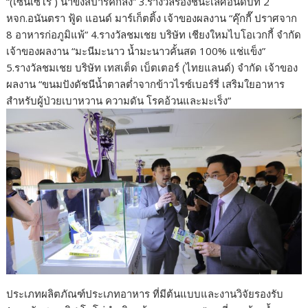
“(เซนเซโร่ ) น้ำขิงสปาร์คกลิ้ง” 3.รางวัลรองชนะเลิศอันดับที่ 2
หจก.อนันตรา ฟู้ด แอนด์ มาร์เก็ตติ้ง เจ้าของผลงาน “คุ๊กกี๊ ปราศจาก
8 อาหารก่อภูมิแพ้” 4.รางวัลชมเชย บริษัท เชียงใหมไบโอเวกกี้ จํากัด
เจ้าของผลงาน “มะนีมะนาว นํ้ามะนาวคั้นสด 100% แช่แข็ง”
5.รางวัลชมเชย บริษัท เทสเต็ด เบ็ตเตอร์ (ไทยแลนด์) จํากัด เจ้าของ
ผลงาน “ขนมปังดัชนีน้ำตาลต่ำจากข้าวไรซ์เบอร์รี่ เสริมใยอาหาร
สำหรับผู้ป่วยเบาหวาน ความดัน โรคอ้วนและมะเร็ง”
ประเภทผลิตภัณฑ์ประเภทอาหาร ที่มีต้นแบบและงานวิจัยรองรับ