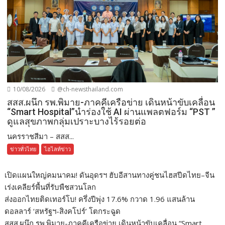
10/08/2026
@ch-newsthailand.com
สสส.ผนึก รพ.พิมาย-ภาคคีเครือข่าย เดินหน้าขับเคลื่อน
“Smart Hospital”นำร่องใช้ AI ผ่านแพลตฟอร์ม “PST ”
ดูแลสุขภาพกลุ่มเปราะบางไร้รอยต่อ
นครราชสีมา – สสส...
ข่าวทั่วไทย
ไฮไลท์ข่าว
เปิดแผนใหญ่คมนาคม! ดันอุดรฯ ฮับอีสานทางคู่ชนไฮสปีดไทย–จีน
เร่งเคลียร์พื้นที่รับพืชสวนโลก
ส่งออกไทยติดเทอร์โบ! ครึ่งปีพุ่ง 17.6% กวาด 1.96 แสนล้าน
ดอลลาร์ ‘สหรัฐฯ-สิงคโปร์’ โตกระฉูด
สสส.ผนึก รพ.พิมาย-ภาคคีเครือข่าย เดินหน้าขับเคลื่อน “Smart