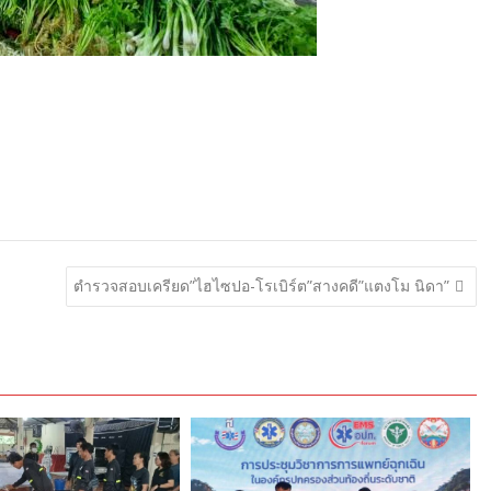
ตำรวจสอบเครียด”ไฮไซปอ-โรเบิร์ต”สางคดี”แตงโม นิดา”