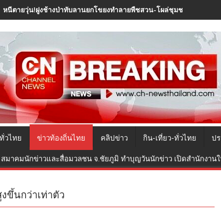
หนีตายวุ่น!ฝูงช้างป่าทับลานยกโขยงทำลายพืชสวน-โผล่ชุมชนกลางดึก
ทั่วไทย
ข่าวท้องถิ่นไทย
คลิปข่าว
กิน-เที่ยว-ทั่วไทย
ปร
สมาคมนักข่าวและสื่อมวลชน จ.ชัยภูมิ ทำบุญวันนักข่าว เปิดสำนักงานใหม
ขึ้นกว่าเท่าตัว