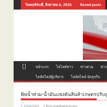
Skip
วันพฤหัสบดี, สิงหาคม 6, 2026
Recent posts
to
content
หน้าแรก
ไฮไลท์ข่าว
ข่าวด่วน
ข่าว
ไลฟ์สไตล์ผู้บริหาร
ไลฟ์สไตล์ นักธุรกิจ
พิษน้ำท่วม-น้ำมันแพงดันสินค้าเกษตรปรับสูง
27/02/2022
@ch-newsthailand.com