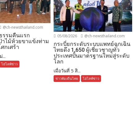
@ch-newsthailand.com
ธรรมคืนแรก
05/08/2026
@ch-newsthailand.com
ป่าไม้ห้วยขาแข้งท่าม
กระบี่ยกระดับระบบแพทย์ฉุกเฉิน
ศกเศร้า
ไทยดึง 1,650 ผู้เชี่ยวชาญทั่ว
ประเทศปั้นมาตรฐานใหม่สู่ระดับ
่...
โลก
ไฮไลท์ข่าว
เมื่อวันที่ 5 สิ...
ข่าวท้องถิ่นไทย
ไฮไลท์ข่าว