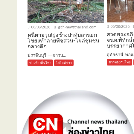
06/08/2026
06/08/2026
@ch-newsthailand.com
สวดพระอภิ
หนีตายวุ่น!ฝูงช้างป่าทับลานยก
จนท.พิทักษ์
โขยงทำลายพืชสวน-โผล่ชุมชน
บรรยากาศโ
กลางดึก
อุทัยธานี-พ่อแม
ปราจีนบุรี —ชาวบ...
ข่าวท้องถิ่นไทย
ข่าวท้องถิ่นไทย
ไฮไลท์ข่าว