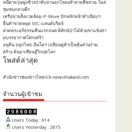
หนีตายวุ่น!ฝูงช้างป่าทับลานยกโขยงทำลายพืชสวน-โผล่
ชุมชนกลางดึก
เครือข่ายสิ่งแวดล้อม-P-Move ปักหลักหน้าทำเนียบฯ
ยื่นคำขาดหยุด SEC-แลนด์บริดจ์
สวดพระอภิธรรมคืนแรกจนท.พิทักษ์ป่าไม้ห้วยขาแข้งท่า
มบรรยากาศโศกเศร้า
อนุทิน ปลุกไทย-อินโดฯ เปลี่ยนคู่ค้าเป็นหุ้นส่วนร่วม
สร้าง ดันอาเซียนสู้วิกฤตโลก
โพสต์ล่าสุด
สำนักข่าวช่องข่าวไทย\Ch-newsthailand.com
จำนวนผู้เข้าชม
Users Today : 614
Users Yesterday : 2875