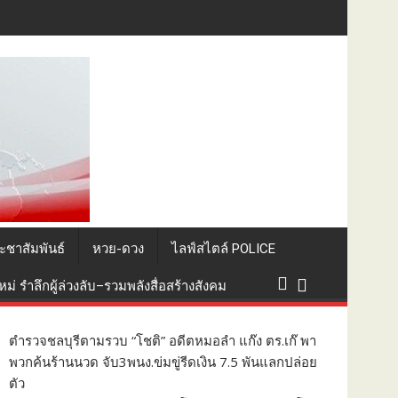
ะชาสัมพันธ์
หวย-ดวง
ไลฟ์สไตล์ POLICE
่ รำลึกผู้ล่วงลับ–รวมพลังสื่อสร้างสังคม
ตำรวจชลบุรีตามรวบ “โชติ” อดีตหมอลำ แก๊ง ตร.เก๊ พา
พวกค้นร้านนวด จับ3พนง.ข่มขู่รีดเงิน 7.5 พันแลกปล่อย
ตัว