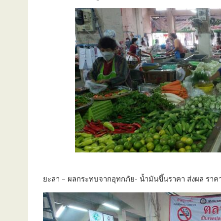
ยะลา – ผลกระทบจากอุทกภัย- น้ำมันขึ้นราคา ส่งผล ราคาผ