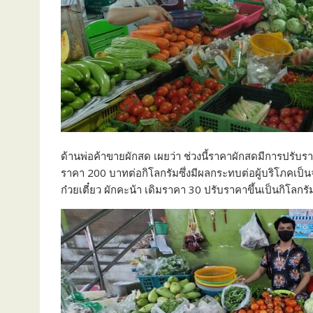
ด้านพ่อค้าขายผักสด เผยว่า ช่วงนี้ราคาผักสดมีการปรับราคา
ราคา 200 บาทต่อกิโลกรัมซึ่งมีผลกระทบต่อผู้บริโภคเ
ก๋วยเตี๋ยว ผักคะน้า เดิมราคา 30 ปรับราคาขึ้นเป็นกิโลกรั