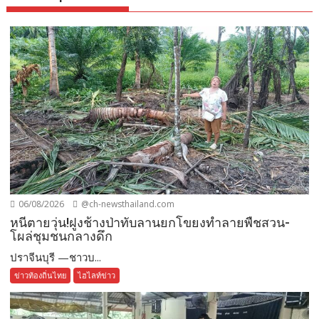
06/08/2026
@ch-newsthailand.com
หนีตายวุ่น!ฝูงช้างป่าทับลานยกโขยงทำลายพืชสวน-
โผล่ชุมชนกลางดึก
ปราจีนบุรี —ชาวบ...
ข่าวท้องถิ่นไทย
ไฮไลท์ข่าว