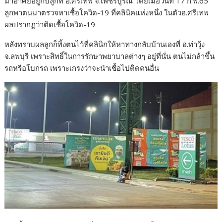
มาอาศัยอยู่กับลูกที่ อ.ศรีเทพ จ.เพชรบูรณ์ โดยเมื่อวันที่ 17 ก.พ.65
ลูกพาตนมาตรวจหาเชื้อโควิด-19 ที่คลินิคแห่งหนึ่ง ในตัวอ.ศรีเทพ
ผลปรากฏว่าติดเชื้อโควิด-19
หลังทราบผลลูกก็ทิ้งตนไว้ที่คลินิกให้หาทางกลับบ้านเองที่ อ.ท่าวุ้ง
จ.ลพบุรี เพราะสิทธิ์ในการรักษาพยาบาลต่างๆ อยู่ที่นั่น ตนไม่กล้าขึ้น
รถหรือโบกรถ เพราะเกรงว่าจะนำเชื้อไปติดคนอื่น