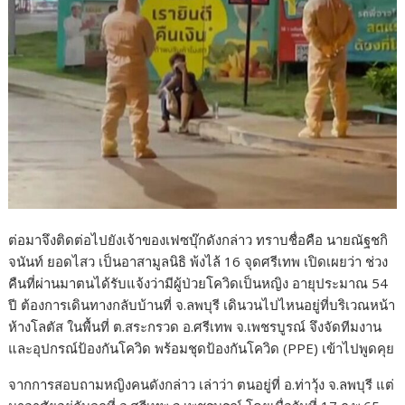
ต่อมาจึงติดต่อไปยังเจ้าของเฟซบุ๊กดังกล่าว ทราบชื่อคือ นายณัฐชกิ
จนันท์ ยอดไสว เป็นอาสามูลนิธิ พ้งไล้ 16 จุดศรีเทพ เปิดเผยว่า ช่วง
คืนที่ผ่านมาตนได้รับแจ้งว่ามีผู้ป่วยโควิดเป็นหญิง อายุประมาณ 54
ปี ต้องการเดินทางกลับบ้านที่ จ.ลพบุรี เดินวนไปไหนอยู่ที่บริเวณหน้า
ห้างโลตัส ในพื้นที่ ต.สระกรวด อ.ศรีเทพ จ.เพชรบูรณ์ จึงจัดทีมงาน
และอุปกรณ์ป้องกันโควิด พร้อมชุดป้องกันโควิด (PPE) เข้าไปพูดคุย
จากการสอบถามหญิงคนดังกล่าว เล่าว่า ตนอยู่ที่ อ.ท่าวุ้ง จ.ลพบุรี แต่