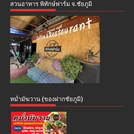
สวนอาหาร พิทักษ์ฟาร์ม จ.ชัยภูมิ
หม่ำมัฆวาน (ของฝากชัยภูมิ)