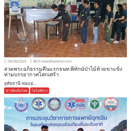
06/08/2026
@ch-newsthailand.com
สวดพระอภิธรรมคืนแรกจนท.พิทักษ์ป่าไม้ห้วยขาแข้ง
ท่ามบรรยากาศโศกเศร้า
อุทัยธานี-พ่อแม่...
ข่าวท้องถิ่นไทย
ไฮไลท์ข่าว