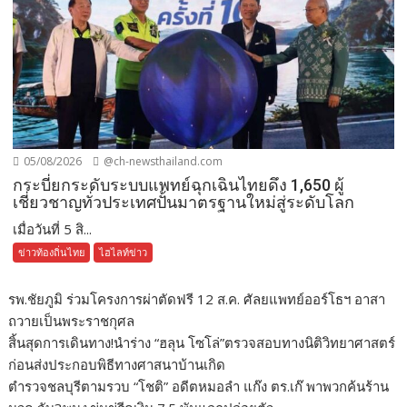
05/08/2026
@ch-newsthailand.com
กระบี่ยกระดับระบบแพทย์ฉุกเฉินไทยดึง 1,650 ผู้
เชี่ยวชาญทั่วประเทศปั้นมาตรฐานใหม่สู่ระดับโลก
เมื่อวันที่ 5 สิ...
ข่าวท้องถิ่นไทย
ไฮไลท์ข่าว
รพ.ชัยภูมิ ร่วมโครงการผ่าตัดฟรี 12 ส.ค. ศัลยแพทย์ออร์โธฯ อาสา
ถวายเป็นพระราชกุศล
สิ้นสุดการเดินทาง!นำร่าง “ฮลุน โซโล่”ตรวจสอบทางนิติวิทยาศาสตร์
ก่อนส่งประกอบพิธีทางศาสนาบ้านเกิด
ตำรวจชลบุรีตามรวบ “โชติ” อดีตหมอลำ แก๊ง ตร.เก๊ พาพวกค้นร้าน