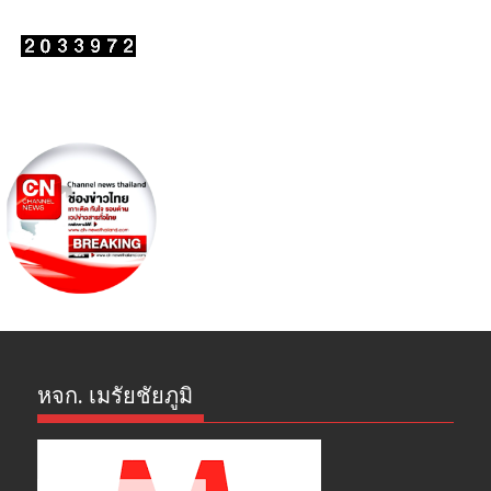
หจก. เมรัยชัยภูมิ