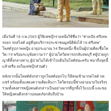
เมื่อวันที่ 18 ก.พ.2565 ผู้ใช้เฟซบุ๊กรายหนี่งใช้ชื่อว่า “ช่างเบีย ศรีเทพ
รถยก รถสไลด์ อยู่ที่จุดบริการประชาชนมูลนิธิพ้งไล้ 16 ศรีเทพ”
โพสต์รูปภาพหญิง อายุประมาณ 54 ปีคนหนึ่ง ซึ่งเป็นผู้ป่วยติดเชื้อโค
วิด-19 พร้อมระบุข้อความว่า” ผู้ป่วยโควิดหารถกลับลพบุรี #ผู้ป่วยถูก
ญาติทิ้งกลางทาง_ผู้ป่วยไม่ได้เข้าไปเดินในโลตัสน่ะครับ #มาถึงจุดนี้
แล้วหรือ ลงในเฟซบุ๊กส่วนตัว
หลังจากนั้นโพสต์ดังกล่าวถูกโพสต์ออกไป ก็มีคนเข้ามากดไลด์ กด
แชร์ พร้อมทั้งแสดงความคิดเห็นว่า โควิดรอบนี้ช่างน่าอนาถใจจริงๆ
รวมทั้งสงสารหญิงคนดังกล่าวเป็นอย่างมากที่ถูกทิ้งไว้แบบนี้ และขอ
ให้หญิงคนดีงกล่าวปลอดภัยกลับถึงบ้าน