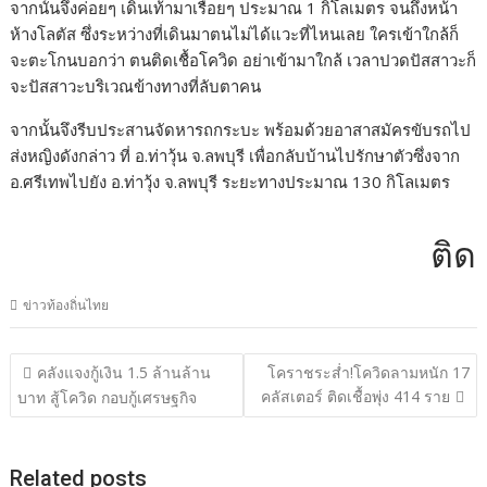
จากนั้นจึงค่อยๆ เดินเท้ามาเรื่อยๆ ประมาณ 1 กิโลเมตร จนถึงหน้า
ห้างโลตัส ซึ่งระหว่างที่เดินมาตนไม่ได้แวะที่ไหนเลย ใครเข้าใกล้ก็
จะตะโกนบอกว่า ตนติดเชื้อโควิด อย่าเข้ามาใกล้ เวลาปวดปัสสาวะก็
จะปัสสาวะบริเวณข้างทางที่ลับตาคน
จากนั้นจึงรีบประสานจัดหารถกระบะ พร้อมด้วยอาสาสมัครขับรถไป
ส่งหญิงดังกล่าว ที่ อ.ท่าวุ้น จ.ลพบุรี เพื่อกลับบ้านไปรักษาตัวซึ่งจาก
อ.ศรีเทพไปยัง อ.ท่าวุ้ง จ.ลพบุรี ระยะทางประมาณ 130 กิโลเมตร
ติดต่อโ
ข่าวท้องถิ่นไทย
แนะแนว
คลังแจงกู้เงิน 1.5 ล้านล้าน
โคราชระส่ำ!โควิดลามหนัก 17
เรื่อง
คลัสเตอร์ ติดเชื้อพุ่ง 414 ราย
บาท สู้โควิด กอบกู้เศรษฐกิจ
Related posts