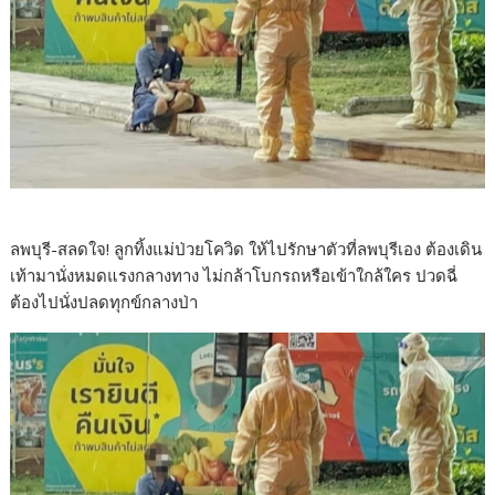
ลพบุรี-สลดใจ! ลูกทิ้งแม่ป่วยโควิด ให้ไปรักษาตัวที่ลพบุรีเอง ต้องเดิน
เท้ามานั่งหมดแรงกลางทาง ไม่กล้าโบกรถหรือเข้าใกล้ใคร ปวดฉี่
ต้องไปนั่งปลดทุกข์กลางป่า