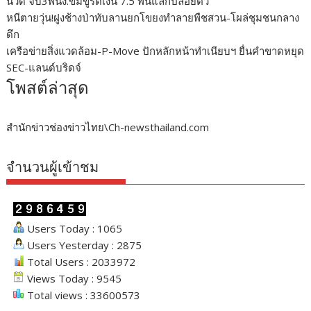
นวด จับ3พนง.ข่มขู่รีดเงิน 7.5 พันแลกปล่อยตัว
หนีตายวุ่น!ฝูงช้างป่าทับลานยกโขยงทำลายพืชสวน-โผล่ชุมชนกลาง
ดึก
เครือข่ายสิ่งแวดล้อม-P-Move ปักหลักหน้าทำเนียบฯ ยื่นคำขาดหยุด
SEC-แลนด์บริดจ์
โพสต์ล่าสุด
สำนักข่าวช่องข่าวไทย\Ch-newsthailand.com
จำนวนผู้เข้าชม
Users Today : 1065
Users Yesterday : 2875
Total Users : 2033972
Views Today : 9545
Total views : 33600573