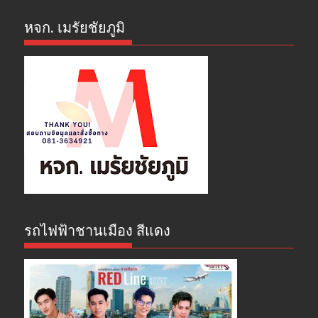
หจก. เมรัยชัยภูมิ
รถไฟฟ้าชานเมือง สีแดง