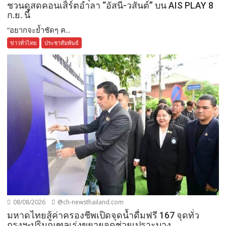
ชวนดูสดคอนเสิร์ตอำลา “อัสนี-วสันต์” บน AIS PLAY 8
ก.ย. นี้
“อยากจะย้ำชัดๆ ค...
ข่าวทั่วไทย
ประชาสัมพันธ์
08/08/2026
@ch-newsthailand.com
มหาดไทยสู้ค่าครองชีพเปิดจุดน้ำดื่มฟรี 167 จุดทั่ว
กรุงฯ-ปริมณฑลเร่งขยายจุดช่วยเปราะบาง