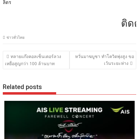
ลิตร
ติดต่อโ
ข่าวทั่วไทย
แนะแนว
ทลายแก๊งคอลเซ็นเตอร์ลวง
หวั่นมาฆบูชา ทำโควิดพุ่งสูง ขอ
เรื่อง
เว้นระยะห่าง
เหยื่อสูญกว่า 100 ล้านบาท
Related posts