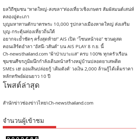
ยลวิถีชุมชน “หาดใหญ่-สงขลา”ท่องเที่ยวเชิงเกษตร สัมผัสมนต์เสน่ห์
คลองอู่ตะเภา
บุญมหาทานตักบาตรพระ 10,000 รูปกลางเมืองหาดใหญ่ ส่งเสริม
บุญ-กระตุ้นท่องเที่ยวถิ่นใต้
อยากจะย้ำชัดๆ ครั้งสุดท้าย!” AIS เปิด “โซนหน้าจอ” ชวนดูสด
คอนเสิร์ตอำลา “อัสนี-วสันต์” บน AIS PLAY 8 ก.ย. นี้
Ch-newsthailand.com “ผ้าป่าเบาะแส” ครบ 100% ทุกครัวเรือน
ชุมชนศีขรภูมิผนึกกำลังเดินหน้าสร้างหมู่บ้านปลอดยาเสพติด
SMEs เฮ! ออมสินปล่อยกู้ ‘เติมตังค์’ วงเงิน 2,000 ล้านกู้ได้เต็มราคา
หลักทรัพย์ผ่อนยาว 10 ปี
โพสต์ล่าสุด
สำนักข่าวช่องข่าวไทย\Ch-newsthailand.com
จำนวนผู้เข้าชม