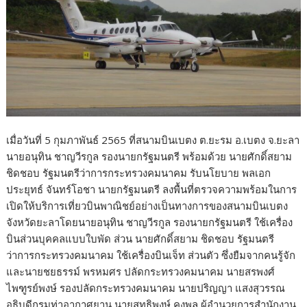
เมื่อวันที่ 5 กุมภาพันธ์ 2565 ที่สนามบินเบตง ต.ยะรม อ.เบตง จ.ยะลา
นายอนุทิน ชาญวีรกูล รองนายกรัฐมนตรี พร้อมด้วย นายศักดิ์สยาม
ชิดชอบ รัฐมนตรีว่าการกระทรวงคมนาคม รับนโยบาย พลเอก
ประยุทธ์ จันทร์โอชา นายกรัฐมนตรี ลงพื้นที่ตรวจความพร้อมในการ
เปิดให้บริการเที่ยวบินพาณิชย์อย่างเป็นทางการของสนามบินเบตง
จังหวัดยะลาโดยนายอนุทิน ชาญวีรกูล รองนายกรัฐมนตรี ใช้เครื่อง
บินส่วนบุคคลแบบใบพัด ส่วน นายศักดิ์สยาม ชิดชอบ รัฐมนตรี
ว่าการกระทรวงคมนาคม ใช้เครื่องบินเจ็ท ส่วนตัว ซึ่งยืมจากคนรู้จัก
และนายชยธรรม์ พรหมศร ปลัดกระทรวงคมนาคม นายสรพงศ์
ไพฑูรย์พงษ์ รองปลัดกระทรวงคมนาคม นายปริญญา แสงสุวรรณ
อธิบดีกรมท่าอากาศยาน นายสุทธิพงษ์ คงพูล ผู้อำนวยการสำนักงาน