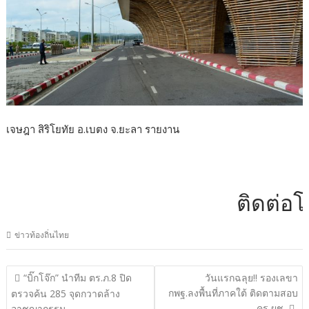
เจษฎา สิริโยทัย อ.เบตง จ.ยะลา รายงาน
ติดต่อโฆษณาไ
ข่าวท้องถิ่นไทย
แนะแนว
“บิ๊กโจ๊ก” นำทีม ตร.ภ.8 ปิด
วันแรกฉลุย!! รองเลขา
เรื่อง
กพฐ.ลงพื้นที่ภาคใต้ ติดตามสอบ
ตรวจค้น 285 จุดกวาดล้าง
ครู ผช.
อาชญากรรม