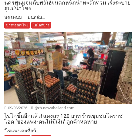
นครพนมจมฉับพลัน!ฝนตกหนักน้ำทะลักท่วม เร่งระบาย
สู่แม่น้ำโขง
นครพนม – ฝนถล่ม...
ข่าวท้องถิ่นไทย
ไฮไลท์ข่าว
09/08/2026
@ch-newsthailand.com
ไข่ไก่ขึ้นอีกแล้ว! แผงละ 120 บาท ร้านชุมชนโคราช
โอด ‘ของแพง-คนไม่มีเงิน’ ลูกค้าหดหาย
“ไข่แพง-คนซื้อน้...