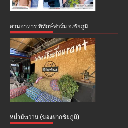
สวนอาหาร พิทักษ์ฟาร์ม จ.ชัยภูมิ
หม่ำมัฆวาน (ของฝากชัยภูมิ)