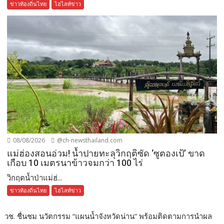
ข่าวท้องถิ่นไทย
ไฮไลท์ข่าว
08/08/2026
@ch-newsthailand.com
แม่ฮ่องสอนอ่วม! น้ำปายทะลุวิกฤติซัด ‘ซูตองเป้’ ขาด
เกือบ 10 เมตรนาข้าวจมกว่า 100 ไร่
วิกฤตน้ำป่าแม่ฮ่...
ข่าวท้องถิ่นไทย
ไฮไลท์ข่าว
วช. ชื่นชม นวัตกรรม “แผนน้ำจังหวัดน่าน” พร้อมติดตามการนำผล