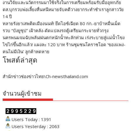
งานวิจัยและนวัตกรรมมาใช้จริงในการเตรียมพร้อมรับมืออุทกภัย
ดส.บุกรวบพ่อเลี้ยงหื่นหนีหมายจับคดีวางยากระทำชำเราลูกสาววัย
14 ปี
ทลายรังยาเสพติดเมืองนนท์! ยึดไอซ์เฉียด 80 กก.-ยาบ้าหมื่นเม็ด
รวบ “บังยูซุป” เฝ้าคลัง-ดัดแปลงรถตู้เตรียมกระจายทั่วกรุง
นครพนมจมฉับพลัน!ฝนตกหนักน้ำทะลักท่วม เร่งระบายสู่แม่น้ำโขง
ไข่ไก่ขึ้นอีกแล้ว! แผงละ 120 บาท ร้านชุมชนโคราชโอด ‘ของแพง-
คนไม่มีเงิน’ ลูกค้าหดหาย
โพสต์ล่าสุด
สำนักข่าวช่องข่าวไทย\Ch-newsthailand.com
จำนวนผู้เข้าชม
Users Today : 1391
Users Yesterday : 2063