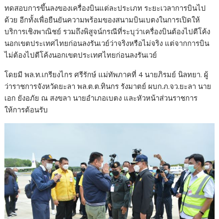
ทดสอบการขึ้นลงของเครื่องบินแต่ละประเภท ระยะเวลาการบินไป
ด้วย อีกทั้งเพื่อยืนยันความพร้อมของสนามบินเบตงในการเปิดให้
บริการเชิงพาณิชย์ รวมถึงพิสูจน์กรณีที่ระบุว่าเครื่องบินต้องไปตีโค้ง
นอกเขตประเทศไทยก่อนลงรันเวย์ว่าจริงหรือไม่จริง แต่จากการบิน
ไม่ต้องไปตีโค้งนอกเขตประเทศไทยก่อนลงรันเวย์
โดยมี พล.ท.เกรียงไกร ศรีรักษ์ แม่ทัพภาคที่ 4 นายภิรมย์ นิลทยา. ผู้
ว่าราชการจังหวัดยะลา พล.ต.ต.ทินกร รังมาตย์ ผบก.ภ.จว.ยะลา นาย
เอก ยังอภัย ณ สงขลา นายอำเภอเบตง และหัวหน้าส่วนราชการ
ให้การต้อนรับ