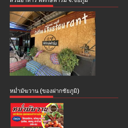
สวนอาหาร พิทักษ์ฟาร์ม จ.ชัยภูมิ
หม่ำมัฆวาน (ของฝากชัยภูมิ)