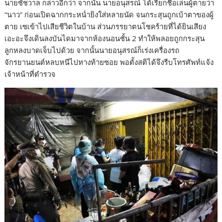
นายชัชวาล กล่าวอีกว่า จากนั้น นายอนุสรณ์ ได้เรียกชื่อเล่นผู้ตายว่า
“นาว” ก่อนเปิดฉากกระหน่ำยิงใส่หลายนัด จนกระสุนถูกเบ้าตาของผู้
ตาย เซเข้าไปเสียชีวิตในบ้าน ส่วนภรรยาตนโชคร้ายที่ได้ยินเสียง
เอะอะจึงเดินลงบันไดมาจากห้องนอนชั้น 2 ทำให้พลอยถูกกระสุน
ลูกหลงบาดเจ็บไปด้วย จากนั้นนายอนุสรณ์ก็เร่งเครื่องรถ
จักรยานยนต์หลบหนีไปทางท้ายซอย พอตั้งสติได้จึงรีบโทรศัพท์แจ้ง
เจ้าหน้าที่ตำรวจ