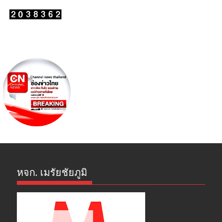
หจก. เมรัยชัยภูมิ