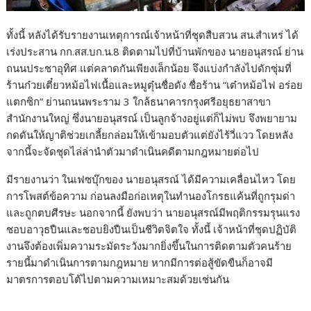
ทั้งนี้ หลังได้รับรายงานเหตุการณ์เจ้าหน้าที่ชุดสืบสวน สน.สำเหร่ ได้
เร่งประสาน กก.สส.บก.น.8 ติดตามไปที่บ้านพักของ นายอนุสรณ์ ย่าน
ถนนประชาอุทิศ แต่คลาดกันเพียงเล็กน้อย จึงแบ่งกำลังไปดักซุ่มที่
ร้านก๋วยเตี๋ยวหม้อไฟเนื้อและหมูตุ๋นชื่อดัง ชื่อร้าน “เต๋าหม้อไฟ อร่อย
แตกซิก” ย่านถนนพระราม 3 ใกล้ธนาคารกรุงศรีอยุธยาสาขา
สำนักงานใหญ่ ซึ่งนายอนุสรณ์ เป็นลูกจ้างอยู่แต่ก็ไม่พบ จึงพยายาม
กดดันให้ญาติช่วยเกลี้ยกล่อมให้เข้ามอบตัวแต่ยังไร้วี่แวว โดยหลัง
จากนี้จะจัดชุดไล่ล่านำตัวมาดำเนินคดีตามกฎหมายต่อไป
มีรายงานว่า ในเฟซบุ๊กของ นายอนุสรณ์ ได้มีความเคลื่อนไหว โดย
การโพสต์ข้อความ ก่อนลงมือก่อเหตุในทำนองโกรธแค้นที่ถูกรุมด่า
และถูกตบศีรษะ นอกจากนี้ ยังพบว่า นายอนุสรณ์มีพฤติกรรมรุนแรง
ชอบอาวุธปืนและชอบยิงปืนเป็นชีวิตจิตใจ ทั้งนี้ เจ้าหน้าที่ชุดปฏิบัติ
งานจึงต้องเพิ่มความระมัดระวังมากยิ่งขึ้นในการติดตามตัวคนร้าย
รายนี้มาดำเนินการตามกฎหมาย หากมีการต่อสู้ขัดขืนก็อาจมี
มาตรการตอบโต้ไปตามความเหมาะสมด้วยเช่นกัน