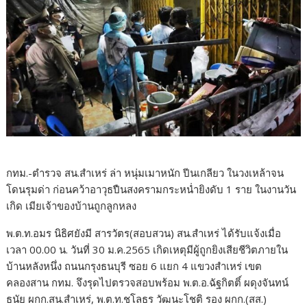
กทม.-ตำรวจ สน.สำเหร่ ล่า หนุ่มเมาหนัก ปีนเกลียว ในวงเหล้าจน
โดนรุมด่า ก่อนคว้าอาวุธปืนสงครามกระหน่ำยิงดับ 1 ราย ในงานวัน
เกิด เมียเจ้าของบ้านถูกลูกหลง
พ.ต.ท.อมร นิธิศยังมี สารวัตร(สอบสวน) สน.สำเหร่ ได้รับแจ้งเมื่อ
เวลา 00.00 น. วันที่ 30 ม.ค.2565 เกิดเหตุมีผู้ถูกยิงเสียชีวิตภายใน
บ้านหลังหนึ่ง ถนนกรุงธนบุรี ซอย 6 แยก 4 แขวงสำเหร่ เขต
คลองสาน กทม. จึงรุดไปตรวจสอบพร้อม พ.ต.อ.ฉัฐกิตติ์ ผดุงจันทน์
ธนัย ผกก.สน.สำเหร่, พ.ต.ท.ชโลธร วัฒนะโชติ รอง ผกก.(สส.)