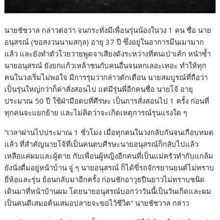
นายชัชวาล กล่าวต่อว่า จนกระทั่งมีเพื่อนรุ่นน้องในวง 1 คน ชื่อ นาย
อนุสรณ์ (ขอสงวนนามสกุล) อายุ 37 ปี ซึ่งอยู่ในอาการมึนเมามาก
แล้ว และยังทำตัวโวยวายพูดจาเสียงดังระหว่างที่ตนเป่าเค้ก หนำซ้ำ
นายอนุสรณ์ ยังยกแก้วเหล้าชนกับคนอื่นจนหกเลอะเทอะ ทำให้ทุก
คนในวงเริ่มไม่พอใจ มีการรุมว่ากล่าวตักเตือน นายสมบูรณ์ที่ถือว่า
เป็นรุ่นใหญ่กว่าก็ด่าสั่งสอนไป แต่มีรุ่นพี่อีกคนชื่อ นายโจ้ อายุ
ประมาณ 50 ปี ใช้ฝ่ามือตบที่ศีรษะ เป็นการสั่งสอนไป 1 ครั้ง ก่อนที่
ทุกคนจะแยกย้าย และไม่คิดว่าจะเกิดเหตุการณ์รุนแรงใด ๆ
“เวลาผ่านไปประมาณ 1 ชั่วโมง เมื่อทุกคนในวงกลับกันจนเกือบหมด
แล้ว ที่สำคัญนายโจ้ที่เป็นคนตบศีรษะนายอนุสรณ์ก็กลับไปแล้ว
เหลือแค่ผมและผู้ตาย กับเพื่อนผู้หญิงอีกคนที่เป็นแม่ครัวทำกับแกล้ม
ยังนั่งดื่มอยู่หน้าบ้าน จู่ ๆ นายอนุสรณ์ ก็ได้ขี่รถจักรยานยนต์ไม่ทราบ
ยี่ห้อและรุ่น ย้อนกลับมาอีกครั้ง ก่อนชักอาวุธปืนยาวไม่ทราบชนิด
เดินมาที่หน้าบ้านผม โดยนายอนุสรณ์บอกว่าวันนี้เป็นวันเกิดและผม
เป็นคนดีเสมอต้นเสมอปลายจะขอไว้ชีวิต” นายชัชวาล กล่าว