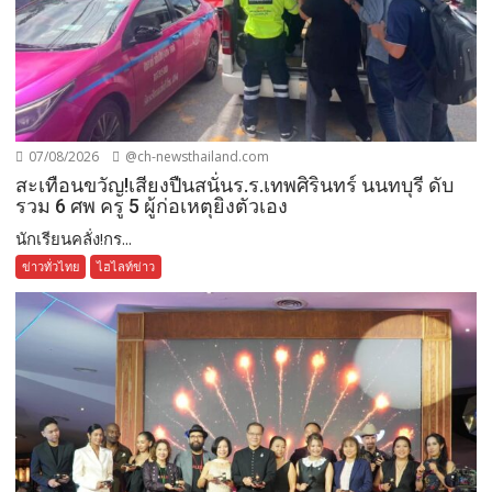
07/08/2026
@ch-newsthailand.com
สะเทือนขวัญ!เสียงปืนสนั่นร.ร.เทพศิรินทร์ นนทบุรี ดับ
รวม 6 ศพ ครู 5 ผู้ก่อเหตุยิงตัวเอง
นักเรียนคลั่ง!กร...
ข่าวทั่วไทย
ไฮไลท์ข่าว