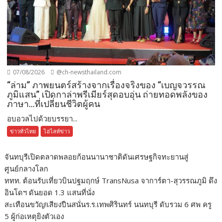
07/08/2026
@ch-newsthailand.com
“ล่าม” ภาพยนตร์สร้างจากเรื่องจริงของ “เบญจวรรณ
ภูมิแสน” เปิดกาล่าพรีเมียร์สุดอบอุ่น ถ่ายทอดพลังของ
ภาษา…ที่เปลี่ยนชีวิตผู้คน
อบอวลไปด้วยบรรยา...
ข่าวทั่วไทย
ไฮไลท์ข่าว
จันทบุรีเปิดตลาดพลอยก้อนนานาชาติดันเศรษฐกิจทะยานสู่
ศูนย์กลางโลก
ททท. ต้อนรับเที่ยวบินปฐมฤกษ์ TransNusa จาการ์ตา-สุวรรณภูมิ ดึง
อินโดฯ ดันยอด 1.3 แสนที่นั่ง
สะเทือนขวัญ!เสียงปืนสนั่นร.ร.เทพศิรินทร์ นนทบุรี ดับรวม 6 ศพ ครู
5 ผู้ก่อเหตุยิงตัวเอง