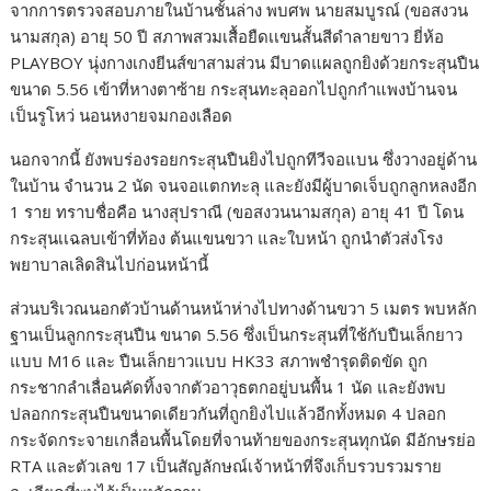
จากการตรวจสอบภายในบ้านชั้นล่าง พบศพ นายสมบูรณ์ (ขอสงวน
นามสกุล) อายุ 50 ปี สภาพสวมเสื้อยืดเเขนสั้นสีดำลายขาว ยี่ห้อ
PLAYBOY นุ่งกางเกงยีนส์ขาสามส่วน มีบาดแผลถูกยิงด้วยกระสุนปืน
ขนาด 5.56 เข้าที่หางตาซ้าย กระสุนทะลุออกไปถูกกำแพงบ้านจน
เป็นรูโหว่ นอนหงายจมกองเลือด
นอกจากนี้ ยังพบร่องรอยกระสุนปืนยิงไปถูกทีวีจอแบน ซึ่งวางอยู่ด้าน
ในบ้าน จำนวน 2 นัด จนจอแตกทะลุ และยังมีผู้บาดเจ็บถูกลูกหลงอีก
1 ราย ทราบชื่อคือ นางสุปราณี (ขอสงวนนามสกุล) อายุ 41 ปี โดน
กระสุนเเฉลบเข้าที่ท้อง ต้นแขนขวา และใบหน้า ถูกนำตัวส่งโรง
พยาบาลเลิดสินไปก่อนหน้านี้
ส่วนบริเวณนอกตัวบ้านด้านหน้าห่างไปทางด้านขวา 5 เมตร พบหลัก
ฐานเป็นลูกกระสุนปืน ขนาด 5.56 ซึ่งเป็นกระสุนที่ใช้กับปืนเล็กยาว
แบบ M16 และ ปืนเล็กยาวแบบ HK33 สภาพชำรุดติดขัด ถูก
กระชากลำเลื่อนคัดทิ้งจากตัวอาวุธตกอยู่บนพื้น 1 นัด และยังพบ
ปลอกกระสุนปืนขนาดเดียวกันที่ถูกยิงไปแล้วอีกทั้งหมด 4 ปลอก
กระจัดกระจายเกลื่อนพื้นโดยที่จานท้ายของกระสุนทุกนัด มีอักษรย่อ
RTA และตัวเลข 17 เป็นสัญลักษณ์เจ้าหน้าที่จึงเก็บรวบรวมราย