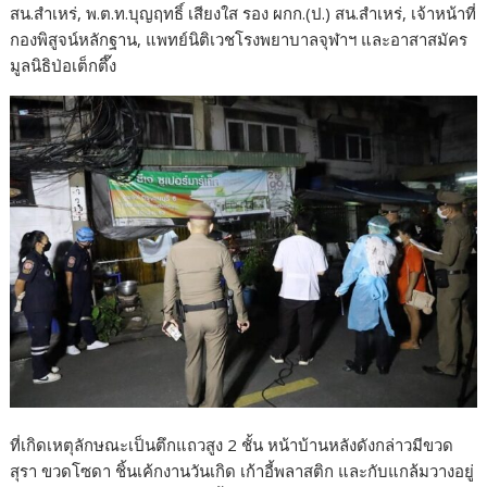
สน.สำเหร่, พ.ต.ท.บุญฤทธิ์ เสียงใส รอง ผกก.(ป.) สน.สำเหร่, เจ้าหน้าที่
กองพิสูจน์หลักฐาน, แพทย์นิติเวชโรงพยาบาลจุฬาฯ และอาสาสมัคร
มูลนิธิป่อเต็กตึ๊ง
ที่เกิดเหตุลักษณะเป็นตึกแถวสูง 2 ชั้น หน้าบ้านหลังดังกล่าวมีขวด
สุรา ขวดโซดา ชิ้นเค้กงานวันเกิด เก้าอี้พลาสติก และกับแกล้มวางอยู่