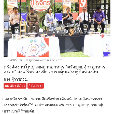
08/08/2026
@ch-newsthailand.com
ตรังจัดงานใหญ่!เทศกาลอาหาร “ตรังยุทธจักรอาหาร
อร่อย” ส่งเสริมท่องเที่ยว-กระตุ้นเศรษฐกิจท้องถิ่น
ตรัง-ผู้ว่าฯตรัง...
กิน-เที่ยว-ทั่วไทย
ไฮไลท์ข่าว
สสส.ผนึก รพ.พิมาย-ภาคคีเครือข่าย เดินหน้าขับเคลื่อน “Smart
Hospital”นำร่องใช้ AI ผ่านแพลตฟอร์ม “PST ” ดูแลสุขภาพกลุ่ม
เปราะบางไร้รอยต่อ