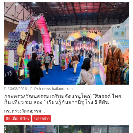
10/08/2026
@ch-newsthailand.com
กระทรวงวัฒนธรรมเตรียมจัดงานใหญ่ “สีสรรค์ ไทย
กิน เที่ยว ชม ลอง ” เรียนรู้กันยาฯนี้ชูโรง 5 สีสัน
กระทรวงวัฒนธรรม ...
กิน-เที่ยว-ทั่วไทย
ไฮไลท์ข่าว