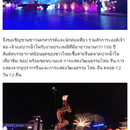
จึงขอเชิญชวนชาวนครสวรรค์และนักท่องเที่ยว ร่วมสักการะองค์เจ้า
พ่อ-เจ้าแม่ปากน้ำโพกับงานประเพณีที่มีมายาวนานกว่า 106 ปี
สัมผัสบรรยากาศย้อนยุคของชาวไทยเชื้อสายจีนตลาดปากน้ำโพ
เที่ยวชิม-ชอป พร้อมชมขบวนแห่ การแสดงวัฒนธรรมไทย-จีน การ
แสดงจากอุปรากรจีนและการแสดงวัฒนธรรม ไทย-จีน ตลอด 12
วัน 12 คืน.