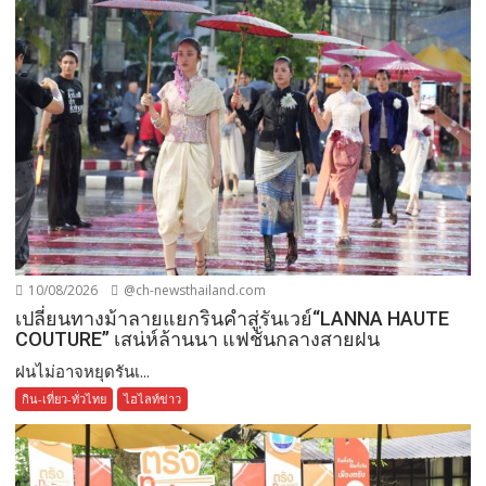
10/08/2026
@ch-newsthailand.com
เปลี่ยนทางม้าลายแยกรินคำสู่รันเวย์“LANNA HAUTE
COUTURE” เสน่ห์ล้านนา แฟชั่นกลางสายฝน
ฝนไม่อาจหยุดรันเ...
กิน-เที่ยว-ทั่วไทย
ไฮไลท์ข่าว