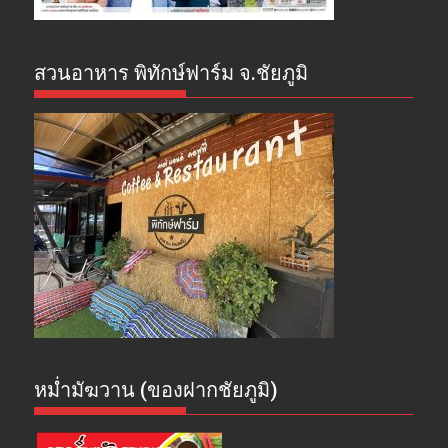
สวนอาหาร พิทักษ์ฟาร์ม จ.ชัยภูมิ
หม่ำมัฆวาน (ของฝากชัยภูมิ)