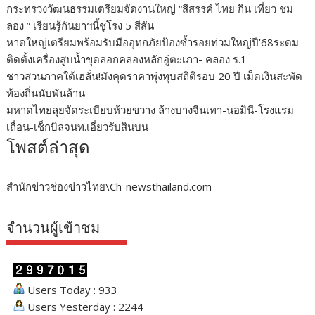
กระทรวงวัฒนธรรมเตรียมจัดงานใหญ่ “สีสรรค์ ไทย กิน เที่ยว ชม
ลอง ” เรียนรู้กันยาฯนี้ชูโรง 5 สีสัน
หาดใหญ่เตรียมพร้อมรับมืออุทกภัยป้องซ้ำรอยท่วมใหญ่ปี’68ระดม
ติดตั้งเครื่องสูบน้ำขุดลอกคลองหลักอู่ตะเภา- คลอง ร.1
ชาวสวนภาคใต้เฮลั่น!มังคุดราคาพุ่งทุบสถิติรอบ 20 ปี เม็ดเงินสะพัด
ท้องถิ่นนับพันล้าน
มหาดไทยลุยจัดระเบียบห้วยขวาง ล้างบางจีนเทา-นอมินี-โรงแรม
เถื่อน-เช็กบิลจนท.เอี่ยวรับสินบน
โพสต์ล่าสุด
สำนักข่าวช่องข่าวไทย\Ch-newsthailand.com
จำนวนผู้เข้าชม
Users Today : 933
Users Yesterday : 2244