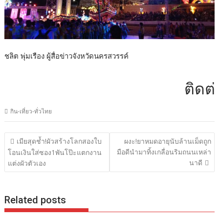
ชลิต พุ่มเรือง ผู้สื่อข่าวจังหวัดนครสวรรค์
ติดต่อโฆษ
กิน-เที่ยว-ทั่วไทย
แนะแนว
เมียสุดช้ำ!ผัวสร้างโลกสองใบ
ผงะ!ยาหมดอายุนับล้านเม็ดถูก
เรื่อง
มือดีนำมาทิ้งเกลื่อนริมถนนเหล่า
โอนเงินใส่ซอง1พันโป๊ะแตกงาน
นาดี
แต่งผัวตัวเอง
Related posts