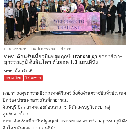
07/08/2026
@ch-newsthailand.com
ททท. ต้อนรับเที่ยวบินปฐมฤกษ์ TransNusa จาการ์ตา-
สุวรรณภูมิ ดึงอินโดฯ ดันยอด 1.3 แสนที่นั่ง
ททท. ต้อนรับเที่...
ข่าวทั่วไทย
ไฮไลท์ข่าว
นายกฯ ลงดูจุดกราดยิงร.ร.เทพศิรินทร์ สั่งตั้งด่านตรวจปืนทั่วประเทศ
ปิดช่อง ปชช.พกอาวุธในที่สาธารณะ
จันทบุรีเปิดตลาดพลอยก้อนนานาชาติดันเศรษฐกิจทะยานสู่
ศูนย์กลางโลก
ททท. ต้อนรับเที่ยวบินปฐมฤกษ์ TransNusa จาการ์ตา-สุวรรณภูมิ ดึง
อินโดฯ ดันยอด 1.3 แสนที่นั่ง