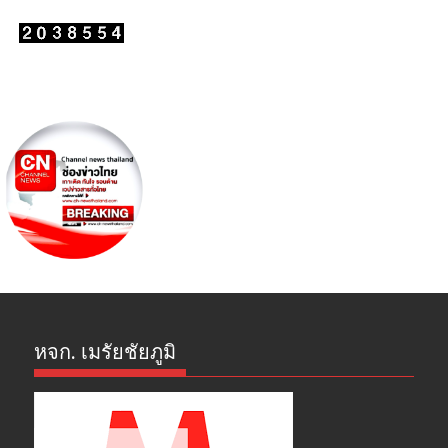
หจก. เมรัยชัยภูมิ