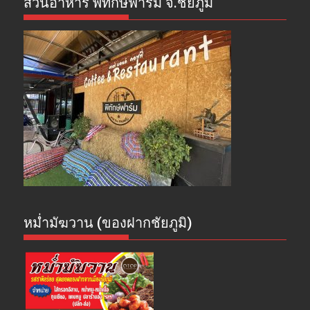
สวนอาหาร พิทักษ์ฟาร์ม จ.ชัยภูมิ
หม่ำมัฆวาน (ของฝากชัยภูมิ)