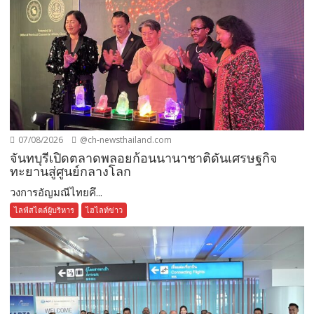
07/08/2026
@ch-newsthailand.com
จันทบุรีเปิดตลาดพลอยก้อนนานาชาติดันเศรษฐกิจ
ทะยานสู่ศูนย์กลางโลก
วงการอัญมณีไทยคึ...
ไลฟ์สไตล์ผู้บริหาร
ไฮไลท์ข่าว