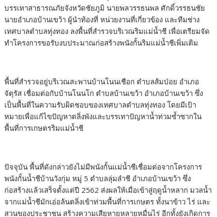
บรรเทาสาธารณภัยจังหวัดชัยภูมิ นายพลวรรธนพล ศักดิ์วรรธนชัย
นายอำเภอบ้านเขว้า ผู้นำท้องที่ หน่วยงานที่เกี่ยวข้อง และทีมช่าง
เทศบาลตำบลทุ่งทอง ลงพื้นที่สำรวจบริเวณริมแม่น้ำชี เพื่อเตรียมจัด
ทำโครงการขอรับงบประมาณก่อสร้างพนังกั้นริมแม่น้ำชีเพิ่มเติม
พื้นที่สำรวจอยู่บริเวณสะพานบ้านโนนเชือก ตำบลส้มป่อย อำเภอ
จัตุรัส เชื่อมต่อกับบ้านโนนโก ตำบลบ้านเขว้า อำเภอบ้านเขว้า ซึ่ง
เป็นพื้นที่ในความรับผิดชอบของเทศบาลตำบลทุ่งทอง โดยมีเป้า
หมายเพื่อแก้ไขปัญหาตลิ่งพังและบรรเทาปัญหาน้ำท่วมซ้ำซากใน
พื้นที่การเกษตรริมแม่น้ำชี
ปัจจุบัน พื้นที่ดังกล่าวยังไม่มีพนังกั้นแม่น้ำชีเชื่อมต่อจากโครงการ
พนังกั้นน้ำชีบ้านวังกุ่ม หมู่ 5 ตำบลลุ่มลำชี อำเภอบ้านเขว้า ซึ่ง
ก่อสร้างแล้วเสร็จตั้งแต่ปี 2562 ส่งผลให้เมื่อเข้าสู่ฤดูน้ำหลาก มวลน้ำ
จากแม่น้ำชีมักเอ่อล้นตลิ่งเข้าท่วมพื้นที่การเกษตร ทั้งนาข้าว ไร่ และ
สวนของประชาชน สร้างความเสียหายหลายหมื่นไร่ อีกทั้งยังเกิดการ