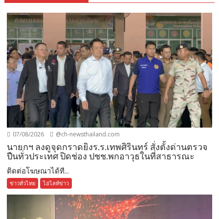
07/08/2026
@ch-newsthailand.com
นายกฯ ลงดูจุดกราดยิงร.ร.เทพศิรินทร์ สั่งตั้งด่านตรวจ
ปืนทั่วประเทศ ปิดช่อง ปชช.พกอาวุธในที่สาธารณะ
ติดต่อโฆษณาได้ที...
ข่าวทั่วไทย
ไฮไลท์ข่าว