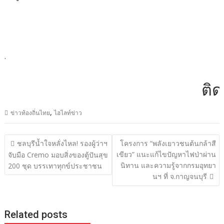
.
ติดต่
,
ข่าวท้องถิ่นไทย
ไฮไลท์ข่าว
แนะแนว
ชลบุรีน้ำใจหลั่งไหล! รองผู้ว่าฯ
โครงการ “พลังเยาวชนต้นกล้าสี
เรื่อง
เขียว” แนะแก้ไขปัญหาไฟป่าผ่าน
จับมือ Cremo มอบสิ่งของตู้ปันสุข
นิทาน และความรู้จากกรมอุทยา
200 ชุด บรรเทาทุกข์ประชาชน
นฯ ที่ จ.กาญจนบุรี
Related posts