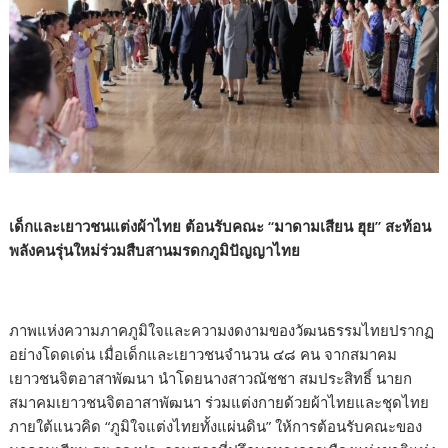
เด็กและเยาวชนแต่งผ้าไทย ต้อนรับคณะ “มาดามเสียน ฮุย” สะท้อน
พลังคนรุ่นใหม่ร่วมสืบสานมรดกภูมิปัญญาไทย
ภาพแห่งความภาคภูมิใจและความงดงามของวัฒนธรรมไทยปรากฏ
อย่างโดดเด่น เมื่อเด็กและเยาวชนจำนวน ๔๘ คน จากสมาคม
เยาวชนจิตอาสาพัฒนา นำโดยนางสาวณัชชา สมประสิทธิ์ นายก
สมาคมเยาวชนจิตอาสาพัฒนา ร่วมแต่งกายด้วยผ้าไทยและชุดไทย
ภายใต้แนวคิด “ภูมิใจแต่งไทยทั้งแผ่นดิน” ให้การต้อนรับคณะของ