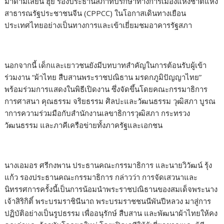
มาดามเสียน ฮุย รองประธานสภาที่ปรึกษาทางการเมืองแห่งชาติแห่ง
สาธารณรัฐประชาชนจีน (CPPCC) ในโอกาสเดินทางเยือน
ประเทศไทยอย่างเป็นทางการและเข้าเยี่ยมชมอาคารรัฐสภา
นอกจากนี้ เด็กและเยาวชนยังมีบทบาทสำคัญในการต้อนรับผู้เข้า
ร่วมงาน “ผ้าไทย สืบสานพระราชปณิธาน มรดกภูมิปัญญาไทย”
พร้อมร่วมการแสดงในพิธีเปิดงาน ซึ่งจัดขึ้นโดยคณะกรรมาธิการ
การศาสนา คุณธรรม จริยธรรม ศิลปะและวัฒนธรรม วุฒิสภา บูรณ
าการความร่วมมือกับสำนักงานเลขาธิการวุฒิสภา กระทรวง
วัฒนธรรม และภาคีเครือข่ายทั้งภาครัฐและเอกชน
นางเอมอร ศรีกงพาน ประธานคณะกรรมาธิการ และนายวิวัฒน์ รุ้ง
แก้ว รองประธานคณะกรรมาธิการ กล่าวว่า การจัดเสวนาและ
นิทรรศการครั้งนี้เป็นการน้อมนำพระราชปณิธานของสมเด็จพระนาง
เจ้าสิริกิติ์ พระบรมราชินีนาถ พระบรมราชชนนีพันปีหลวง มาสู่การ
ปฏิบัติอย่างเป็นรูปธรรม เพื่ออนุรักษ์ สืบสาน และพัฒนาผ้าไทยให้คง