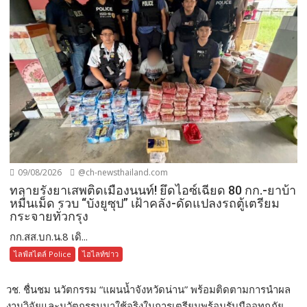
09/08/2026
@ch-newsthailand.com
ทลายรังยาเสพติดเมืองนนท์! ยึดไอซ์เฉียด 80 กก.-ยาบ้า
หมื่นเม็ด รวบ “บังยูซุป” เฝ้าคลัง-ดัดแปลงรถตู้เตรียม
กระจายทั่วกรุง
กก.สส.บก.น.8 เดิ...
ไลฟ์สไตล์ Police
ไฮไลท์ข่าว
วช. ชื่นชม นวัตกรรม “แผนน้ำจังหวัดน่าน” พร้อมติดตามการนำผล
งานวิจัยและนวัตกรรมมาใช้จริงในการเตรียมพร้อมรับมืออุทกภัย