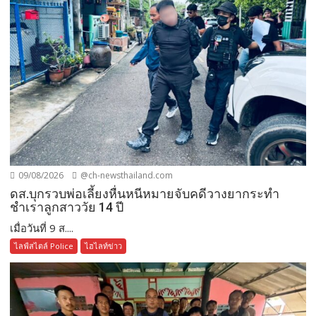
09/08/2026
@ch-newsthailand.com
ดส.บุกรวบพ่อเลี้ยงหื่นหนีหมายจับคดีวางยากระทำ
ชำเราลูกสาววัย 14 ปี
เมื่อวันที่ 9 ส....
ไลฟ์สไตล์ Police
ไฮไลท์ข่าว