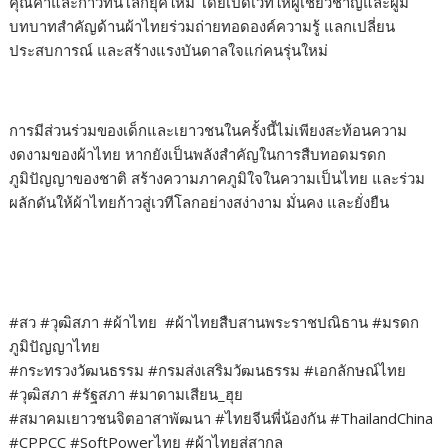
คุณค่าและก้าวทันโลกยุคใหม่ โดยเปิดเวทีให้ผู้เชี่ยวชาญและผู้มี
บทบาทสำคัญด้านผ้าไทยร่วมถ่ายทอดองค์ความรู้ แลกเปลี่ยน
ประสบการณ์ และสร้างแรงบันดาลใจแก่คนรุ่นใหม่
การมีส่วนร่วมของเด็กและเยาวชนในครั้งนี้ไม่เพียงสะท้อนความ
งดงามของผ้าไทย หากยังเป็นพลังสำคัญในการสืบทอดมรดก
ภูมิปัญญาของชาติ สร้างความภาคภูมิใจในความเป็นไทย และร่วม
ผลักดันให้ผ้าไทยก้าวสู่เวทีโลกอย่างสง่างาม มั่นคง และยั่งยืน
#สว #วุฒิสภา #ผ้าไทย #ผ้าไทยสืบสานพระราชปณิธาน #มรดก
ภูมิปัญญาไทย
#กระทรวงวัฒนธรรม #กรมส่งเสริมวัฒนธรรม #เอกลักษณ์ไทย
#วุฒิสภา #รัฐสภา #มาดามเสียน_ฮุย
#สมาคมเยาวชนจิตอาสาพัฒนา #ไทยจีนพี่น้องกัน #ThailandChina
#CPPCC #SoftPowerไทย #ผ้าไทยสู่สากล