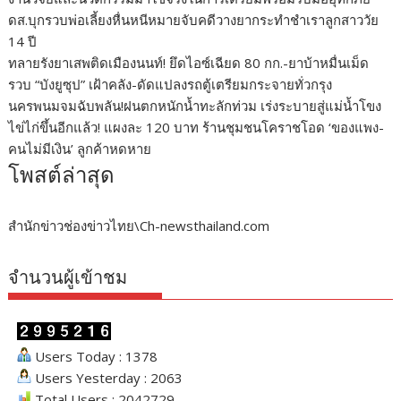
ดส.บุกรวบพ่อเลี้ยงหื่นหนีหมายจับคดีวางยากระทำชำเราลูกสาววัย
14 ปี
ทลายรังยาเสพติดเมืองนนท์! ยึดไอซ์เฉียด 80 กก.-ยาบ้าหมื่นเม็ด
รวบ “บังยูซุป” เฝ้าคลัง-ดัดแปลงรถตู้เตรียมกระจายทั่วกรุง
นครพนมจมฉับพลัน!ฝนตกหนักน้ำทะลักท่วม เร่งระบายสู่แม่น้ำโขง
ไข่ไก่ขึ้นอีกแล้ว! แผงละ 120 บาท ร้านชุมชนโคราชโอด ‘ของแพง-
คนไม่มีเงิน’ ลูกค้าหดหาย
โพสต์ล่าสุด
สำนักข่าวช่องข่าวไทย\Ch-newsthailand.com
จำนวนผู้เข้าชม
Users Today : 1378
Users Yesterday : 2063
Total Users : 2042729