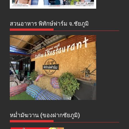
สวนอาหาร พิทักษ์ฟาร์ม จ.ชัยภูมิ
หม่ำมัฆวาน (ของฝากชัยภูมิ)