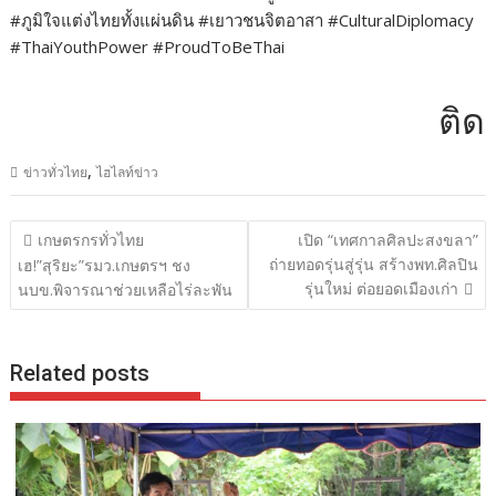
#ภูมิใจแต่งไทยทั้งแผ่นดิน #เยาวชนจิตอาสา #CulturalDiplomacy
#ThaiYouthPower #ProudToBeThai
ติดต่อ
,
ข่าวทั่วไทย
ไฮไลท์ข่าว
แนะแนว
เกษตรกรทั่วไทย
เปิด “เทศกาลศิลปะสงขลา”
เรื่อง
ถ่ายทอดรุ่นสู่รุ่น สร้างพท.ศิลปิน
เฮ!”สุริยะ”รมว.เกษตรฯ ชง
รุ่นใหม่ ต่อยอดเมืองเก่า
นบข.พิจารณาช่วยเหลือไร่ละพัน
Related posts