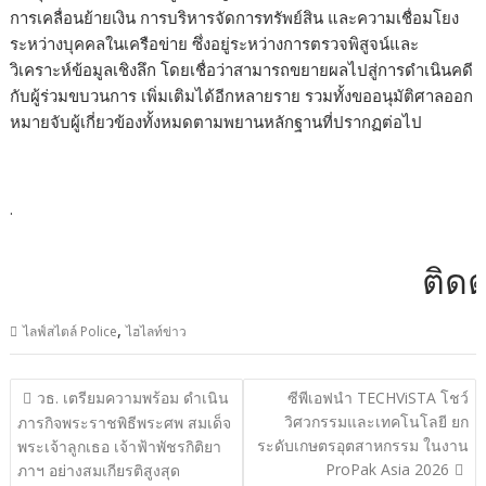
การเคลื่อนย้ายเงิน การบริหารจัดการทรัพย์สิน และความเชื่อมโยง
ระหว่างบุคคลในเครือข่าย ซึ่งอยู่ระหว่างการตรวจพิสูจน์และ
วิเคราะห์ข้อมูลเชิงลึก โดยเชื่อว่าสามารถขยายผลไปสู่การดำเนินคดี
กับผู้ร่วมขบวนการ เพิ่มเติมได้อีกหลายราย รวมทั้งขออนุมัติศาลออก
หมายจับผู้เกี่ยวข้องทั้งหมดตามพยานหลักฐานที่ปรากฏต่อไป
.
ติดต่อโ
,
ไลฟ์สไตล์ Police
ไฮไลท์ข่าว
แนะแนว
วธ. เตรียมความพร้อม ดำเนิน
ซีพีเอฟนำ TECHViSTA โชว์
เรื่อง
วิศวกรรมและเทคโนโลยี ยก
ภารกิจพระราชพิธีพระศพ สมเด็จ
ระดับเกษตรอุตสาหกรรม ในงาน
พระเจ้าลูกเธอ เจ้าฟ้าพัชรกิติยา
ProPak Asia 2026
ภาฯ อย่างสมเกียรติสูงสุด