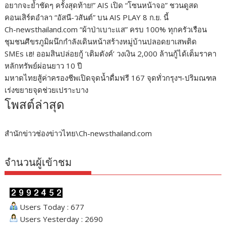
อยากจะย้ำชัดๆ ครั้งสุดท้าย!” AIS เปิด “โซนหน้าจอ” ชวนดูสด
คอนเสิร์ตอำลา “อัสนี-วสันต์” บน AIS PLAY 8 ก.ย. นี้
Ch-newsthailand.com “ผ้าป่าเบาะแส” ครบ 100% ทุกครัวเรือน
ชุมชนศีขรภูมิผนึกกำลังเดินหน้าสร้างหมู่บ้านปลอดยาเสพติด
SMEs เฮ! ออมสินปล่อยกู้ ‘เติมตังค์’ วงเงิน 2,000 ล้านกู้ได้เต็มราคา
หลักทรัพย์ผ่อนยาว 10 ปี
มหาดไทยสู้ค่าครองชีพเปิดจุดน้ำดื่มฟรี 167 จุดทั่วกรุงฯ-ปริมณฑล
เร่งขยายจุดช่วยเปราะบาง
โพสต์ล่าสุด
สำนักข่าวช่องข่าวไทย\Ch-newsthailand.com
จำนวนผู้เข้าชม
Users Today : 677
Users Yesterday : 2690