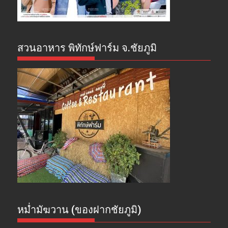
สวนอาหาร พิทักษ์ฟาร์ม จ.ชัยภูมิ
หม่ำมัฆวาน (ของฝากชัยภูมิ)