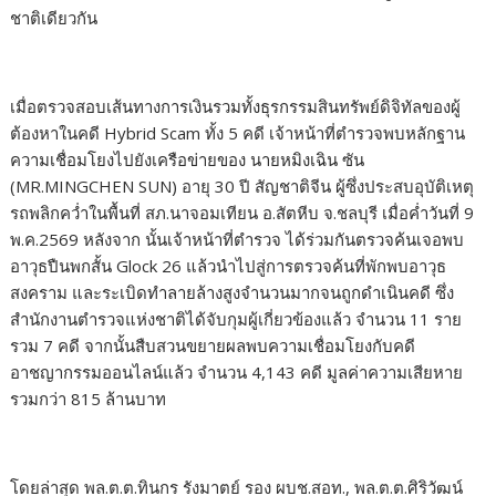
ชาติเดียวกัน
เมื่อตรวจสอบเส้นทางการเงินรวมทั้งธุรกรรมสินทรัพย์ดิจิทัลของผู้
ต้องหาในคดี Hybrid Scam ทั้ง 5 คดี เจ้าหน้าที่ตำรวจพบหลักฐาน
ความเชื่อมโยงไปยังเครือข่ายของ นายหมิงเฉิน ซัน
(MR.MINGCHEN SUN) อายุ 30 ปี สัญชาติจีน ผู้ซึ่งประสบอุบัติเหตุ
รถพลิกคว่ำในพื้นที่ สภ.นาจอมเทียน อ.สัตหีบ จ.ชลบุรี เมื่อค่ำวันที่ 9
พ.ค.2569 หลังจาก นั้นเจ้าหน้าที่ตำรวจ ได้ร่วมกันตรวจค้นเจอพบ
อาวุธปืนพกสั้น Glock 26 แล้วนำไปสู่การตรวจค้นที่พักพบอาวุธ
สงคราม และระเบิดทำลายล้างสูงจำนวนมากจนถูกดำเนินคดี ซึ่ง
สำนักงานตำรวจแห่งชาติได้จับกุมผู้เกี่ยวข้องแล้ว จำนวน 11 ราย
รวม 7 คดี จากนั้นสืบสวนขยายผลพบความเชื่อมโยงกับคดี
อาชญากรรมออนไลน์แล้ว จำนวน 4,143 คดี มูลค่าความเสียหาย
รวมกว่า 815 ล้านบาท
โดยล่าสุด พล.ต.ต.ทินกร รังมาตย์ รอง ผบช.สอท., พล.ต.ต.ศิริวัฒน์