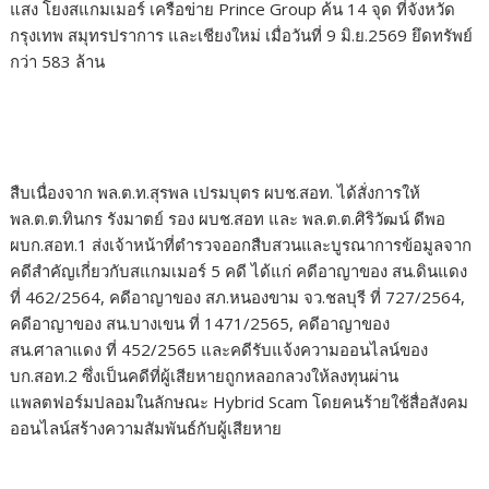
แสง โยงสแกมเมอร์ เครือข่าย Prince Group ค้น 14 จุด ที่จังหวัด
กรุงเทพ สมุทรปราการ และเชียงใหม่ เมื่อวันที่ 9 มิ.ย.2569 ยึดทรัพย์
กว่า 583 ล้าน
สืบเนื่องจาก พล.ต.ท.สุรพล เปรมบุตร ผบช.สอท. ได้สั่งการให้
พล.ต.ต.ทินกร รังมาตย์ รอง ผบช.สอท และ พล.ต.ต.ศิริวัฒน์ ดีพอ
ผบก.สอท.1 ส่งเจ้าหน้าที่ตำรวจออกสืบสวนและบูรณาการข้อมูลจาก
คดีสำคัญเกี่ยวกับสแกมเมอร์ 5 คดี ได้แก่ คดีอาญาของ สน.ดินแดง
ที่ 462/2564, คดีอาญาของ สภ.หนองขาม จว.ชลบุรี ที่ 727/2564,
คดีอาญาของ สน.บางเขน ที่ 1471/2565, คดีอาญาของ
สน.ศาลาแดง ที่ 452/2565 และคดีรับแจ้งความออนไลน์ของ
บก.สอท.2 ซึ่งเป็นคดีที่ผู้เสียหายถูกหลอกลวงให้ลงทุนผ่าน
แพลตฟอร์มปลอมในลักษณะ Hybrid Scam โดยคนร้ายใช้สื่อสังคม
ออนไลน์สร้างความสัมพันธ์กับผู้เสียหาย