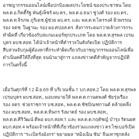
อาชญากรรมออนไลน์เพื่อปกป้องผลประโยชน์ ของประชาชน โดย
พล.ต.อ.กิตตี้รัฐ พันธุ์เพ็ชร์ ผบ.ตร., พล.ต.อ.ธนา ชูวงศ์ รอง ผบ.ตร.,
พล.ต.ท.จิรภพ ภูริเดช ผู้ช่วย ผบ.ตร. และ พล.ต.ท.ไตรรงค์ ผิวพรรณ
รอง จตช. ในฐานะ รอง ผอ.ศปอส.ตร. สั่งการระดมกวาดล้างการกระ
ทำผิดที่ เกี่ยวข้องกับสแกมเมอร์ทุกประเภท โดย พล.ต.ท.สุรพล เปรม
บุตร ผบช.สอท. ได้นำเจ้าหน้าที่ตำรวจในสังกัดเปิด ปฏิบัติการ
สืบสวนจับกุมผู้ต้องหาที่กระทำผิดเกี่ยวกับอาชญากรรมออนไลน์เพื่อ
ดำเนินคดีให้ถึงที่สุด จนนำมาสู่การ แถลงข่าวคดีสำคัญจากปฏิบัติ
การในครั้งนี้
เมื่อวันศุกร์ที่ 12 มิ.ย.69 ที่ บริเวณชั้น 1 บก.สอท.2 โดย พล.ต.ท.สุรพล
เปรมบุตร ผบช.สอท., มอบหมายให้ พล.ต.ต.กานตพงศ์ ชัยรุ่งเรือง
รอง จตร. ช่วยราชการ บช.สอท., พล.ต.ต.ชัชปัณฑกานต์ คล้ายคลึง
รอง ผบช.สอท., พล.ต.ต.ทินกร รังมาตย์ รอง ผบช.สอท.,
พล.ต.ต.ศิริวัฒน์ ดีพอ ผบก.สอท.1 และ พล.ต.ต.กฤตัชญ์ บำรุง รัตนยศ
ผบก.สอท.4 พร้อมเจ้าหน้าที่ที่เกี่ยวข้องร่วมแถลงข่าว ตร.ไซเบอร์เปิด
ปฏิบัติการ “ระเบิดรังมังกร” ขยายผล “หมิงเฉิน ซัน” จีนเทาซุกคลัง