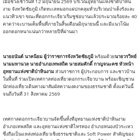
เมื่อช่วงเช้าวันที่ 12 มิถุนายน 2569 บริเวณอุทยานแห่งชาติป่าหิน
งาม จังหวัดชัยภูมิ เกิดทะเลหมอกแผ่ปกคลุมทั่วบริเวณป่าเต็งรังและ
แนวทิวเขา ขณะที่ดอกกระเจียวเริ่มชูช่อบานแล้วประมาณร้อยละ 40
คาดว่าจะบานเต็มพื้นที่ภายในสิ้นเดือนมิถุนายนนี้ และมีแนวโน้ม
ออกดอกหนาแน่นกว่าหลายปีที่ผ่านมา
นายอนันต์ นาคนิยม ผู้ว่าราชการจังหวัดชัยภูมิ
พร้อมด้วย
นายวรวิทย์
นามมหานวล นายอำเภอเทพสถิต นายสมศักดิ์ กาญจนะคช หัวหน้า
อุทยานแห่งชาติป่าหินงาม
ส่วนราชการ ผู้ประกอบการ และชาวบ้าน
ในพื้นที่ ร่วมเปิดเทศกาลท่องเที่ยวดอกกระเจียวบาน พร้อมเชิญชวน
นักท่องเที่ยวเดินทางมาสัมผัสความงดงามของธรรมชาติ ตั้งแต่วันนี้
จนถึงวันที่ 31 สิงหาคม 2569
เทศกาลดอกกระเจียวบานจัดขึ้นทั้งที่อุทยานแห่งชาติป่าหินงาม
อำเภอเทพสถิต และอุทยานแห่งชาติไทรทอง อำเภอหนองบัวระเหว
ซึ่งถือเป็นแหล่งท่องเที่ยวเชิงธรรมชาติและ Soft Power สำคัญของ