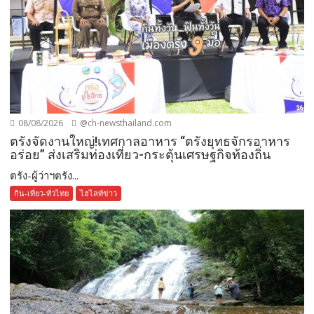
08/08/2026
@ch-newsthailand.com
ตรังจัดงานใหญ่!เทศกาลอาหาร “ตรังยุทธจักรอาหาร
อร่อย” ส่งเสริมท่องเที่ยว-กระตุ้นเศรษฐกิจท้องถิ่น
ตรัง-ผู้ว่าฯตรัง...
กิน-เที่ยว-ทั่วไทย
ไฮไลท์ข่าว