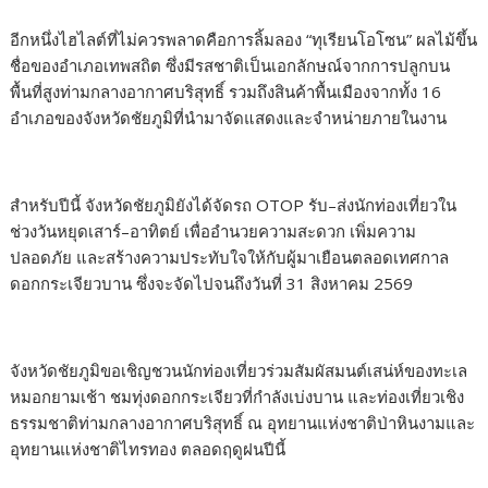
อีกหนึ่งไฮไลต์ที่ไม่ควรพลาดคือการลิ้มลอง “ทุเรียนโอโซน” ผลไม้ขึ้น
ชื่อของอำเภอเทพสถิต ซึ่งมีรสชาติเป็นเอกลักษณ์จากการปลูกบน
พื้นที่สูงท่ามกลางอากาศบริสุทธิ์ รวมถึงสินค้าพื้นเมืองจากทั้ง 16
อำเภอของจังหวัดชัยภูมิที่นำมาจัดแสดงและจำหน่ายภายในงาน
สำหรับปีนี้ จังหวัดชัยภูมิยังได้จัดรถ OTOP รับ–ส่งนักท่องเที่ยวใน
ช่วงวันหยุดเสาร์–อาทิตย์ เพื่ออำนวยความสะดวก เพิ่มความ
ปลอดภัย และสร้างความประทับใจให้กับผู้มาเยือนตลอดเทศกาล
ดอกกระเจียวบาน ซึ่งจะจัดไปจนถึงวันที่ 31 สิงหาคม 2569
จังหวัดชัยภูมิขอเชิญชวนนักท่องเที่ยวร่วมสัมผัสมนต์เสน่ห์ของทะเล
หมอกยามเช้า ชมทุ่งดอกกระเจียวที่กำลังเบ่งบาน และท่องเที่ยวเชิง
ธรรมชาติท่ามกลางอากาศบริสุทธิ์ ณ อุทยานแห่งชาติป่าหินงามและ
อุทยานแห่งชาติไทรทอง ตลอดฤดูฝนปีนี้