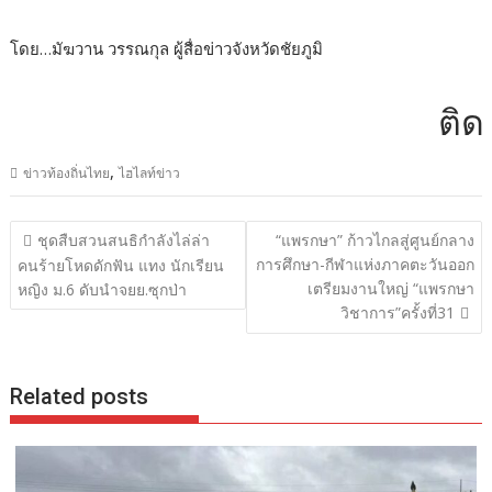
โดย…มัฆวาน วรรณกุล ผู้สื่อข่าวจังหวัดชัยภูมิ
ติดต่อ
,
ข่าวท้องถิ่นไทย
ไฮไลท์ข่าว
แนะแนว
ชุดสืบสวนสนธิกำลังไล่ล่า
“แพรกษา” ก้าวไกลสู่ศูนย์กลาง
เรื่อง
การศึกษา-กีฬาแห่งภาคตะวันออก
คนร้ายโหดดักฟัน แทง นักเรียน
เตรียมงานใหญ่ “แพรกษา
หญิง ม.6 ดับนำจยย.ซุกป่า
วิชาการ”ครั้งที่31
Related posts