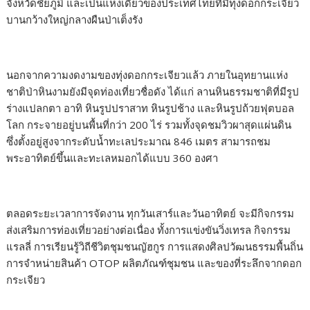
จังหวัดชัยภูมิ และเป็นแห่งเดียวของประเทศไทยที่มีทุ่งดอกกระเจียว
บานกว้างใหญ่กลางผืนป่าเต็งรัง
นอกจากความงดงามของทุ่งดอกกระเจียวแล้ว ภายในอุทยานแห่ง
ชาติป่าหินงามยังมีจุดท่องเที่ยวชื่อดัง ได้แก่ ลานหินธรรมชาติที่มีรูป
ร่างแปลกตา อาทิ หินรูปปราสาท หินรูปช้าง และหินรูปถ้วยฟุตบอล
โลก กระจายอยู่บนพื้นที่กว่า 200 ไร่ รวมทั้งจุดชมวิวผาสุดแผ่นดิน
ซึ่งตั้งอยู่สูงจากระดับน้ำทะเลประมาณ 846 เมตร สามารถชม
พระอาทิตย์ขึ้นและทะเลหมอกได้แบบ 360 องศา
ตลอดระยะเวลาการจัดงาน ทุกวันเสาร์และวันอาทิตย์ จะมีกิจกรรม
ส่งเสริมการท่องเที่ยวอย่างต่อเนื่อง ทั้งการแข่งขันวิ่งเทรล กิจกรรม
แรลลี่ การเรียนรู้วิถีชีวิตชุมชนญัฮกูร การแสดงศิลปวัฒนธรรมพื้นถิ่น
การจำหน่ายสินค้า OTOP ผลิตภัณฑ์ชุมชน และของที่ระลึกจากดอก
กระเจียว