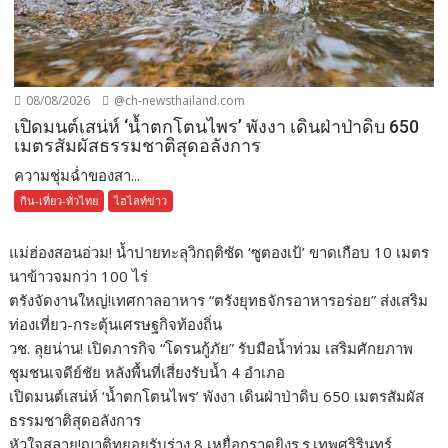
08/08/2026
@ch-newsthailand.com
เปิดมนต์เสน่ห์ ‘น้ำตกโตนไพร’ พังงา เดินฝ่าป่าดิบ 650
เมตรสัมผัสธรรมชาติสุดอลังการ
ความชุ่มฉ่ำของสา...
กิน-เที่ยว-ทั่วไทย
ไฮไลท์ข่าว
แม่ฮ่องสอนอ่วม! น้ำปายทะลุวิกฤติซัด ‘ซูตองเป้’ ขาดเกือบ 10 เมตร
นาข้าวจมกว่า 100 ไร่
ตรังจัดงานใหญ่!เทศกาลอาหาร “ตรังยุทธจักรอาหารอร่อย” ส่งเสริม
ท่องเที่ยว-กระตุ้นเศรษฐกิจท้องถิ่น
วช. ลุยน่าน! เปิดภารกิจ “โดรนกู้ภัย” รับมือน้ำท่วม เสริมศักยภาพ
ชุมชนเจดีย์ชัย หลังพื้นที่เสี่ยงรับน้ำ 4 อำเภอ
เปิดมนต์เสน่ห์ ‘น้ำตกโตนไพร’ พังงา เดินฝ่าป่าดิบ 650 เมตรสัมผัส
ธรรมชาติสุดอลังการ
หัวใจสลาย!ญาติทยอยรับร่าง 8 เหยื่อกราดยิงร.ร.เทพศริรินทร์