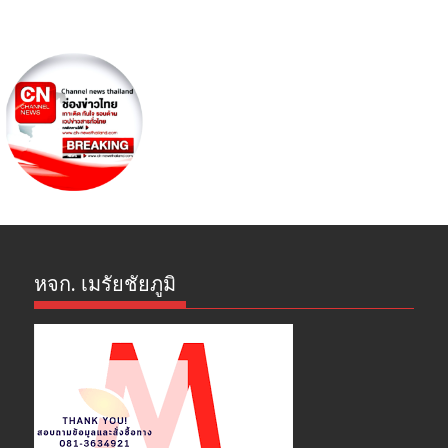
หจก. เมรัยชัยภูมิ