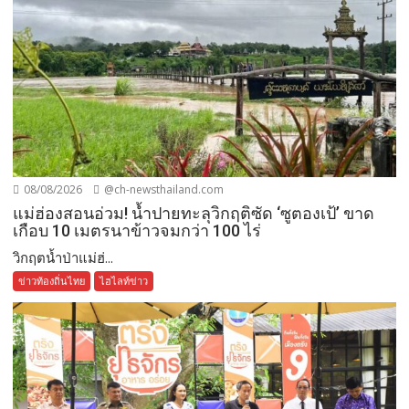
08/08/2026
@ch-newsthailand.com
แม่ฮ่องสอนอ่วม! น้ำปายทะลุวิกฤติซัด ‘ซูตองเป้’ ขาด
เกือบ 10 เมตรนาข้าวจมกว่า 100 ไร่
วิกฤตน้ำป่าแม่ฮ่...
ข่าวท้องถิ่นไทย
ไฮไลท์ข่าว