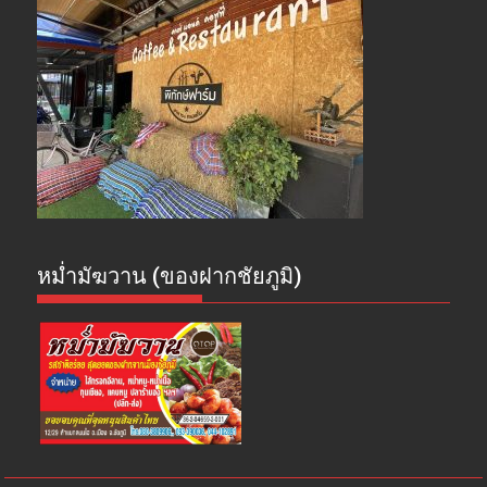
หม่ำมัฆวาน (ของฝากชัยภูมิ)