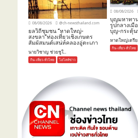
08/08/2026
บุญมหาทาน
08/08/2026
@ch-newsthailand.com
รูปกลางเมื
ยลวิถีชุมชน “หาดใหญ่-
บุญ-กระตุ้นท
สงขลา”ท่องเที่ยวเชิงเกษตร
หาดใหญ่เตรียม
สัมผัสมนต์เสน่ห์คลองอู่ตะเภา
กิน-เที่ยว-ทั่วไทย
นายวิชาญ ช่วยชูใ...
กิน-เที่ยว-ทั่วไทย
ไฮไลท์ข่าว