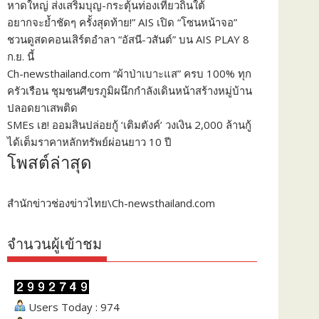
หาดใหญ่ ส่งเสริมบุญ-กระตุ้นท่องเที่ยวถิ่นใต้
อยากจะย้ำชัดๆ ครั้งสุดท้าย!” AIS เปิด “โซนหน้าจอ”
ชวนดูสดคอนเสิร์ตอำลา “อัสนี-วสันต์” บน AIS PLAY 8
ก.ย. นี้
Ch-newsthailand.com “ผ้าป่าเบาะแส” ครบ 100% ทุก
ครัวเรือน ชุมชนศีขรภูมิผนึกกำลังเดินหน้าสร้างหมู่บ้าน
ปลอดยาเสพติด
SMEs เฮ! ออมสินปล่อยกู้ ‘เติมตังค์’ วงเงิน 2,000 ล้านกู้
ได้เต็มราคาหลักทรัพย์ผ่อนยาว 10 ปี
โพสต์ล่าสุด
สำนักข่าวช่องข่าวไทย\Ch-newsthailand.com
จำนวนผู้เข้าชม
Users Today : 974