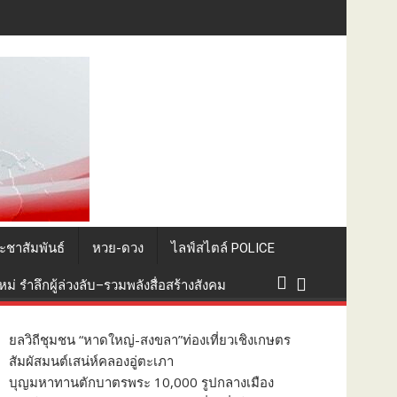
ที่ยวถิ่นใต้
ะชาสัมพันธ์
หวย-ดวง
ไลฟ์สไตล์ POLICE
่ รำลึกผู้ล่วงลับ–รวมพลังสื่อสร้างสังคม
ยลวิถีชุมชน “หาดใหญ่-สงขลา”ท่องเที่ยวเชิงเกษตร
สัมผัสมนต์เสน่ห์คลองอู่ตะเภา
บุญมหาทานตักบาตรพระ 10,000 รูปกลางเมือง