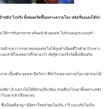
ป้าขยัน”ไปจริง ทั้งหมดเกิดขึ้นเพราะความโลภ หลังเรื่องแดงได้นำ
เดชและให้การรับสารภาพ พร้อมนำตัวลุงเดช ไปทำแผนประกอบคำ
่วนป้าแหวว ภรรยาของลุงเดช ไม่ได้ถูกดำเนินคดีไปด้วย ป้าแหวว
อน และสามีไม่เคยมาปรึกษาอะไร เพิ่งรู้ความจริงวันนี้เหมือนกัน
พ เบื้องต้น ลุงเดช เปิดใจว่า ที่ทำไปเพราะความโลภ อยากจะได้
ดียว ป้าแหววไม่ได้มีส่วนเกี่ยวข้อง ส่วนที่เอาไปเผาทิ้งเพราะหลัง
เอาไปเผาแล้วเรื่องจะจบ
ซึ่งเป็นคดีอาญา มีอัตราโทษจำคุกไม่เกิน 3 ปี และปรับไม่เกิน