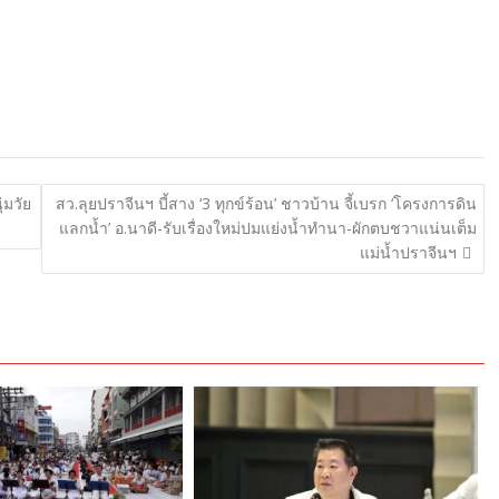
่มวัย
สว.ลุยปราจีนฯ บี้สาง ‘3 ทุกข์ร้อน’ ชาวบ้าน จี้เบรก ‘โครงการดิน
แลกน้ำ’ อ.นาดี-รับเรื่องใหม่ปมแย่งน้ำทำนา-ผักตบชวาแน่นเต็ม
แม่น้ำปราจีนฯ