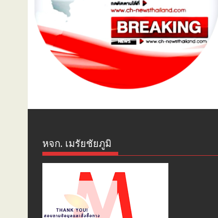
หจก. เมรัยชัยภูมิ