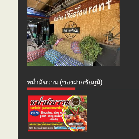
หม่ำมัฆวาน (ของฝากชัยภูมิ)