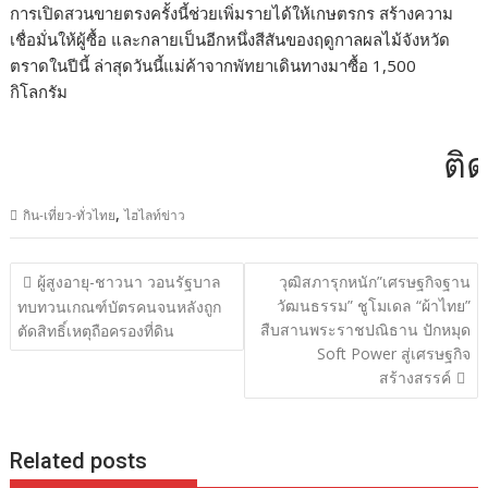
การเปิดสวนขายตรงครั้งนี้ช่วยเพิ่มรายได้ให้เกษตรกร สร้างความ
เชื่อมั่นให้ผู้ซื้อ และกลายเป็นอีกหนึ่งสีสันของฤดูกาลผลไม้จังหวัด
ตราดในปีนี้ ล่าสุดวันนี้แม่ค้าจากพัทยาเดินทางมาซื้อ 1,500
กิโลกรัม
ติดต่
,
กิน-เที่ยว-ทั่วไทย
ไฮไลท์ข่าว
แนะแนว
ผู้สูงอายุ-ชาวนา วอนรัฐบาล
วุฒิสภารุกหนัก”เศรษฐกิจฐาน
เรื่อง
วัฒนธรรม” ชูโมเดล “ผ้าไทย”
ทบทวนเกณฑ์บัตรคนจนหลังถูก
สืบสานพระราชปณิธาน ปักหมุด
ตัดสิทธิ์เหตุถือครองที่ดิน
Soft Power สู่เศรษฐกิจ
สร้างสรรค์
Related posts