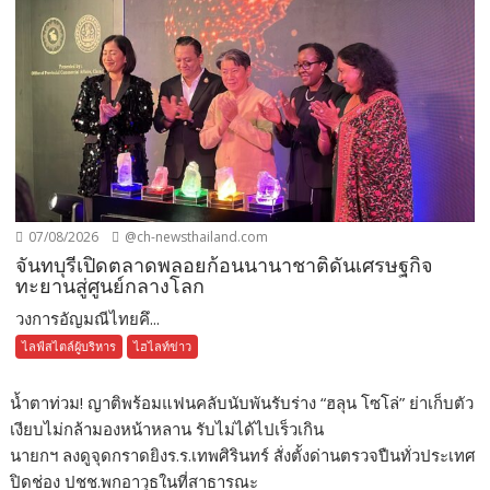
07/08/2026
@ch-newsthailand.com
จันทบุรีเปิดตลาดพลอยก้อนนานาชาติดันเศรษฐกิจ
ทะยานสู่ศูนย์กลางโลก
วงการอัญมณีไทยคึ...
ไลฟ์สไตล์ผู้บริหาร
ไฮไลท์ข่าว
น้ำตาท่วม! ญาติพร้อมแฟนคลับนับพันรับร่าง “ฮลุน โซโล่” ย่าเก็บตัว
เงียบไม่กล้ามองหน้าหลาน รับไม่ได้ไปเร็วเกิน
นายกฯ ลงดูจุดกราดยิงร.ร.เทพศิรินทร์ สั่งตั้งด่านตรวจปืนทั่วประเทศ
ปิดช่อง ปชช.พกอาวุธในที่สาธารณะ