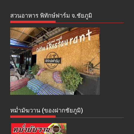
สวนอาหาร พิทักษ์ฟาร์ม จ.ชัยภูมิ
หม่ำมัฆวาน (ของฝากชัยภูมิ)