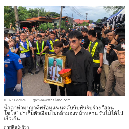
07/08/2026
@ch-newsthailand.com
น้ำตาท่วม! ญาติพร้อมแฟนคลับนับพันรับร่าง “ฮลุน
โซโล่” ย่าเก็บตัวเงียบไม่กล้ามองหน้าหลาน รับไม่ได้ไป
เร็วเกิน
กาฬสินธุ์-ผู้ว่า...