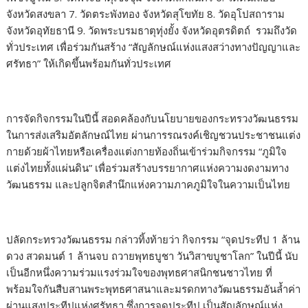
จังหวัดสงขลา 7. วัดตระพังทอง จังหวัดสุโขทัย 8. วัดอุโปสถาราม
จังหวัดอุทัยธานี 9. วัดพระบรมธาตุทุ่งยั้ง จังหวัดอุตรดิตถ์ รวมถึงวัด
ทั่วประเทศ เพื่อร่วมกันสร้าง “สัญลักษณ์แห่งแสงสว่างทางปัญญาและ
ศรัทธา” ให้เกิดขึ้นพร้อมกันทั่วประเทศ
การจัดกิจกรรมในปีนี้ สอดคล้องกับนโยบายของกระทรวงวัฒนธรรม
ในการส่งเสริมอัตลักษณ์ไทย ผ่านการรณรงค์เชิญชวนประชาชนแต่ง
กายด้วยผ้าไทยหรือเครื่องแต่งกายท้องถิ่นเข้าร่วมกิจกรรม “ภูมิใจ
แต่งไทยทั้งแผ่นดิน” เพื่อร่วมสร้างบรรยากาศแห่งความงดงามทาง
วัฒนธรรม และปลูกจิตสำนึกแห่งความภาคภูมิใจในความเป็นไทย
ปลัดกระทรวงวัฒนธรรม กล่าวทิ้งท้ายว่า กิจกรรม “จุดประทีป 1 ล้าน
ดวง สวดมนต์ 1 ล้านจบ ถวายพุทธบูชา วันวิสาขบูชาโลก” ในปีนี้ นับ
เป็นอีกหนึ่งความร่วมแรงร่วมใจของพุทธศาสนิกชนชาวไทย ที่
พร้อมใจกันสืบสานพระพุทธศาสนาและมรดกทางวัฒนธรรมอันล้ำค่า
ผ่านแสงประทีปแห่งศรัทธา ซึ่งการจุดประทีป เป็นสัญลักษณ์แห่ง