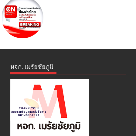
หจก. เมรัยชัยภูมิ