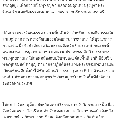
สรภัญญะ เพื่อถวายเป็นพุทธบูชา ตลอดจนจุดเทียนรุ่งบูชาพระ
รัตนตรัย และฟังธรรมเทศนาฉลองพระราชศรัทธาตลอดราตรี
ปลัดกระทรวงวัฒนธรรม กล่าวเพิ่มเติมว่า สำหรับการจัดกิจกรรมใน
ส่วนภูมิภาค กระทรวงวัฒนธรรมโดยกรมการศาสนา ได้บูรณาการ
ความร่วมมือกับสำนักงานวัฒนธรรมจังหวัดทั่วประเทศ คณะสงฆ์
หน่วยงานภาครัฐ ภาคเอกชน และภาคประชาชน จัดกิจกรรมทาง
พระพุทธศาสนาให้สอดคล้องกับบริบทของแต่ละพื้นที่ อาทิ พิธีเจริญ
พระพุทธมนต์ ทำบุญ ตักบาตร ปฏิบัติธรรม ฟังพระธรรมเทศนา และ
เวียนเทียน อีกทั้งยังได้ขับเคลื่อนกิจกรรม “จุดประทีป 1 ล้านดวง สวด
มนต์ 1 ล้านจบ ถวายพุทธบูชา วันวิสาขบูชาโลก” ในพื้นที่สำคัญ 9
จังหวัดทั่วประเทศ
ได้แก่ 1. วัดธาตุน้อย จังหวัดนครศรีธรรมราช 2. วัดพระบาทมิ่งเมือง
จังหวัดแพร่ 3. วัดศรีโคมคำ จังหวัดพะเยา 4. วัดผาซ่อนแก้ว จังหวัด
เพชรบูรณ์ 5. วัดพระธาตุเชิงชุม จังหวัดสกลนคร 6. วัดต้นเลียบ