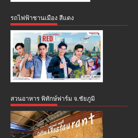
รถไฟฟ้าชานเมือง สีแดง
สวนอาหาร พิทักษ์ฟาร์ม จ.ชัยภูมิ