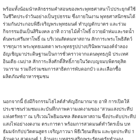
พร้อมทั้งน้อมนำหลักธรรมคำสอนของพระพุทธศาสนาไปประยุกต์ใช้
ในชีวิตประจำวันอย่างเป็นรูปธรรม ซึ่งภายในงาน พุทธศาสนิกชนได้
ร่วมกันประกอบพิธีเจริญพระพุทธมนต์ ทำบุญตักบาตร และร่วม
กิจกรรมอันเป็นสิริมงคล อาทิ ถวายไม้ค้ำโพธิ์ ถวายผ้าห่มและรดน้ำ
ต้นพระศรีมหาโพธิ์ ณ บริเวณสัตตมหาสถาน สักการะพระโพธิสัตว์
ราชกุมาร พระพุทธเมตตา พระพุทธรูปปางปรินิพพานองค์จำลอง
อัญเชิญมาประดิษฐานเป็นการชั่วคราวจากแดนพุทธภูมิ ประเทศ
อินเดีย-เนปาล สักการะสิ่งศักดิ์สิทธิ์ภายในวัดเบญจมบพิตรดุสิต
วนาราม รวมถึงร่วมชมการสาธิตการพับดอกบัว และเลือกซื้อ
ผลิตภัณฑ์อาหารชุมชน
นอกจากนี้ ยังมีกิจกรรมไฮไลต์สำคัญอีกมากมาย อาทิ การเปิดให้
ประชาชนร่วมชมและบันทึกภาพความงดงามของ “สวนแสงประทีป
แห่งศรัทธา” ณ บริเวณโพธิมณฑล สัตตมหาสถาน ซึ่งประดับประทีป
แสงไฟอย่างงดงาม ตระการตา พร้อมการสวดมนต์ทำวัตรเย็น บท
ธัมมจักกัปปวัตตนสูตร เจริญภาวนา พิธีเวียนเทียน และจุดประทีป 1
ล้านดวง สวดมนต์ 1 ล้านจบ บทสรรเสริญพระรัตนตรัยทำนอง