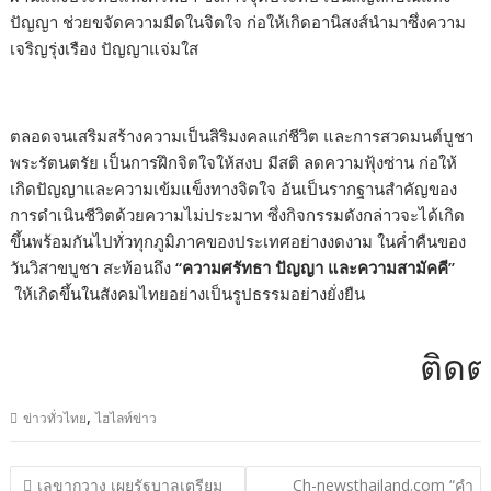
ปัญญา ช่วยขจัดความมืดในจิตใจ ก่อให้เกิดอานิสงส์นำมาซึ่งความ
เจริญรุ่งเรือง ปัญญาแจ่มใส
ตลอดจนเสริมสร้างความเป็นสิริมงคลแก่ชีวิต และการสวดมนต์บูชา
พระรัตนตรัย เป็นการฝึกจิตใจให้สงบ มีสติ ลดความฟุ้งซ่าน ก่อให้
เกิดปัญญาและความเข้มแข็งทางจิตใจ อันเป็นรากฐานสำคัญของ
การดำเนินชีวิตด้วยความไม่ประมาท ซึ่งกิจกรรมดังกล่าวจะได้เกิด
ขึ้นพร้อมกันไปทั่วทุกภูมิภาคของประเทศอย่างงดงาม ในค่ำคืนของ
วันวิสาขบูชา สะท้อนถึง
“ความศรัทธา ปัญญา และความสามัคคี”
ให้เกิดขึ้นในสังคมไทยอย่างเป็นรูปธรรมอย่างยั่งยืน
ติดต่อโ
,
ข่าวทั่วไทย
ไฮไลท์ข่าว
แนะแนว
เลขากวาง เผยรัฐบาลเตรียม
Ch-newsthailand.com “คำ