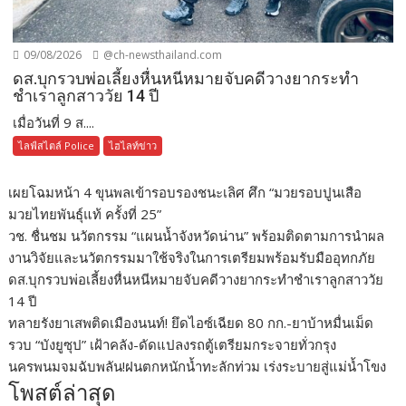
09/08/2026
@ch-newsthailand.com
ดส.บุกรวบพ่อเลี้ยงหื่นหนีหมายจับคดีวางยากระทำ
ชำเราลูกสาววัย 14 ปี
เมื่อวันที่ 9 ส....
ไลฟ์สไตล์ Police
ไฮไลท์ข่าว
เผยโฉมหน้า 4 ขุนพลเข้ารอบรองชนะเลิศ ศึก “มวยรอบปูนเสือ
มวยไทยพันธุ์แท้ ครั้งที่ 25”
วช. ชื่นชม นวัตกรรม “แผนน้ำจังหวัดน่าน” พร้อมติดตามการนำผล
งานวิจัยและนวัตกรรมมาใช้จริงในการเตรียมพร้อมรับมืออุทกภัย
ดส.บุกรวบพ่อเลี้ยงหื่นหนีหมายจับคดีวางยากระทำชำเราลูกสาววัย
14 ปี
ทลายรังยาเสพติดเมืองนนท์! ยึดไอซ์เฉียด 80 กก.-ยาบ้าหมื่นเม็ด
รวบ “บังยูซุป” เฝ้าคลัง-ดัดแปลงรถตู้เตรียมกระจายทั่วกรุง
นครพนมจมฉับพลัน!ฝนตกหนักน้ำทะลักท่วม เร่งระบายสู่แม่น้ำโขง
โพสต์ล่าสุด