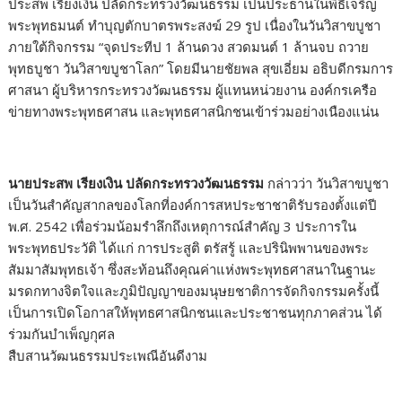
ประสพ เรียงเงิน ปลัดกระทรวงวัฒนธรรม เป็นประธานในพิธีเจริญ
พระพุทธมนต์ ทำบุญตักบาตรพระสงฆ์ 29 รูป เนื่องในวันวิสาขบูชา
ภายใต้กิจกรรม “จุดประทีป 1 ล้านดวง สวดมนต์ 1 ล้านจบ ถวาย
พุทธบูชา วันวิสาขบูชาโลก” โดยมีนายชัยพล สุขเอี่ยม อธิบดีกรมการ
ศาสนา ผู้บริหารกระทรวงวัฒนธรรม ผู้แทนหน่วยงาน องค์กรเครือ
ข่ายทางพระพุทธศาสน และพุทธศาสนิกชนเข้าร่วมอย่างเนืองแน่น
นายประสพ เรียงเงิน ปลัดกระทรวงวัฒนธรรม
กล่าวว่า วันวิสาขบูชา
เป็นวันสำคัญสากลของโลกที่องค์การสหประชาชาติรับรองตั้งแต่ปี
พ.ศ. 2542 เพื่อร่วมน้อมรำลึกถึงเหตุการณ์สำคัญ 3 ประการใน
พระพุทธประวัติ ได้แก่ การประสูติ ตรัสรู้ และปรินิพพานของพระ
สัมมาสัมพุทธเจ้า ซึ่งสะท้อนถึงคุณค่าแห่งพระพุทธศาสนาในฐานะ
มรดกทางจิตใจและภูมิปัญญาของมนุษยชาติการจัดกิจกรรมครั้งนี้
เป็นการเปิดโอกาสให้พุทธศาสนิกชนและประชาชนทุกภาคส่วน ได้
ร่วมกันบำเพ็ญกุศล
สืบสานวัฒนธรรมประเพณีอันดีงาม