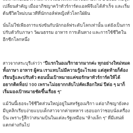
เปลี่ยนสำคัญ เมื่ออาภิชญาคว้าทัวร์การ์ดแอลพีจีเอได้สำเร็จ และเริ่ม
ต้นชีวิตใหม่บนเวทีที่นักกอล์ฟหญิงทั่วโลกใฝ่ฝัน
นั่นไม่ใช่เพียงการแข่งขันกับนักกอล์ฟระดับโลกเท่านั้น แต่ยังเป็นการ
ปรับตัวกับภาษา วัฒนธรรม อาหาร การเดินทาง และการใช้ชีวิตใน
อีกซีกโลกหนึ่ง
สาวจากสระบุรีเล่าว่า
“ปีแรกในอเมริกายากมากค่ะ ทุกอย่างใหม่หมด
ทั้งภาษา อาหาร ผู้คน เราแทบไม่มีความรู้อะไรเลย แต่สุดท้ายก็ต้อง
เรียนรู้และปรับตัว ตอนนั้นเป้าหมายแค่ขอรักษาทัวร์การ์ดให้ได้
อยากติดท็อป 100 เพราะไม่อยากกลับไปคัดเลือกใหม่ ปีต่อ ๆ มาก็
เริ่มมองเป้าหมายชัดขึ้นเรื่อย ๆ”
แม้วันนี้เธอจะใช้ชีวิตส่วนใหญ่อยู่ในสหรัฐอเมริกา แต่อาภิชญายังคง
มีบุคลิกเรียบง่ายแบบเด็กสาวจากค่ายทหาร เธอบอกว่าชอบนั่งเครื่อง
บิน เพราะรู้สึกว่าสนามบินในแต่ละรัฐเหมือน “ห้างเล็ก ๆ” ที่มีเสน่ห์
แตกต่างกันไป