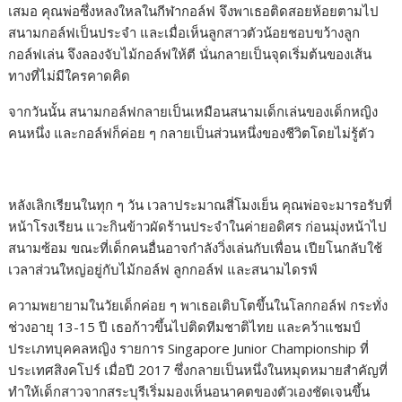
เสมอ คุณพ่อซึ่งหลงใหลในกีฬากอล์ฟ จึงพาเธอติดสอยห้อยตามไป
สนามกอล์ฟเป็นประจำ และเมื่อเห็นลูกสาวตัวน้อยชอบขว้างลูก
กอล์ฟเล่น จึงลองจับไม้กอล์ฟให้ตี นั่นกลายเป็นจุดเริ่มต้นของเส้น
ทางที่ไม่มีใครคาดคิด
จากวันนั้น สนามกอล์ฟกลายเป็นเหมือนสนามเด็กเล่นของเด็กหญิง
คนหนึ่ง และกอล์ฟก็ค่อย ๆ กลายเป็นส่วนหนึ่งของชีวิตโดยไม่รู้ตัว
หลังเลิกเรียนในทุก ๆ วัน เวลาประมาณสี่โมงเย็น คุณพ่อจะมารอรับที่
หน้าโรงเรียน แวะกินข้าวผัดร้านประจำในค่ายอดิศร ก่อนมุ่งหน้าไป
สนามซ้อม ขณะที่เด็กคนอื่นอาจกำลังวิ่งเล่นกับเพื่อน เปียโนกลับใช้
เวลาส่วนใหญ่อยู่กับไม้กอล์ฟ ลูกกอล์ฟ และสนามไดรฟ์
ความพยายามในวัยเด็กค่อย ๆ พาเธอเติบโตขึ้นในโลกกอล์ฟ กระทั่ง
ช่วงอายุ 13-15 ปี เธอก้าวขึ้นไปติดทีมชาติไทย และคว้าแชมป์
ประเภทบุคคลหญิง รายการ Singapore Junior Championship ที่
ประเทศสิงคโปร์ เมื่อปี 2017 ซึ่งกลายเป็นหนึ่งในหมุดหมายสำคัญที่
ทำให้เด็กสาวจากสระบุรีเริ่มมองเห็นอนาคตของตัวเองชัดเจนขึ้น