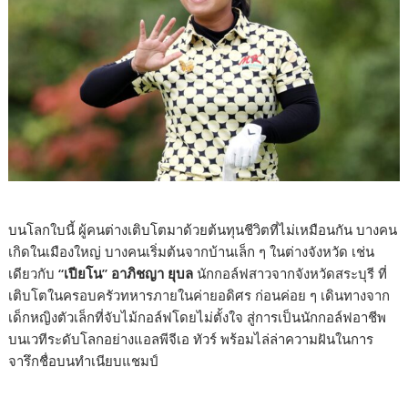
บนโลกใบนี้ ผู้คนต่างเติบโตมาด้วยต้นทุนชีวิตที่ไม่เหมือนกัน บางคน
เกิดในเมืองใหญ่ บางคนเริ่มต้นจากบ้านเล็ก ๆ ในต่างจังหวัด เช่น
เดียวกับ
“เปียโน” อาภิชญา ยุบล
นักกอล์ฟสาวจากจังหวัดสระบุรี ที่
เติบโตในครอบครัวทหารภายในค่ายอดิศร ก่อนค่อย ๆ เดินทางจาก
เด็กหญิงตัวเล็กที่จับไม้กอล์ฟโดยไม่ตั้งใจ สู่การเป็นนักกอล์ฟอาชีพ
บนเวทีระดับโลกอย่างแอลพีจีเอ ทัวร์ พร้อมไล่ล่าความฝันในการ
จารึกชื่อบนทำเนียบแชมป์