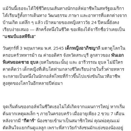
แม้วันนี้เธอจะได้ใช้ชีวิตบนเส้นทางนักกอล์ฟอาชีพในสหรัฐอเมริกา
ได้เรียนรู้ทั้งการเดินทาง วัฒนธรรม ภาษา และอาหารที่แตกต่างจาก
บ้านเกิด แต่ลึก ๆ แล้ว เป้าหมายของหญิงสาววัย 24 ปีคนนี้ยังคง
เรียบง่ายเสมอ — สักครั้งหนึ่งในชีวิต ขอเพียงได้จารึกชื่อว่าเคยเป็น
“แชมป์แอลพีจีเอ”
วันศุกร์ที่ 3 พฤษภาคม พ.ศ. 2545
เด็กหญิงอาภิชญา
ลื มตาดูโลกใน
ครอบครัวทหารม้า ณ ค่ายอดิศร จังหวัดสระบุรี ลูกสาวของ
พันเอก
พิเศษยอดชาย ยุบล
(ยศในขณะนั้น) และ อารีวรรณ ยุบล ไม่มีใคร
คาดคิดว่า เด็กหญิงที่เติบโตท่ามกลางชีวิตเรียบง่ายในรั้วค่ายทหาร
จะกลายเป็นหนึ่งในนักกอล์ฟไทยที่ก้าวขึ้นไปแข่งขันในเวทีอาชีพ
สูงสุดของโลกในอีกหลายปีต่อมา
จุดเริ่มต้นของกอล์ฟในชีวิตเธอไม่ได้เกิดจากแผนการใหญ่ หากเริ่ม
ต้นจากเหตุผลเล็ก ๆ ภายในครอบครัว เมื่ออายุเพียง 2 ขวบ 7 เดือน
หลังจากมี
“กีตาร์”
น้องชายเข้ามาเป็นสมาชิกใหม่ คุณพ่อคุณแม่
ตัดสินใจแยกกันดูแลลูก เพราะพี่สาววัยกำลังซนมักแย่งของน้องอยู่