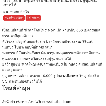
บวร” สืบสานคุณธรรม ต่อยอดทุนวัฒนธรรมสู่ชุมชน
ภาคใต้
ศน. ร่วมกับสำนัก...
กิน-เที่ยว-ทั่วไทย
ไฮไลท์ข่าว
เปิดมนต์เสน่ห์ ‘น้ำตกโตนไพร’ พังงา เดินฝ่าป่าดิบ 650 เมตรสัมผัส
ธรรมชาติสุดอลังการ
หัวใจสลาย!ญาติทยอยรับร่าง 8 เหยื่อกราดยิงร.ร.เทพศริรินทร์
นนทบุรี ไปประกอบพิธีทางศาสนา
“มหกรรมสีสันแห่งศรัทธา พัฒนาชุมชนคุณธรรมพลังบวร” สืบสาน
คุณธรรม ต่อยอดทุนวัฒนธรรมสู่ชุมชนภาคใต้
ยลวิถีชุมชน “หาดใหญ่-สงขลา”ท่องเที่ยวเชิงเกษตร สัมผัสมนต์เสน่ห์
คลองอู่ตะเภา
บุญมหาทานตักบาตรพระ 10,000 รูปกลางเมืองหาดใหญ่ ส่งเสริม
บุญ-กระตุ้นท่องเที่ยวถิ่นใต้
โพสต์ล่าสุด
สำนักข่าวช่องข่าวไทย\Ch-newsthailand.com