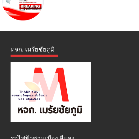
หจก. เมรัยชัยภูมิ
รถไฟฟ้าชานเมือง สีแดง