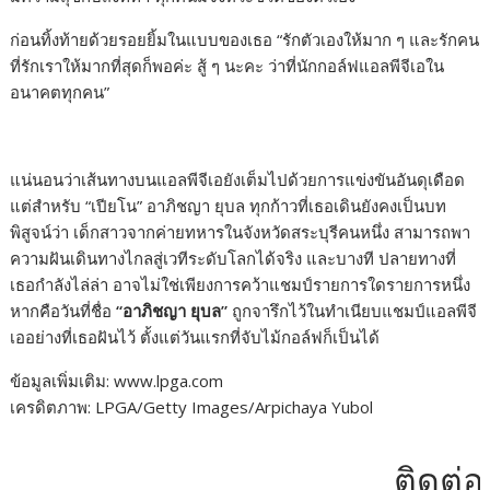
ก่อนทิ้งท้ายด้วยรอยยิ้มในแบบของเธอ “รักตัวเองให้มาก ๆ และรักคน
ที่รักเราให้มากที่สุดก็พอค่ะ สู้ ๆ นะคะ ว่าที่นักกอล์ฟแอลพีจีเอใน
อนาคตทุกคน”
แน่นอนว่าเส้นทางบนแอลพีจีเอยังเต็มไปด้วยการแข่งขันอันดุเดือด
แต่สำหรับ “เปียโน” อาภิชญา ยุบล ทุกก้าวที่เธอเดินยังคงเป็นบท
พิสูจน์ว่า เด็กสาวจากค่ายทหารในจังหวัดสระบุรีคนหนึ่ง สามารถพา
ความฝันเดินทางไกลสู่เวทีระดับโลกได้จริง และบางที ปลายทางที่
เธอกำลังไล่ล่า อาจไม่ใช่เพียงการคว้าแชมป์รายการใดรายการหนึ่ง
หากคือวันที่ชื่อ
“อาภิชญา ยุบล”
ถูกจารึกไว้ในทำเนียบแชมป์แอลพีจี
เออย่างที่เธอฝันไว้ ตั้งแต่วันแรกที่จับไม้กอล์ฟก็เป็นได้
ข้อมูลเพิ่มเติม: www.lpga.com
เครดิตภาพ: LPGA/Getty Images/Arpichaya Yubol
ติดต่อโฆษ