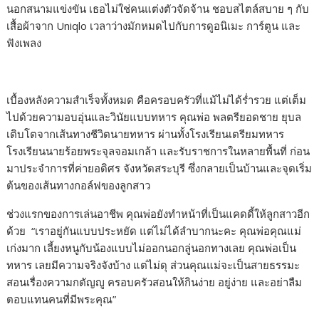
นอกสนามแข่งขัน เธอไม่ใช่คนแต่งตัวจัดจ้าน ชอบสไตล์สบาย ๆ กับ
เสื้อผ้าจาก Uniqlo เวลาว่างมักหมดไปกับการดูอนิเมะ การ์ตูน และ
ฟังเพลง
เบื้องหลังความสำเร็จทั้งหมด คือครอบครัวที่แม้ไม่ได้ร่ำรวย แต่เต็ม
ไปด้วยความอบอุ่นและวินัยแบบทหาร คุณพ่อ พลตรียอดชาย ยุบล
เติบโตจากเส้นทางชีวิตนายทหาร ผ่านทั้งโรงเรียนเตรียมทหาร
โรงเรียนนายร้อยพระจุลจอมเกล้า และรับราชการในหลายพื้นที่ ก่อน
มาประจำการที่ค่ายอดิศร จังหวัดสระบุรี ซึ่งกลายเป็นบ้านและจุดเริ่ม
ต้นของเส้นทางกอล์ฟของลูกสาว
ช่วงแรกของการเล่นอาชีพ คุณพ่อยังทำหน้าที่เป็นแคดดี้ให้ลูกสาวอีก
ด้วย “เราอยู่กันแบบประหยัด แต่ไม่ได้ลำบากนะคะ คุณพ่อคุณแม่
เก่งมาก เลี้ยงหนูกับน้องแบบไม่ออกนอกลู่นอกทางเลย คุณพ่อเป็น
ทหาร เลยมีความจริงจังบ้าง แต่ไม่ดุ ส่วนคุณแม่จะเป็นสายธรรมะ
สอนเรื่องความกตัญญู ครอบครัวสอนให้กินง่าย อยู่ง่าย และอย่าลืม
ตอบแทนคนที่มีพระคุณ”