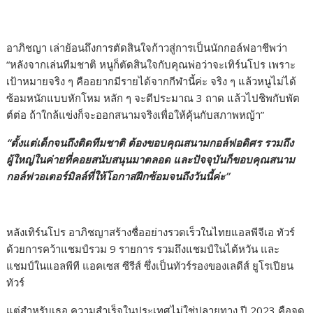
อาภิชญา เล่าย้อนถึงการตัดสินใจก้าวสู่การเป็นนักกอล์ฟอาชีพว่า
“หลังจากเล่นทีมชาติ หนูก็ตัดสินใจกับคุณพ่อว่าจะเทิร์นโปร เพราะ
เป้าหมายจริง ๆ คืออยากมีรายได้จากกีฬานี้ค่ะ จริง ๆ แล้วหนูไม่ได้
ซ้อมหนักแบบหักโหม หลัก ๆ จะตีประมาณ 3 ถาด แล้วไปชิพกับพัต
ต์ต่อ ถ้าใกล้แข่งก็จะออกสนามจริงเพื่อให้คุ้นกับสภาพหญ้า”
“ตั้งแต่เด็กจนถึงติดทีมชาติ ต้องขอบคุณสนามกอล์ฟอดิศร รวมถึง
ผู้ใหญ่ในค่ายที่คอยสนับสนุนมาตลอด และปัจจุบันก็ขอบคุณสนาม
กอล์ฟวอเตอร์มิลล์ที่ให้โอกาสฝึกซ้อมจนถึงวันนี้ค่ะ”
หลังเทิร์นโปร อาภิชญาสร้างชื่ออย่างรวดเร็วในไทยแอลพีจีเอ ทัวร์
ด้วยการคว้าแชมป์รวม 9 รายการ รวมถึงแชมป์ในไต้หวัน และ
แชมป์ในแอลพีที แอคเซส ซีรีส์ ซึ่งเป็นทัวร์รองของเลดีส์ ยูโรเปียน
ทัวร์
แต่สำหรับเธอ ความสำเร็จในประเทศไม่ใช่ปลายทาง ปี 2023 คือจุด