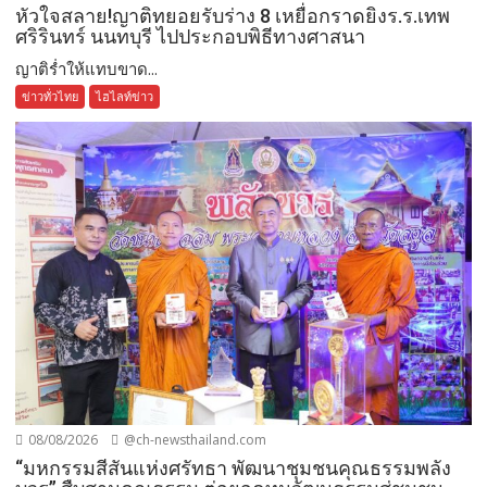
หัวใจสลาย!ญาติทยอยรับร่าง 8 เหยื่อกราดยิงร.ร.เทพ
ศริรินทร์ นนทบุรี ไปประกอบพิธีทางศาสนา
ญาติร่ำให้แทบขาด...
ข่าวทั่วไทย
ไฮไลท์ข่าว
08/08/2026
@ch-newsthailand.com
“มหกรรมสีสันแห่งศรัทธา พัฒนาชุมชนคุณธรรมพลัง