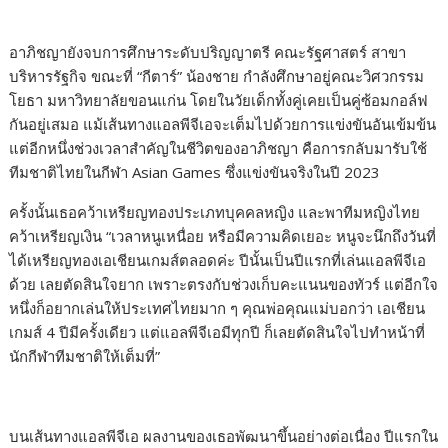
อาภิชญายังจบการศึกษาระดับปริญญาตรี คณะรัฐศาสตร์ สาขา
บริหารรัฐกิจ ขณะที่ “กีตาร์” น้องชาย กำลังศึกษาอยู่คณะวิศวกรรม
โยธา มหาวิทยาลัยขอนแก่น โดยในวัยเด็กทั้งคู่เคยเป็นคู่ซ้อมกอล์ฟ
กันอยู่เสมอ แม้เส้นทางแอลพีจีเอจะเต็มไปด้วยการแข่งขันอันเข้มข้น
แต่อีกหนึ่งช่วงเวลาสำคัญในชีวิตของอาภิชญา คือการกลับมารับใช้
ทีมชาติไทยในกีฬา Asian Games ซึ่งแข่งขันจริงในปี 2023
ครั้งนั้นเธอคว้าเหรียญทองประเภทบุคคลหญิง และพาทีมหญิงไทย
คว้าเหรียญเงิน “เวลาหนูเหนื่อย หรือมีความคิดเยอะ หนูจะนึกถึงวันที่
ได้เหรียญทองเอเชียนเกมส์ตลอดค่ะ ปีนั้นเป็นปีแรกที่เล่นแอลพีจีเอ
ด้วย เลยตัดสินใจยาก เพราะตรงกับช่วงเก็บคะแนนของทัวร์ แต่อีกใจ
หนึ่งก็อยากเล่นให้ประเทศไทยมาก ๆ คุณพ่อคุณแม่บอกว่า เอเชียน
เกมส์ 4 ปีมีครั้งเดียว แต่แอลพีจีเอมีทุกปี ก็เลยตัดสินใจไปทำหน้าที่
นักกีฬาทีมชาติให้เต็มที่”
บนเส้นทางแอลพีจีเอ ผลงานของเธอพัฒนาขึ้นอย่างต่อเนื่อง ปีแรกใน