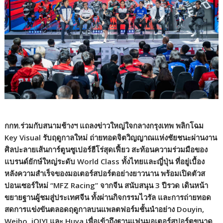
กกท.ร่วมกับสนามช้างฯ แถลงข่าวใหญ่ใจกลางกรุงเทพ พลิกโฉม
Key Visual รับฤดูกาลใหม่ ถ่ายทอดจิตวิญญาณแห่งชัยชนะผ่านงาน
ศิลปะลายเส้นการ์ตูนซูเปอร์ฮีโร่สุดเฟี้ยว สะท้อนความร่วมมือของ
แบรนด์ยักษ์ใหญ่ระดับ World Class ทั้งไทยและญี่ปุ่น ที่อยู่เบื้อง
หลังความสำเร็จของมอเตอร์สปอร์ตอย่างยาวนาน พร้อมเปิดตัวส
ปอนเซอร์ใหม่ “MFZ Racing” จากจีน สนับสนุน 3 ปีรวด เดินหน้า
ขยายฐานผู้ชมสู่ประเทศจีน ทั้งผ่านกิจกรรมไวรัล และการถ่ายทอด
สดการแข่งขันตลอดฤดูกาลบนแพลตฟอร์มชั้นนำอย่าง Douyin,
Weibo, iQIYI และ Huya เพื่อเข้าถึงฐานแฟนมอเตอร์สปอร์ตขนาด