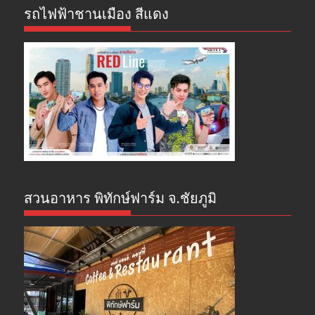
รถไฟฟ้าชานเมือง สีแดง
สวนอาหาร พิทักษ์ฟาร์ม จ.ชัยภูมิ