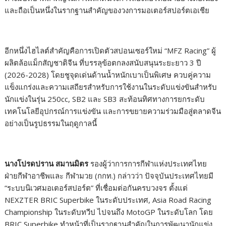
และถือเป็นหนึ่งในรากฐานสำคัญของวงการมอเตอร์สปอร์ตเอเชีย
อีกหนึ่งไฮไลต์สำคัญคือการเปิดตัวสปอนเซอร์ใหม่ “MFZ Racing” ผู้
ผลิตล้อแม็กสัญชาติจีน ที่บรรลุข้อตกลงสนับสนุนระยะยาว 3 ปี
(2026-2028) โดยชูจุดเด่นด้านน้ำหนักเบาเป็นพิเศษ ควบคู่ความ
แข็งแกร่งและความเสถียรสำหรับการใช้งานในระดับแข่งขันสำหรับ
นักแข่งในรุ่น 250cc, SB2 และ SB3 สะท้อนทิศทางการยกระดับ
เทคโนโลยีอุปกรณ์การแข่งขัน และการขยายความร่วมมือสู่ตลาดจีน
อย่างเป็นรูปธรรมในฤดูกาลนี้
นางโปรดปราน สมานมิตร
รองผู้ว่าการการกีฬาแห่งประเทศไทย
ฝ่ายกีฬาอาชีพและ กีฬามวย (กกท.) กล่าวว่า ปัจจุบันประเทศไทยมี
“ระบบนิเวศมอเตอร์สปอร์ต” ที่เชื่อมต่อกันครบวงจร ตั้งแต่
NEXZTER BRIC Superbike ในระดับประเทศ, Asia Road Racing
Championship ในระดับทวีป ไปจนถึง MotoGP ในระดับโลก โดย
BRIC Superbike ทำหน้าที่เป็นรากฐานสำคัญในการพัฒนานักแข่ง