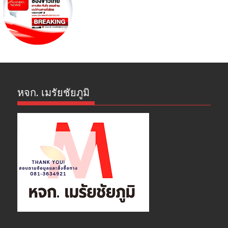
หจก. เมรัยชัยภูมิ