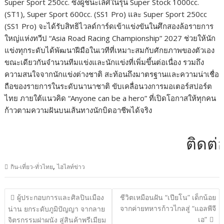
Super Sport 250cc. ซึ่งผู้ชนะเลิศในรุ่น Super Stock 1000cc.
(ST1), Super Sport 600cc. (SS1 Pro) และ Super Sport 250cc
(SS1 Pro) จะได้รับสิทธิไวลด์การ์ดเข้าแข่งขันในศึกสองล้อรายการ
ใหญ่แห่งทวีป “Asia Road Racing Championship” 2027 ช่วยให้นัก
แข่งทุกระดับได้พัฒนาฝีมือในเวทีที่เหมาะสมกับศักยภาพของตัวเอง
ขณะเดียวกันจำนวนทีมแข่งและนักแข่งที่เพิ่มขึ้นต่อเนื่อง รวมถึง
ความสนใจจากนักแข่งต่างชาติ สะท้อนถึงมาตรฐานและความน่าเชื่อ
ถือของรายการในระดับนานาชาติ ขับเคลื่อนวงการมอเตอร์สปอร์ต
ไทย ภายใต้แนวคิด “Anyone can be a hero” ที่เปิดโอกาสให้ทุกคน
ก้าวตามความฝันบนเส้นทางนักบิดอาชีพได้จริง
ติดต่อโฆ
,
กิน-เที่ยว-ทั่วไทย
ไฮไลท์ข่าว
แนะแนว
ผู้ประกอบการและศิลปินเมือง
ชีวิตเหมือนฝัน “เปียโน” เด็กน้อย
เรื่อง
จากค่ายทหารก้าวไกลสู่ “แอลพีจี
น่าน ยกระดับภูมิปัญญา จากลาย
เอ”
จิตรกรรมฝาผนัง สู่สินค้าพรีเมียม