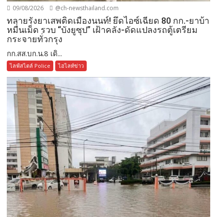
09/08/2026
@ch-newsthailand.com
ทลายรังยาเสพติดเมืองนนท์! ยึดไอซ์เฉียด 80 กก.-ยาบ้า
หมื่นเม็ด รวบ “บังยูซุป” เฝ้าคลัง-ดัดแปลงรถตู้เตรียม
กระจายทั่วกรุง
กก.สส.บก.น.8 เดิ...
ไลฟ์สไตล์ Police
ไฮไลท์ข่าว