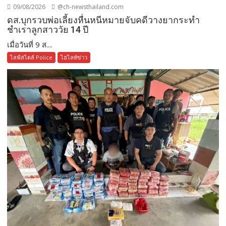
09/08/2026
@ch-newsthailand.com
ดส.บุกรวบพ่อเลี้ยงหื่นหนีหมายจับคดีวางยากระทำ
ชำเราลูกสาววัย 14 ปี
เมื่อวันที่ 9 ส....
ไลฟ์สไตล์ Police
ไฮไลท์ข่าว