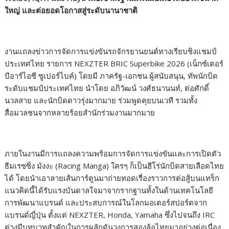
ใหญ่ และต่อยอดโอกาสสู่ระดับนานาชาติ
งานแถลงข่าวการจัดการแข่งขันรถจักรยานยนต์ทางเรียบชิงแชมป์
ประเทศไทย รายการ NEXZTER BRIC Superbike 2026 (เน็กซ์เตอร์
บีอาร์ไอซี ซูเปอร์ไบค์) โดยมี ภาครัฐ-เอกชน ผู้สนับสนุน, ทัพนักบิด
ระดับแชมป์ประเทศไทย นำโดย อภิวัฒน์ วงศ์ธนานนท์, ต่อศักดิ์
นวลสาย และนักบิดดาวรุ่งมากมาย ร่วมพูดคุยบนเวที รวมทั้ง
สื่อมวลชนจากหลายร้อยสำนักร่วมงานมากมาย
ภายในงานมีการแถลงความพร้อมการจัดการแข่งขันและการเปิดตัว
ธีมเรซซิ่ง มังงะ (Racing Manga) ใครๆ ก็เป็นฮีโร่นักบิดสายเลือดไทย
ได้ โดยนำเอาลายเส้นการ์ตูนมาถ่ายทอดเรื่องราวการต่อสู้บนแทร็ก
แนวคิดนี้ได้รับแรงบันดาลใจมาจากรากฐานทั้งในด้านเทคโนโลยี
การพัฒนาแบรนด์ และประสบการณ์ในโลกมอเตอร์สปอร์ตจาก
แบรนด์ญี่ปุ่น ตั้งแต่ NEXZTER, Honda, Yamaha ซึ่งไปจนถึง IRC
ต่างมีบทบาทสำคัญในการผลักดันวงการสองล้อไทยมาอย่างต่อเนื่อง