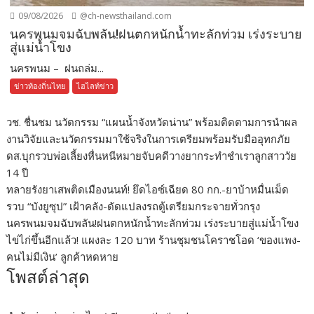
09/08/2026
@ch-newsthailand.com
นครพนมจมฉับพลัน!ฝนตกหนักน้ำทะลักท่วม เร่งระบาย
สู่แม่น้ำโขง
นครพนม – ฝนถล่ม...
ข่าวท้องถิ่นไทย
ไฮไลท์ข่าว
วช. ชื่นชม นวัตกรรม “แผนน้ำจังหวัดน่าน” พร้อมติดตามการนำผล
งานวิจัยและนวัตกรรมมาใช้จริงในการเตรียมพร้อมรับมืออุทกภัย
ดส.บุกรวบพ่อเลี้ยงหื่นหนีหมายจับคดีวางยากระทำชำเราลูกสาววัย
14 ปี
ทลายรังยาเสพติดเมืองนนท์! ยึดไอซ์เฉียด 80 กก.-ยาบ้าหมื่นเม็ด
รวบ “บังยูซุป” เฝ้าคลัง-ดัดแปลงรถตู้เตรียมกระจายทั่วกรุง
นครพนมจมฉับพลัน!ฝนตกหนักน้ำทะลักท่วม เร่งระบายสู่แม่น้ำโขง
ไข่ไก่ขึ้นอีกแล้ว! แผงละ 120 บาท ร้านชุมชนโคราชโอด ‘ของแพง-
คนไม่มีเงิน’ ลูกค้าหดหาย
โพสต์ล่าสุด