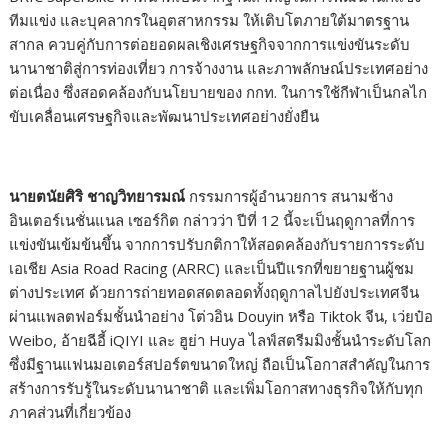
ทีมแข่ง และบุคลากรในอุตสาหกรรม ให้เติบโตภายใต้มาตรฐาน
สากล ควบคู่กับการต่อยอดผลเชิงเศรษฐกิจจากการแข่งขันระดับ
นานาชาติสู่การท่องเที่ยว การจ้างงาน และภาพลักษณ์ประเทศอย่าง
ต่อเนื่อง ซึ่งสอดคล้องกับนโยบายของ กกท. ในการใช้กีฬาเป็นกลไก
ขับเคลื่อนเศรษฐกิจและพัฒนาประเทศอย่างยั่งยืน
นายตนัยศิริ ชาญวิทยารมณ์
กรรมการผู้อำนวยการ สนามช้าง
อินเตอร์เนชั่นแนล เซอร์กิต กล่าวว่า ปีที่ 12 นี้จะเป็นฤดูกาลที่การ
แข่งขันเข้มข้นขึ้น จากการปรับกติกาให้สอดคล้องกับรายการระดับ
เอเชีย Asia Road Racing (ARRC) และเป็นปีแรกที่ขยายฐานผู้ชม
ต่างประเทศ ด้วยการถ่ายทอดสดตลอดทั้งฤดูกาลไปยังประเทศจีน
ผ่านแพลตฟอร์มชั้นนำอย่าง โต่วอิน Douyin หรือ Tiktok จีน, เว่ยป๋อ
Weibo, อ้ายฉีอี้ iQIYI และ ฮูย่า Huya ไลฟ์สตรีมมิงชั้นนำระดับโลก
ซึ่งมีฐานแฟนมอเตอร์สปอร์ตขนาดใหญ่ ถือเป็นโอกาสสำคัญในการ
สร้างการรับรู้ในระดับนานาชาติ และเพิ่มโอกาสทางธุรกิจให้กับทุก
ภาคส่วนที่เกี่ยวข้อง