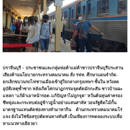
ปราจีนบุรี – ประชาชนและกลุ่มพ่อค้าแม่ค้าชาวปราจีนบุรีประสาน
เสียงค้านนโยบายกระทรวงคมนาคม สั่ง รฟท. ศึกษาแผนจำกัด-
ยกเลิกขบวนรถไฟชานเมืองเข้าสู่ใจกลางกรุงเทพฯ ชั้นใน หวังลด
อุบัติเหตุซ้ำซาก หลังเกิดโศกนาฏกรรมจุดตัดมักกะสัน ชาวบ้านฉะ
แหลก “แก้ผ้าเอาหน้ารอด-แก้ปัญหาไม่ถูกจุด” หวั่นต้นทุนค่าครอง
ชีพพุ่งและกระทบต่ออู่ข้าวอู่น้ำอย่างแสนสาหัส วอนรัฐติดไม้กั้น
มาตรฐานแทนตัดช่องทางทำมาหากิน ด้านกระทรวงคมนาคมโร่
แจง ยังไม่ใช่ข้อสรุปตัดหนทางทันที เป็นเพียงการทดลองระบบเพื่อ
หาแนวทางเยียวยา