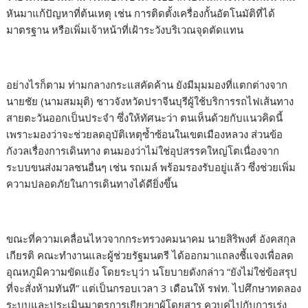
หันมาแก้ปัญหาที่ต้นเหตุ เช่น การติดตั้งเครื่องกั้นอัตโนมัติที่ได้
มาตรฐาน หรือเพิ่มเจ้าหน้าที่เฝ้าระวังบริเวณจุดตัดแทน
อย่างไรก็ตาม ท่ามกลางกระแสคัดค้าน ยังมีมุมมองที่แตกต่างจาก
นายชัย (นามสมมุติ) ชาวจังหวัดปราจีนบุรีผู้ใช้บริการรถไฟเส้นทาง
สายตะวันออกเป็นประจำ ซึ่งให้ทัศนะว่า ตนเห็นด้วยกับแนวคิดนี้
เพราะมองว่าจะช่วยลดอุบัติเหตุซ้ำซ้อนในเขตเมืองหลวง ส่วนข้อ
กังวลเรื่องการเดินทาง ตนมองว่าไม่ใช่อุปสรรคใหญ่โตเนื่องจาก
ระบบขนส่งมวลชนอื่นๆ เช่น รถเมล์ พร้อมรองรับอยู่แล้ว ซึ่งช่วยเพิ่ม
ความปลอดภัยในการเดินทางได้ดียิ่งขึ้น
ขณะที่ความเคลื่อนไหวจากกระทรวงคมนาคม นายสิริพงศ์ อังคสกุล
เกียรติ คณะทำงานและผู้ช่วยรัฐมนตรี ได้ออกมาแถลงชี้แจงเพื่อลด
อุณหภูมิความขัดแย้ง โดยระบุว่า นโยบายดังกล่าว “ยังไม่ใช่ข้อสรุป
ที่จะสั่งห้ามทันที” แต่เป็นกรอบเวลา 3 เดือนให้ รฟท. ไปศึกษาทดลอง
ระบบและประเมินมาตรการเยียวยาผู้โดยสาร ควบคู่ไปกับการเร่ง