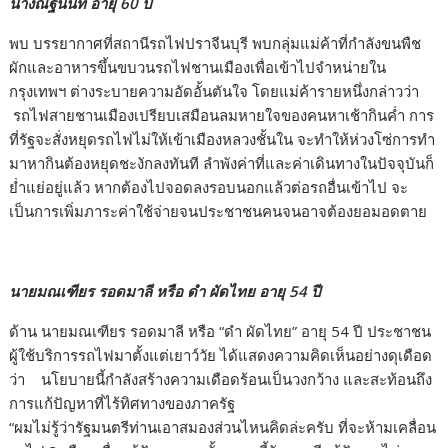
นางณัฐนันท์ อายุ 60 ปี
พบ บรรยากาศที่สถานีรถไฟปราจีนบุรี พบกลุ่มแม่ค้าที่กำลังขนพืช
ผักและอาหารขึ้นขบวนรถไฟชานเมืองเพื่อเข้าไปจำหน่ายใน
กรุงเทพฯ ต่างระบายความอัดอั้นตันใจ โดยแม่ค้ารายหนึ่งกล่าวว่า
รถไฟสายชานเมืองเปรียบเสมือนลมหายใจของคนหาเช้ากินค่ำ การ
ที่รัฐจะสั่งหยุดรถไฟไม่ให้เข้าเมืองหลวงชั้นใน จะทำให้ห่วงโซ่การทำ
มาหากินต้องหยุดชะงักลงทันที ลำพังค่าที่และค่าเดินทางในปัจจุบันก็
ย่ำแย่อยู่แล้ว หากต้องไปจอดลงรอบนอกแล้วต่อรถอื่นเข้าไป จะ
เป็นการเพิ่มภาระค่าใช้จ่ายจนประชาชนคนจนอาจต้องยอมอดตาย
นายมณเฑียร รอดมาลี หรือ ดำ ผัดไทย อายุ 54 ปี
ด้าน นายมณเฑียร รอดมาลี หรือ “ดำ ผัดไทย” อายุ 54 ปี ประชาชน
ผู้ใช้บริการรถไฟมาตั้งแต่เยาว์วัย ได้แสดงความคิดเห็นอย่างดุเดือด
ว่า นโยบายนี้กำลังสร้างความเดือดร้อนเป็นวงกว้าง และสะท้อนถึง
การแก้ปัญหาที่ไร้ทิศทางของภาครัฐ
“ผมไม่รู้ว่ารัฐมนตรีท่านเอาสมองส่วนไหนคิดล่ะครับ ที่จะห้ามเคลื่อน