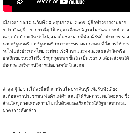
เมื่อเวลา 16.10 น.วันที่ 20 พฤษภาคม 2569 ผู้สื่อข่าวรายงานจาก
จ.ปราจีนบุรี จากกรณีอุบัติเหตุสะเทือนขวัญรถไฟชนรถประจำทาง
ณ จุดตัดมักกะสัน นำไปสู่แนวคิดของนายพิพัฒน์ รัชกิจประการ รอง
นายกรัฐมนตรีและรัฐมนตรีว่าการกระทรวงคมนาคม ที่สั่งการให้การ
รถไฟแห่งประเทศไทย (รฟท.) เร่งศึกษาและทดลองแผนจำกัดหรือ
ยกเลิกขบวนรถไฟวิ่งเข้าสู่กรุงเทพฯ ชั้นใน เป็นเวลา 3 เดือน ส่งผลให้
เกิดกระแสวิพากษ์วิจารณ์อย่างหนักในสังคม
ล่าสุด ผู้สื่อข่าวได้ลงพื้นที่สถานีรถไฟปราจีนบุรี เพื่อรับฟังเสียง
สะท้อนจากประชาชน พ่อค้าแม่ค้า และผู้ได้รับผลกระทบโดยตรง ซึ่ง
ส่วนใหญ่ต่างแสดงความไม่เห็นด้วยและเรียกร้องให้รัฐบาลทบทวน
มาตรการดังกล่าว