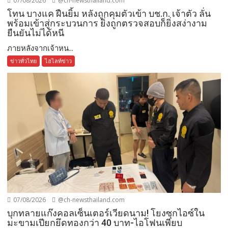
07/08/2026
@ch-newsthailand.com
โทน บางแค ฝืนยิ้ม หลังถูกคุมตัวเข้า บช.ก. เจ้าตัว ลั่น
พร้อมเข้าสู่กระบวนการ ยิ่งถูกตรวจสอบก็ยิ่งสง่างาม
ยืนยันไม่ได้หนี
ภายหลังจากเจ้าหน...
ข่าวทั่วไทย
ไฮไลท์ข่าว
07/08/2026
@ch-newsthailand.com
บุกทลายแก๊งคอลเซ็นเตอร์เวียดนาม! โยงซุกไอซ์ใน
มะขามเปียกยึดทองกว่า 40 บาท-ไอโฟนเพียบ