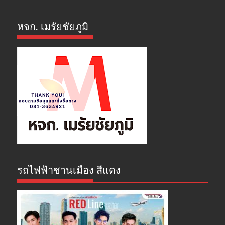
หจก. เมรัยชัยภูมิ
รถไฟฟ้าชานเมือง สีแดง