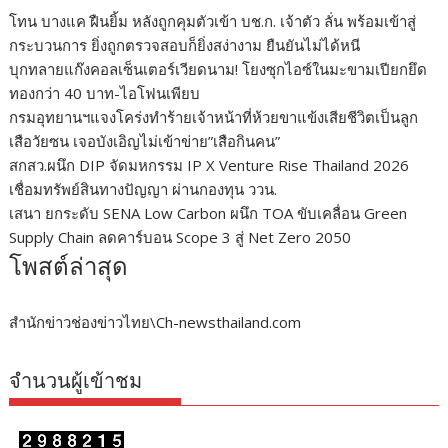
โทน บางแค ฝืนยิ้ม หลังถูกคุมตัวเข้า บช.ก. เจ้าตัว ลั่น พร้อมเข้าสู่
กระบวนการ ยิ่งถูกตรวจสอบก็ยิ่งสง่างาม ยืนยันไม่ได้หนี
บุกทลายแก๊งคอลเซ็นเตอร์เวียดนาม! โยงซุกไอซ์ในมะขามเปียกยึด
ทองกว่า 40 บาท-ไอโฟนเพียบ
กรมอุทยานฯแจงโคร่งทำร้ายเจ้าหน้าที่ห้วยขาแข้งเสียชีวิตเป็นลูก
เสือวัยซน เจอบังเอิญไม่เข้าข่าย”เสือกินคน”
สกสว.ผนึก DIP จัดมหกรรม IP X Venture Rise Thailand 2026
เชื่อมทรัพย์สินทางปัญญา ผ่านกองทุน ววน.
เสนา ยกระดับ SENA Low Carbon ผนึก TOA ขับเคลื่อน Green
Supply Chain ลดคาร์บอน Scope 3 สู่ Net Zero 2050
โพสต์ล่าสุด
สำนักข่าวช่องข่าวไทย\Ch-newsthailand.com
จำนวนผู้เข้าชม