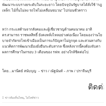
พัฒนาระบบรางยระดับในระยะยาว โดยปัจจุบันรัฐบาลได้สั่งใช้ “กฎ
เหล็ก: ไม้กั้นไม่ลง รถไฟไม่เคลื่อนขบวน” ไปก่อนชั่วคราว
ทว่า กระแสต้านจากสังคมและผู้เชี่ยวชาญด้านคมนาคม อาทิ
ดร.สามารถ ราชพลสิทธิ์ ยังคงหลั่งไหลอย่างต่อเนื่อง โดยมองว่านโย
บายจำกัดรถไฟเข้าเมืองเป็นการแก้ปัญหาไม่ถูกจุด และสวนทางกับ
แนวคิดการพัฒนาเมืองยั่งยืนระดับสากล ซึ่งหลังจากนี้คงต้องจับตา
ผลการศึกษาในกรอบ 3 เดือนของ รฟท. อย่างใกล้ชิดต่อไป.
โดย….มานิตย์ สนับบุญ – ข่าว / ณัฐนันท์ – ภาพ / ปราจีนบุรี
ติดต่อโฆ
,
ข่าวท้องถิ่นไทย
ไฮไลท์ข่าว