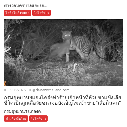
ตำรวจนครบาลแกะรอ...
ไลฟ์สไตล์ Police
ไฮไลท์ข่าว
06/08/2026
@ch-newsthailand.com
กรมอุทยานฯแจงโคร่งทำร้ายเจ้าหน้าที่ห้วยขาแข้งเสีย
ชีวิตเป็นลูกเสือวัยซน เจอบังเอิญไม่เข้าข่าย”เสือกินคน”
กรมอุทยานฯ แถลงค...
ข่าวท้องถิ่นไทย
ไฮไลท์ข่าว