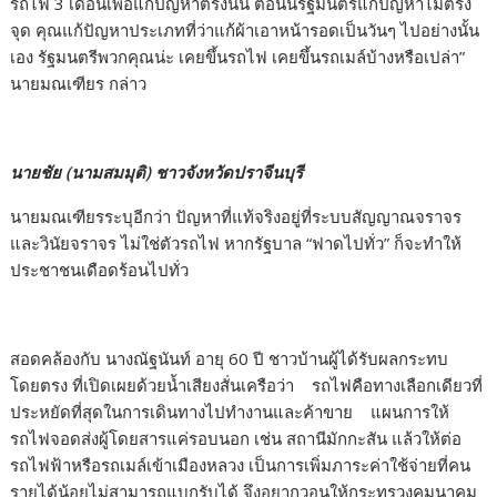
รถไฟ 3 เดือนเพื่อแก้ปัญหาตรงนั้น ตอนนี้รัฐมนตรีแก้ปัญหาไม่ตรง
จุด คุณแก้ปัญหาประเภทที่ว่าแก้ผ้าเอาหน้ารอดเป็นวันๆ ไปอย่างนั้น
เอง รัฐมนตรีพวกคุณน่ะ เคยขึ้นรถไฟ เคยขึ้นรถเมล์บ้างหรือเปล่า”
นายมณเฑียร กล่าว
นายชัย (นามสมมุติ) ชาวจังหวัดปราจีนบุรี
นายมณเฑียรระบุอีกว่า ปัญหาที่แท้จริงอยู่ที่ระบบสัญญาณจราจร
และวินัยจราจร ไม่ใช่ตัวรถไฟ หากรัฐบาล “ฟาดไปทั่ว” ก็จะทำให้
ประชาชนเดือดร้อนไปทั่ว
สอดคล้องกับ นางณัฐนันท์ อายุ 60 ปี ชาวบ้านผู้ได้รับผลกระทบ
โดยตรง ที่เปิดเผยด้วยน้ำเสียงสั่นเครือว่า รถไฟคือทางเลือกเดียวที่
ประหยัดที่สุดในการเดินทางไปทำงานและค้าขาย แผนการให้
รถไฟจอดส่งผู้โดยสารแค่รอบนอก เช่น สถานีมักกะสัน แล้วให้ต่อ
รถไฟฟ้าหรือรถเมล์เข้าเมืองหลวง เป็นการเพิ่มภาระค่าใช้จ่ายที่คน
รายได้น้อยไม่สามารถแบกรับได้ จึงอยากวอนให้กระทรวงคมนาคม