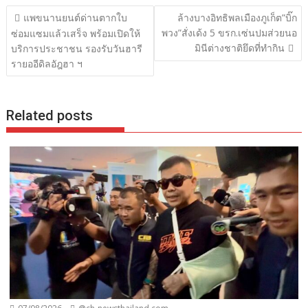
แนะแนว
แพขนานยนต์ด่านตากใบ
ล้างบางอิทธิพลเมืองภูเก็ต”บิ๊ก
เรื่อง
พวง”สั่งเด้ง 5 ขรก.เซ่นปมส่วยนอ
ซ่อมแซมแล้วเสร็จ พร้อมเปิดให้
มินีต่างชาติยึดที่ทำกิน
บริการประชาชน รองรับวันฮารี
รายออีดิลอัฎฮา ฯ
Related posts