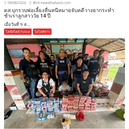
09/08/2026
@ch-newsthailand.com
ดส.บุกรวบพ่อเลี้ยงหื่นหนีหมายจับคดีวางยากระทำ
ชำเราลูกสาววัย 14 ปี
เมื่อวันที่ 9 ส....
ไลฟ์สไตล์ Police
ไฮไลท์ข่าว