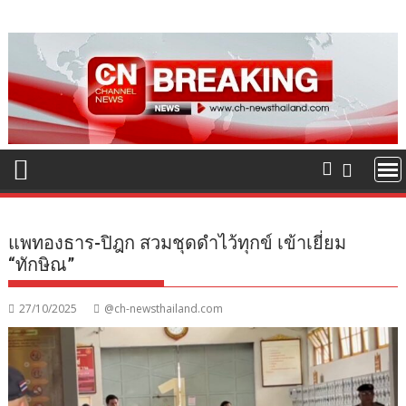
Skip
to
content
แพทองธาร-ปิฎก สวมชุดดำไว้ทุกข์ เข้าเยี่ยม
“ทักษิณ”
27/10/2025
@ch-newsthailand.com