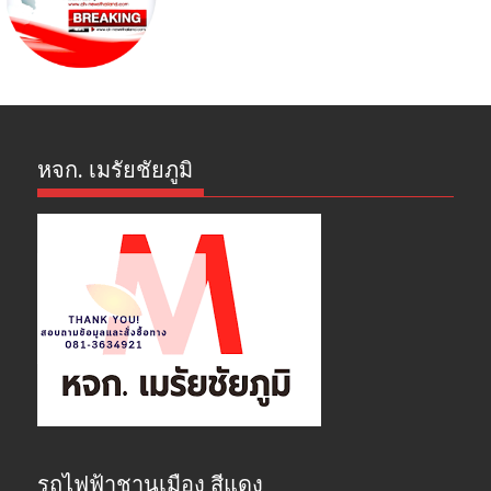
หจก. เมรัยชัยภูมิ
รถไฟฟ้าชานเมือง สีแดง