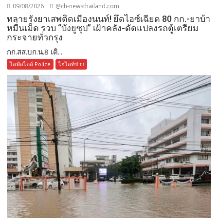
09/08/2026
@ch-newsthailand.com
ทลายรังยาเสพติดเมืองนนท์! ยึดไอซ์เฉียด 80 กก.-ยาบ้า
หมื่นเม็ด รวบ “บังยูซุป” เฝ้าคลัง-ดัดแปลงรถตู้เตรียม
กระจายทั่วกรุง
กก.สส.บก.น.8 เดิ...
ไลฟ์สไตล์ Police
ไฮไลท์ข่าว