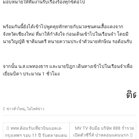
มอบหมายให้ทีมงานรับเรื่องร้องทุกข์ต่อไป
พร้อมกันนี้ยังได้เข้าไปพูดคุยทักทายกับมวลชนคนเสื้อแดงจาก
จังหวัดเชียงใหม่ ที่มาให้กำลังใจ ก่อนเดินเข้าไปในเรือนจำ โดยมี
นายวิญญัติ ชาติมนตรี ทนายความประจำตัวนายทักษิณ รอต้อนรับ
จากนั้น น.ส.แพทองธาร และนายปิฎก เดินทางเข้าไปในเรือนจำเพื่อ
เยี่ยมบิดา ประมาณ 1 ชั่วโมง
ติดต่
,
ข่าวทั่วไทย
ไฮไลท์ข่าว
แนะแนว
ททท.ต้อนรับเที่ยวบินแอลเอ-
MV TV จับมือ บริษัท 888 ร่ำรวย
เรื่อง
เปิดตัวซีรี่ส์ ป่าหลอนแดนนรก
กรุงเทพฯ รอบ 11 ปี รับตลาดแดน