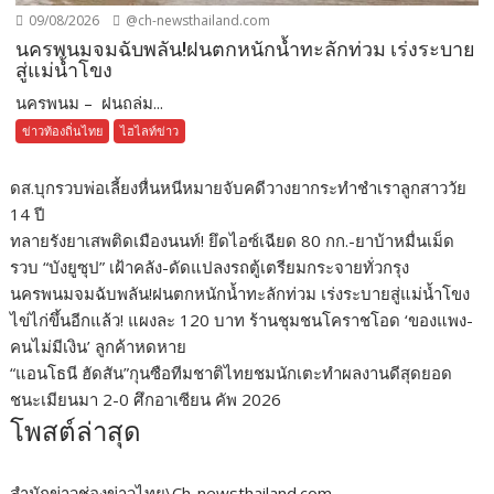
09/08/2026
@ch-newsthailand.com
นครพนมจมฉับพลัน!ฝนตกหนักน้ำทะลักท่วม เร่งระบาย
สู่แม่น้ำโขง
นครพนม – ฝนถล่ม...
ข่าวท้องถิ่นไทย
ไฮไลท์ข่าว
ดส.บุกรวบพ่อเลี้ยงหื่นหนีหมายจับคดีวางยากระทำชำเราลูกสาววัย
14 ปี
ทลายรังยาเสพติดเมืองนนท์! ยึดไอซ์เฉียด 80 กก.-ยาบ้าหมื่นเม็ด
รวบ “บังยูซุป” เฝ้าคลัง-ดัดแปลงรถตู้เตรียมกระจายทั่วกรุง
นครพนมจมฉับพลัน!ฝนตกหนักน้ำทะลักท่วม เร่งระบายสู่แม่น้ำโขง
ไข่ไก่ขึ้นอีกแล้ว! แผงละ 120 บาท ร้านชุมชนโคราชโอด ‘ของแพง-
คนไม่มีเงิน’ ลูกค้าหดหาย
“แอนโธนี ฮัดสัน”กุนซือทีมชาติไทยชมนักเตะทำผลงานดีสุดยอด
ชนะเมียนมา 2-0 ศึกอาเซียน คัพ 2026
โพสต์ล่าสุด
สำนักข่าวช่องข่าวไทย\Ch-newsthailand.com