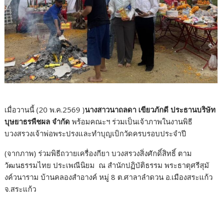
เมื่อวานนี้ (20 พ.ค.2569 )
นางสาวนาถลดา เขียวภักดี ประธานบริษัท
บุษยาธรพืชผล จำกัด
พร้อมคณะฯ ร่วมเป็นเจ้าภาพในงานพิธี
บวงสรวงเจ้าพ่อพระปรงและทำบุญเบิกวัดครบรอบประจำปี
(จากภาพ) ร่วมพิธีถวายเครื่องกียา บวงสรวงสิ่งศักดิ์สิทธิ์ ตาม
วัฒนธรรมไทย ประเพณีนิยม ณ สำนักปฏิบัติธรรม พระธาตุศรีสุมั
งค์วนาราม บ้านคลองสำอางค์ หมู่ 8 ต.ศาลาลำดวน อ.เมืองสระแก้ว
จ.สระแก้ว