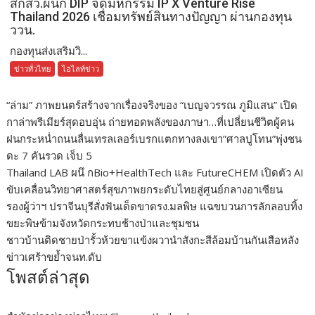
สกสว.ผนึก DIP จัดมหกรรม IP X Venture Rise
Thailand 2026 เชื่อมทรัพย์สินทางปัญญา ผ่านกองทุน
ววน.
กองทุนส่งเสริมวิ...
ข่าวทั่วไทย
ไฮไลท์ข่าว
“ล่าม” ภาพยนตร์สร้างจากเรื่องจริงของ “เบญจวรรณ ภูมิแสน” เปิด
กาล่าพรีเมียร์สุดอบอุ่น ถ่ายทอดพลังของภาษา…ที่เปลี่ยนชีวิตผู้คน
ฝนกระหน่ำถนนลื่นเทรลเลอร์เบรกแตกทางลงเขา”ศาลปูโทน”พุ่งชน
ดะ 7 คันรวด เจ็บ 5
Thailand LAB ผนึ กBio+HealthTech และ FutureCHEM เปิดตัว AI
ขับเคลื่อนวิทยาศาสตร์สุขภาพยกระดับไทยสู่ศูนย์กลางอาเซียน
รองผู้ว่าฯ ปราจีนบุรีสั่งฟันเด็ดขาดรง.มลพิษ แฉขบวนการลักลอบทิ้ง
ขยะพิษข้ามจังหวัดกระทบช้างป่าและชุมชน
ชาวบ้านติดชายป่ารั้วห้วยขาแข้งผวานำสังกะสีล้อมบ้านกันเสือหลัง
ข่าวเศร้าขย้ำจนท.ดับ
โพสต์ล่าสุด