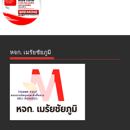
หจก. เมรัยชัยภูมิ