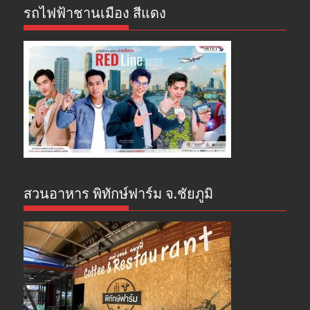
รถไฟฟ้าชานเมือง สีแดง
สวนอาหาร พิทักษ์ฟาร์ม จ.ชัยภูมิ