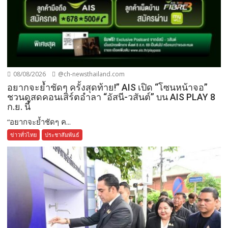
08/08/2026
@ch-newsthailand.com
อยากจะย้ำชัดๆ ครั้งสุดท้าย!” AIS เปิด “โซนหน้าจอ”
ชวนดูสดคอนเสิร์ตอำลา “อัสนี-วสันต์” บน AIS PLAY 8
ก.ย. นี้
“อยากจะย้ำชัดๆ ค...
ข่าวทั่วไทย
ประชาสัมพันธ์