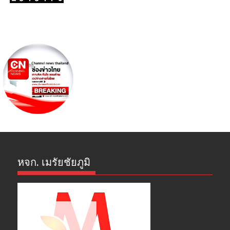
หจก. เมรัยชัยภูมิ