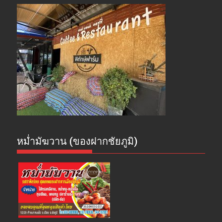
หม่ำมัฆวาน (ของฝากชัยภูมิ)