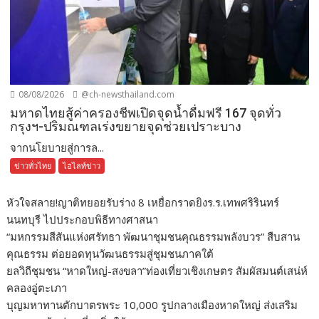
08/08/2026
@ch-newsthailand.com
มหาดไทยสู้ค่าครองชีพเปิดจุดน้ำดื่มฟรี 167 จุดทั่ว
กรุงฯ-ปริมณฑลเร่งขยายจุดช่วยเปราะบาง
จากนโยบายสู่การล...
ข่าวทั่วไทย
ไฮไลท์ข่าว
หัวใจสลาย!ญาติทยอยรับร่าง 8 เหยื่อกราดยิงร.ร.เทพศริรินทร์
นนทบุรี ไปประกอบพิธีทางศาสนา
“มหกรรมสีสันแห่งศรัทธา พัฒนาชุมชนคุณธรรมพลังบวร” สืบสาน
คุณธรรม ต่อยอดทุนวัฒนธรรมสู่ชุมชนภาคใต้
ยลวิถีชุมชน “หาดใหญ่-สงขลา”ท่องเที่ยวเชิงเกษตร สัมผัสมนต์เสน่ห์
คลองอู่ตะเภา
บุญมหาทานตักบาตรพระ 10,000 รูปกลางเมืองหาดใหญ่ ส่งเสริม