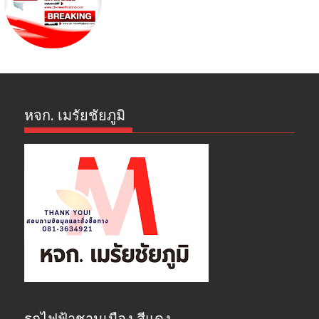
หจก. เมรัยชัยภูมิ