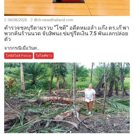
06/08/2026
@ch-newsthailand.com
ตำรวจชลบุรีตามรวบ “โชติ” อดีตหมอลำ แก๊ง ตร.เก๊ พา
พวกค้นร้านนวด จับ3พนง.ข่มขู่รีดเงิน 7.5 พันแลกปล่อย
ตัว
จากกรณีเมื่อวันท...
ไลฟ์สไตล์ Police
ไฮไลท์ข่าว