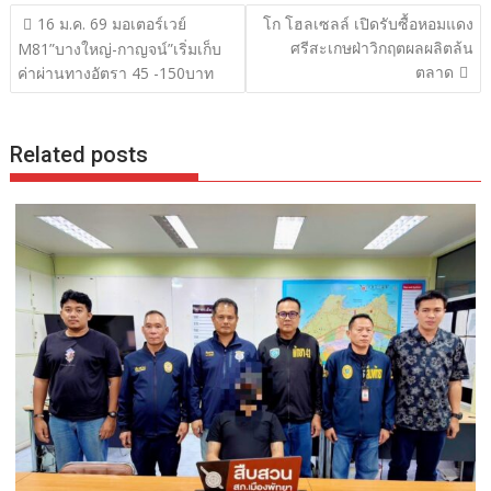
แนะแนว
16 ม.ค. 69 มอเตอร์เวย์
โก โฮลเซลล์ เปิดรับซื้อหอมแดง
เรื่อง
ศรีสะเกษฝ่าวิกฤตผลผลิตล้น
M81”บางใหญ่-กาญจน์”เริ่มเก็บ
ตลาด
ค่าผ่านทางอัตรา 45 -150บาท
Related posts