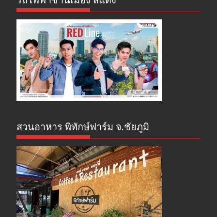
รถไฟฟ้าชานเมือง สีแดง
สวนอาหาร พิทักษ์ฟาร์ม จ.ชัยภูมิ