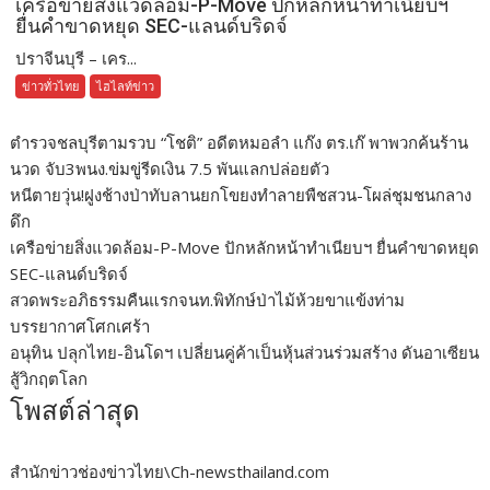
เครือข่ายสิ่งแวดล้อม-P-Move ปักหลักหน้าทำเนียบฯ
ยื่นคำขาดหยุด SEC-แลนด์บริดจ์
ปราจีนบุรี – เคร...
ข่าวทั่วไทย
ไฮไลท์ข่าว
ตำรวจชลบุรีตามรวบ “โชติ” อดีตหมอลำ แก๊ง ตร.เก๊ พาพวกค้นร้าน
นวด จับ3พนง.ข่มขู่รีดเงิน 7.5 พันแลกปล่อยตัว
หนีตายวุ่น!ฝูงช้างป่าทับลานยกโขยงทำลายพืชสวน-โผล่ชุมชนกลาง
ดึก
เครือข่ายสิ่งแวดล้อม-P-Move ปักหลักหน้าทำเนียบฯ ยื่นคำขาดหยุด
SEC-แลนด์บริดจ์
สวดพระอภิธรรมคืนแรกจนท.พิทักษ์ป่าไม้ห้วยขาแข้งท่าม
บรรยากาศโศกเศร้า
อนุทิน ปลุกไทย-อินโดฯ เปลี่ยนคู่ค้าเป็นหุ้นส่วนร่วมสร้าง ดันอาเซียน
สู้วิกฤตโลก
โพสต์ล่าสุด
สำนักข่าวช่องข่าวไทย\Ch-newsthailand.com