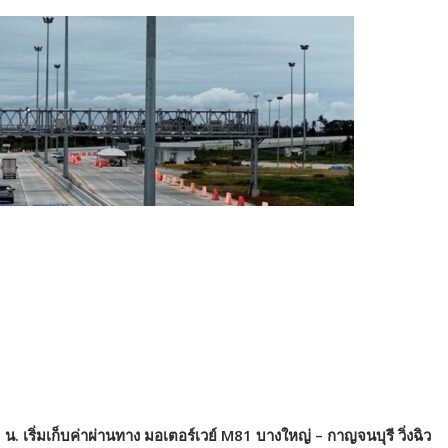
. เริ่มเก็บค่าผ่านทาง มอเตอร์เวย์ M81 บางใหญ่ – กาญจนบุรี วิ่งฉิว