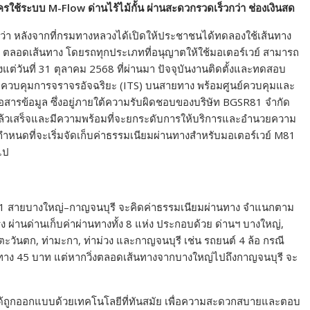
ใช้ระบบ M-Flow ด่านไร้ไม้กั้น ผ่านสะดวกรวดเร็วกว่า ช่องเงินสด
ว่า หลังจากที่กรมทางหลวงได้เปิดให้ประชาชนได้ทดลองใช้เส้นทาง
ตลอดเส้นทาง โดยรถทุกประเภทที่อนุญาตให้ใช้มอเตอร์เวย์ สามารถ
ตั้งแต่วันที่ 31 ตุลาคม 2568 ที่ผ่านมา ปัจจุบันงานติดตั้งและทดสอบ
ะควบคุมการจราจรอัจฉริยะ (ITS) บนสายทาง พร้อมศูนย์ควบคุมและ
สารข้อมูล ซึ่งอยู่ภายใต้ความรับผิดชอบของบริษัท BGSR81 จำกัด
รแล้วเสร็จและมีความพร้อมที่จะยกระดับการให้บริการและอำนวยความ
นดที่จะเริ่มจัดเก็บค่าธรรมเนียมผ่านทางสำหรับมอเตอร์เวย์ M81
ไป
81 สายบางใหญ่–กาญจนบุรี จะคิดค่าธรรมเนียมผ่านทาง จำแนกตาม
 ผ่านด่านเก็บค่าผ่านทางทั้ง 8 แห่ง ประกอบด้วย ด่านฯ บางใหญ่,
ะวันตก, ท่ามะกา, ท่าม่วง และกาญจนบุรี เช่น รถยนต์ 4 ล้อ กรณี
ทาง 45 บาท แต่หากวิ่งตลอดเส้นทางจากบางใหญ่ไปถึงกาญจนบุรี จะ
ด้ถูกออกแบบด้วยเทคโนโลยีที่ทันสมัย เพื่อความสะดวกสบายและตอบ