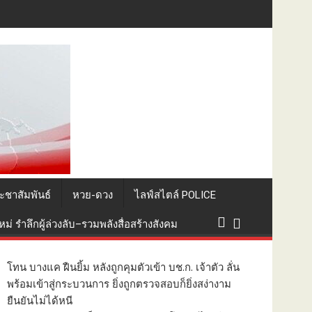
 ลดคาร์บอน Scope 3 สู่ Net Zero 2050
ะชาสัมพันธ์
หวย-ดวง
ไลฟ์สไตล์ POLICE
่ รำลึกผู้ล่วงลับ–รวมพลังสื่อสร้างสังคม
โทน บางแค ฝืนยิ้ม หลังถูกคุมตัวเข้า บช.ก. เจ้าตัว ลั่น
พร้อมเข้าสู่กระบวนการ ยิ่งถูกตรวจสอบก็ยิ่งสง่างาม
ยืนยันไม่ได้หนี