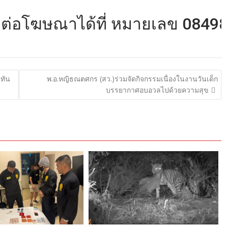
ฆษณาได้ที่ หมายเลข 084982240
่ทัน
พ.อ.หญิธณตศกร (สว.)ร่วมจัดกิจกรรมเนื่องในงานวันเด็ก
บรรยากาศอบอวลไปด้วยความสุข