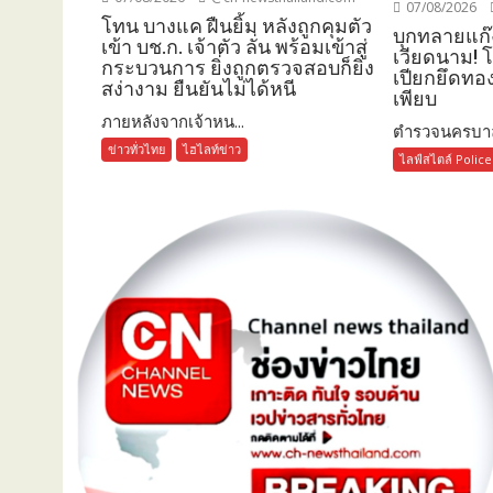
07/08/2026
โทน บางแค ฝืนยิ้ม หลังถูกคุมตัว
บุกทลายแก๊
เข้า บช.ก. เจ้าตัว ลั่น พร้อมเข้าสู่
เวียดนาม! 
กระบวนการ ยิ่งถูกตรวจสอบก็ยิ่ง
เปียกยึดทอ
สง่างาม ยืนยันไม่ได้หนี
เพียบ
ภายหลังจากเจ้าหน...
ตำรวจนครบาล
ข่าวทั่วไทย
ไฮไลท์ข่าว
ไลฟ์สไตล์ Police