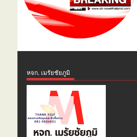
หจก. เมรัยชัยภูมิ