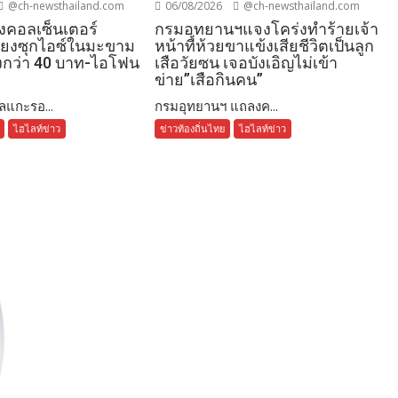
@ch-newsthailand.com
06/08/2026
@ch-newsthailand.com
งคอลเซ็นเตอร์
กรมอุทยานฯแจงโคร่งทำร้ายเจ้า
โยงซุกไอซ์ในมะขาม
หน้าที่ห้วยขาแข้งเสียชีวิตเป็นลูก
งกว่า 40 บาท-ไอโฟน
เสือวัยซน เจอบังเอิญไม่เข้า
ข่าย”เสือกินคน”
แกะรอ...
กรมอุทยานฯ แถลงค...
ไฮไลท์ข่าว
ข่าวท้องถิ่นไทย
ไฮไลท์ข่าว