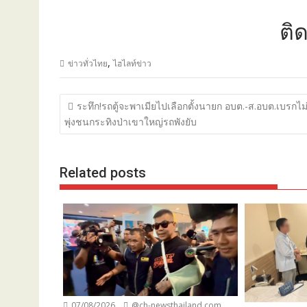
ติดต่อโ
,
ข่าวทั่วไทย
ไฮไลท์ข่าว
แนะแนว
ระทึก!รถตู้จะพาเมียไปเลือกตั้งนายก อบต.-ส.อบต.เบรกไม
เรื่อง
พุ่งชนกระทิงป่าเขาใหญ่รถพังยับ
Related posts
07/08/2026
@ch-newsthailand.com