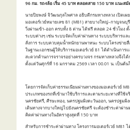
96 กม. รถ4ล้อ เริ่ม 45 บาท ตลอดสาย 150 บาท แนะสมัคร
นายปิยพงษ์ จิวัฒนกุลไพศาล อธิบดีกรมทางหลวง เปิดเผย
มอเตอร์เวย์หมายเลข 81 (M81) สายบางใหญ่–กาญจนบุรี 
วิ่งผ่านเข้า-ออก ครบทั้ง 8 ด่าน ได้ฟรี ตลอด 24 ชั่วโมง 
ระบบต่างๆ เช่น ระบบจัดเก็บค่าผ่านทาง ระบบบริหารแล
สั่งการ ระบบควบคุมน้ำหนักยานพาหนะ ระบบโครงข่ายสื่อ
ในฐานะเอกชนผู้ให้บริการมอเตอร์เวย์ 81 ได้ดำเนินกา
สะดวกด้านการจราจรอย่างครบวงจร กรมทางหลวงจึงได้กำห
ตั้งแต่วันศุกร์ที่ 16 มกราคม 2569 เวลา 00.01 น. เป็นต้น
โดยการจัดเก็บค่าธรรมเนียมผ่านทางของมอเตอร์เวย์ M
ประเภทของรถที่เข้ามาใช้บริการและตามระยะทางที่ใช้จริง
นครชัยศรี, ศีรษะทอง, นครปฐมฝั่งตะวันออก, นครปฐมฝั่งต
เดินทางจากบางใหญ่ไปยังนครชัยศรี จะต้องชำระค่าผ่าน
คิดค่าผ่านทางในอัตราสูงสุดที่ 150 บาท
สำหรับการชำระค่าผ่านทาง โครงการมอเตอร์เวย์ M81 ไ