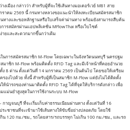
เมือง กล่าวว่า สำหรับผู้ที่จะใช้เส้นทางมอเตอร์เวย์ M81 สาย
 16 มกราคม 2569 นี้ กรมทางหลวงขอแนะนำให้ลงทะเบียนสมัครสมาชิก
านทางและขอหลักฐานหรือใบเสร็จค่าผ่านทาง พร้อมยังสามารถสืบค้น
ดยการสมัครผ่านแอปพลิเคชั่น MFlowThai หรือเว็บไซต์
ลง่ายและสะดวกมากขึ้นกว่าเดิม
่งขึ้นในการสมัครสมาชิก M-Flow โดยเฉพาะในจังหวัดนนทบุรี นครปฐม
สมาชิก M-Flow พร้อมติดตั้ง RFID Tag และมีเจ้าหน้าที่คอยอำนวย
้ง 8 ด่าน ตั้งแต่วันที่ 14 มกราคม 2569 เป็นต้นไป โดยขอให้เตรียม
ไปด้วย ทั้งนี้ สำหรับผู้ที่เป็นสมาชิก M-Flow แต่ยังไม่ได้ติดตั้ง
นำรถของท่านมาติดตั้ง RFID Tag ได้ที่จุดให้บริการดังกล่าว เพื่อ
วามแม่นยำสูงสุดในการใช้งานระบบ M-Flow
ญจนบุรี ที่จะเริ่มเก็บค่าธรรมเนียมผ่านทาง ตั้งแต่วันที่ 16
ระชาชนที่จะเข้ามาใช้เส้นทางให้ขับขี่อย่างปลอดภัย โดยใช้
ม่เกิน 120 กม./ชม., รถโดยสาร/รถบรรทุก ไม่เกิน 100 กม./ชม., และรถ