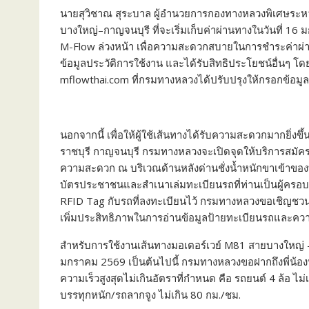
นายสุวิชาณ สุระบาล ผู้อำนวยการกองทางหลวงพิเศษระหว่าง
บางใหญ่–กาญจนบุรี ที่จะเริ่มเก็บค่าผ่านทางในวันที่
M-Flow ล่วงหน้า เพื่อความสะดวกสบายในการชำระค่าผ่
ข้อมูลประวัติการใช้งาน และได้รับสิทธิประโยชน์อื่นๆ โ
mflowthai.com ที่กรมทางหลวงได้ปรับปรุงให้กรอกข้อมู
นอกจากนี้ เพื่อให้ผู้ใช้เส้นทางได้รับความสะดวกมากยิ
ราชบุรี กาญจนบุรี กรมทางหลวงจะเปิดจุดให้บริการสมัคร
ความสะดวก ณ บริเวณด้านหลังด่านชั่งน้ำหนักขาเข้าของทั
บัตรประชาชนและสำเนาเล่มทะเบียนรถที่ท่านเป็นผู้ครอบครอง
RFID Tag กับรถที่ลงทะเบียนไว้ กรมทางหลวงขอเชิญชวนให้
เพิ่มประสิทธิภาพในการอ่านข้อมูลป้ายทะเบียนรถและค
สำหรับการใช้งานเส้นทางมอเตอร์เวย์ M81 สายบางใหญ่ – กา
มกราคม 2569 เป็นต้นไปนี้ กรมทางหลวงขอฝากถึงพี่น้องป
ความเร็วสูงสุดไม่เกินอัตราที่กำหนด คือ รถยนต์ 4 ล้อ ไ
บรรทุกหนัก/รถลากจูง ไม่เกิน 80 กม./ชม.