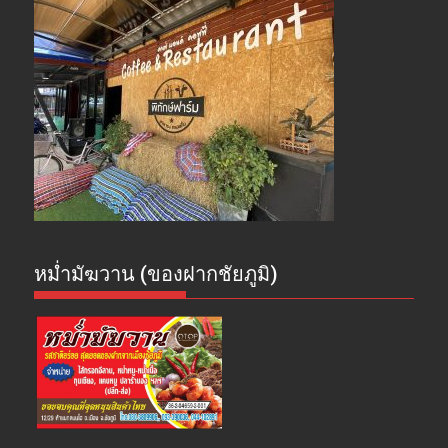
หม่ำมัฆวาน (ของฝากชัยภูมิ)