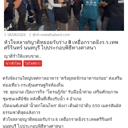
08/08/2026
@ch-newsthailand.com
หัวใจสลาย!ญาติทยอยรับร่าง 8 เหยื่อกราดยิงร.ร.เทพ
ศริรินทร์ นนทบุรี ไปประกอบพิธีทางศาสนา
ญาติร่ำให้แทบขาด...
ข่าวทั่วไทย
ไฮไลท์ข่าว
ตรังจัดงานใหญ่!เทศกาลอาหาร “ตรังยุทธจักรอาหารอร่อย” ส่งเสริม
ท่องเที่ยว-กระตุ้นเศรษฐกิจท้องถิ่น
วช. ลุยน่าน! เปิดภารกิจ “โดรนกู้ภัย” รับมือน้ำท่วม เสริมศักยภาพ
ชุมชนเจดีย์ชัย หลังพื้นที่เสี่ยงรับน้ำ 4 อำเภอ
เปิดมนต์เสน่ห์ ‘น้ำตกโตนไพร’ พังงา เดินฝ่าป่าดิบ 650 เมตรสัมผัส
ธรรมชาติสุดอลังการ
หัวใจสลาย!ญาติทยอยรับร่าง 8 เหยื่อกราดยิงร.ร.เทพศริรินทร์
นนทบุรี ไปประกอบพิธีทางศาสนา