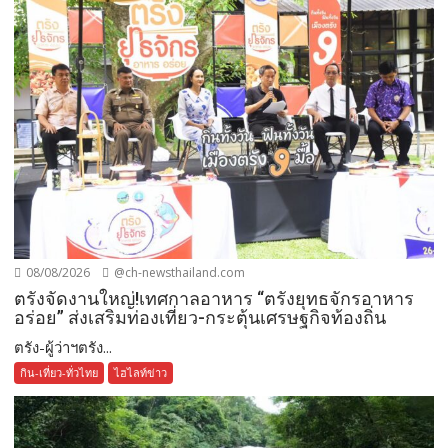
08/08/2026
@ch-newsthailand.com
ตรังจัดงานใหญ่!เทศกาลอาหาร “ตรังยุทธจักรอาหาร
อร่อย” ส่งเสริมท่องเที่ยว-กระตุ้นเศรษฐกิจท้องถิ่น
ตรัง-ผู้ว่าฯตรัง...
กิน-เที่ยว-ทั่วไทย
ไฮไลท์ข่าว