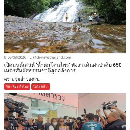
08/08/2026
@ch-newsthailand.com
เปิดมนต์เสน่ห์ ‘น้ำตกโตนไพร’ พังงา เดินฝ่าป่าดิบ 650
เมตรสัมผัสธรรมชาติสุดอลังการ
ความชุ่มฉ่ำของสา...
กิน-เที่ยว-ทั่วไทย
ไฮไลท์ข่าว