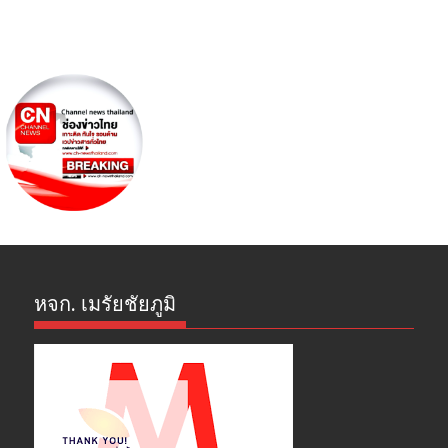
หจก. เมรัยชัยภูมิ