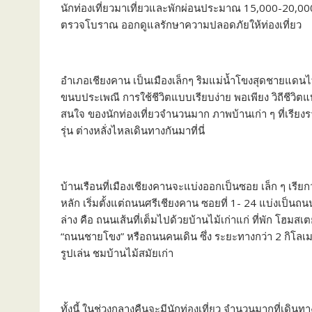
นักท่องเที่ยวมาเที่ยวและพักผ่อนประมาณ 15,000-20,000
ตรวจโบราณ ออกดูแลรักษาความปลอดภัยให้ท่องเที่ยว
อำเภอเชียงคาน เป็นเมืองเล็กๆ ริมแม่น้ำโขงสุดชายแดนไท
ขนบประเพณี การใช้ชีวิตแบบเรียบง่าย พอเพียง วิถีชีวิตแบบดั
สนใจ ของนักท่องเที่ยวจำนวนมาก ภาพบ้านเก่า ๆ ที่เรียง
รุ่น ต่างหลั่งไหลเดินทางกันมาที่นี่
บ้านเรือนที่เมืองเชียงคานจะแบ่งออกเป็นซอย เล็ก ๆ เรี
หลัก เริ่มตั้งแต่ถนนศรีเชียงคาน ซอยที่ 1- 24 แบ่งเป็นถน
ล่าง คือ ถนนเส้นที่เต็มไปด้วยบ้านไม้เก่าแก่ ที่พัก โฮมสเ
“ถนนชายโขง” หรือถนนคนเดิน ซึ่ง ระยะทางกว่า 2 กิโลเมต
รูปเล่น ชมบ้านไม้สมัยเก่า
ทั้งนี้ ในช่วงกลางคืนจะมีนักท่องเที่ยว จำนวนมากที่เดิ