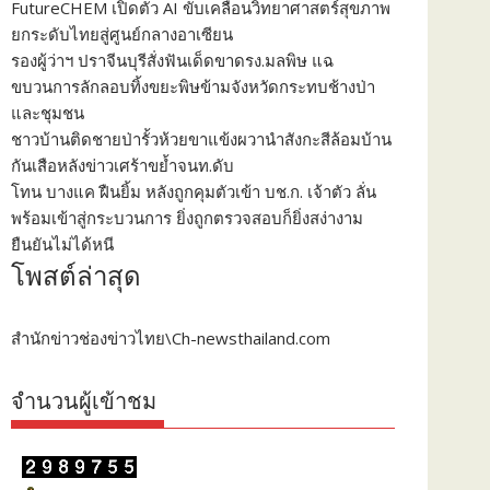
FutureCHEM เปิดตัว AI ขับเคลื่อนวิทยาศาสตร์สุขภาพ
ยกระดับไทยสู่ศูนย์กลางอาเซียน
รองผู้ว่าฯ ปราจีนบุรีสั่งฟันเด็ดขาดรง.มลพิษ แฉ
ขบวนการลักลอบทิ้งขยะพิษข้ามจังหวัดกระทบช้างป่า
และชุมชน
ชาวบ้านติดชายป่ารั้วห้วยขาแข้งผวานำสังกะสีล้อมบ้าน
กันเสือหลังข่าวเศร้าขย้ำจนท.ดับ
โทน บางแค ฝืนยิ้ม หลังถูกคุมตัวเข้า บช.ก. เจ้าตัว ลั่น
พร้อมเข้าสู่กระบวนการ ยิ่งถูกตรวจสอบก็ยิ่งสง่างาม
ยืนยันไม่ได้หนี
โพสต์ล่าสุด
สำนักข่าวช่องข่าวไทย\Ch-newsthailand.com
จำนวนผู้เข้าชม