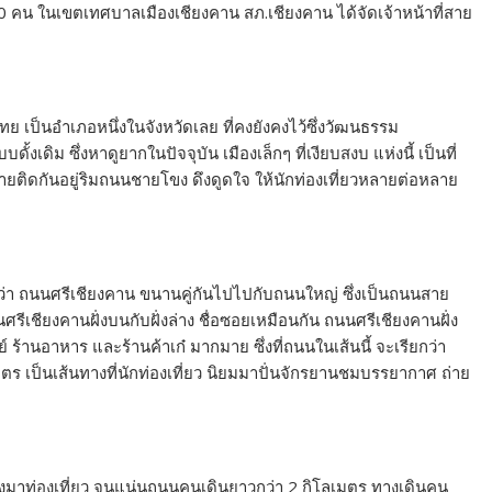
 คน ในเขตเทศบาลเมืองเชียงคาน สภ.เชียงคาน ได้จัดเจ้าหน้าที่สาย
ย เป็นอำเภอหนึ่งในจังหวัดเลย ที่คงยังคงไว้ซึ่งวัฒนธรรม
้งเดิม ซึ่งหาดูยากในปัจจุบัน เมืองเล็กๆ ที่เงียบสงบ แห่งนี้ เป็นที่
รายติดกันอยู่ริมถนนชายโขง ดึงดูดใจ ให้นักท่องเที่ยวหลายต่อหลาย
ยกว่า ถนนศรีเชียงคาน ขนานคู่กันไปไปกับถนนใหญ่ ซึ่งเป็นถนนสาย
นศรีเชียงคานฝั่งบนกับฝั่งล่าง ชื่อซอยเหมือนกัน ถนนศรีเชียงคานฝั่ง
ตย์ ร้านอาหาร และร้านค้าเก๋ มากมาย ซึ่งที่ถนนในเส้นนี้ จะเรียกว่า
ร เป็นเส้นทางที่นักท่องเที่ยว นิยมมาปั่นจักรยานชมบรรยากาศ ถ่าย
นทางมาท่องเที่ยว จนแน่นถนนคนเดินยาวกว่า 2 กิโลเมตร ทางเดินคน