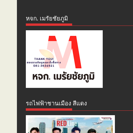
หจก. เมรัยชัยภูมิ
รถไฟฟ้าชานเมือง สีแดง