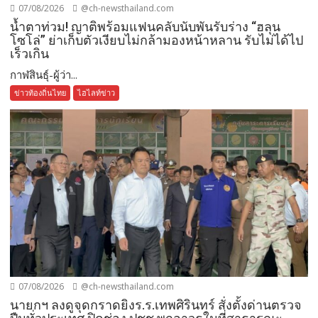
07/08/2026
@ch-newsthailand.com
น้ำตาท่วม! ญาติพร้อมแฟนคลับนับพันรับร่าง “ฮลุน
โซโล่” ย่าเก็บตัวเงียบไม่กล้ามองหน้าหลาน รับไม่ได้ไป
เร็วเกิน
กาฬสินธุ์-ผู้ว่า...
ข่าวท้องถิ่นไทย
ไฮไลท์ข่าว
07/08/2026
@ch-newsthailand.com
นายกฯ ลงดูจุดกราดยิงร.ร.เทพศิรินทร์ สั่งตั้งด่านตรวจ