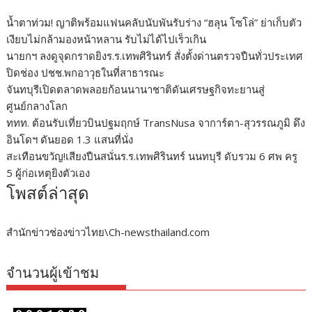
น้ำตาท่วม! ญาติพร้อมแฟนคลับนับพันรับร่าง “ฮลุน โซโล่” ย่าเก็บตัว
เงียบไม่กล้ามองหน้าหลาน รับไม่ได้ไปเร็วเกิน
นายกฯ ลงดูจุดกราดยิงร.ร.เทพศิรินทร์ สั่งตั้งด่านตรวจปืนทั่วประเทศ
ปิดช่อง ปชช.พกอาวุธในที่สาธารณะ
จันทบุรีเปิดตลาดพลอยก้อนนานาชาติดันเศรษฐกิจทะยานสู่
ศูนย์กลางโลก
ททท. ต้อนรับเที่ยวบินปฐมฤกษ์ TransNusa จาการ์ตา-สุวรรณภูมิ ดึง
อินโดฯ ดันยอด 1.3 แสนที่นั่ง
สะเทือนขวัญ!เสียงปืนสนั่นร.ร.เทพศิรินทร์ นนทบุรี ดับรวม 6 ศพ ครู
5 ผู้ก่อเหตุยิงตัวเอง
โพสต์ล่าสุด
สำนักข่าวช่องข่าวไทย\Ch-newsthailand.com
จำนวนผู้เข้าชม