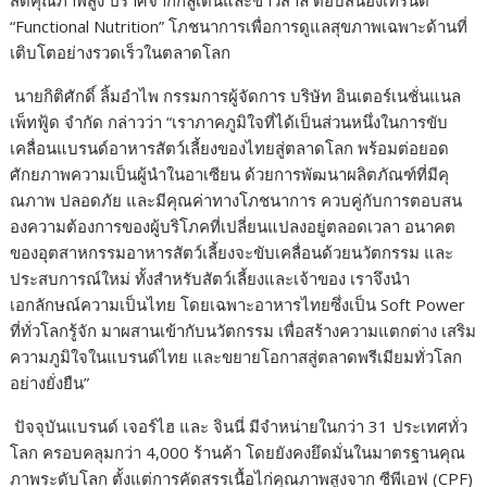
“Functional Nutrition” โภชนาการเพื่อการดูแลสุ
ขภาพเฉพาะด้านที่
เติบโตอย่
างรวดเร็วในตลาดโลก
นายกิติศักดิ์ ลิ้มอำไพ กรรมการผู้จัดการ บริษัท อินเตอร์เนชั่นแนล
เพ็ทฟู้ด จำกัด กล่าวว่า “เราภาคภูมิใจที่ได้เป็นส่วนหนึ่
งในการขับ
เคลื่อนแบรนด์อาหารสั
ตว์เลี้ยงของไทยสู่ตลาดโลก พร้อมต่อยอด
ศักยภาพความเป็นผู้
นำในอาเซียน ด้วยการพัฒนาผลิตภัณฑ์ที่มีคุ
ณภาพ ปลอดภัย และมีคุณค่าทางโภชนาการ ควบคู่กับการตอบสน
องความต้
องการของผู้บริโภคที่เปลี่
ยนแปลงอยู่ตลอดเวลา อนาคต
ของอุตสาหกรรมอาหารสัตว์
เลี้ยงจะขับเคลื่อนด้วยนวัตกรรม และ
ประสบการณ์ใหม่ ทั้งสำหรับสัตว์เลี้ยงและเจ้
าของ เราจึงนำ
เอกลักษณ์ความเป็นไทย โดยเฉพาะอาหารไทยซึ่งเป็น Soft Power
ที่ทั่วโลกรู้จัก มาผสานเข้ากับนวัตกรรม เพื่อสร้างความแตกต่าง เสริม
ความภูมิใจในแบรนด์ไทย และขยายโอกาสสู่ตลาดพรีเมียมทั่
วโลก
อย่างยั่งยืน”
ปัจจุบันแบรนด์ เจอร์ไฮ และ จินนี่ มีจำหน่ายในกว่า 31 ประเทศทั่ว
โลก ครอบคลุมกว่า 4,000 ร้านค้า โดยยังคงยึดมั่นในมาตรฐานคุ
ณ
ภาพระดับโลก ตั้งแต่การคัดสรรเนื้อไก่คุ
ณภาพสูงจาก ซีพีเอฟ (CPF)