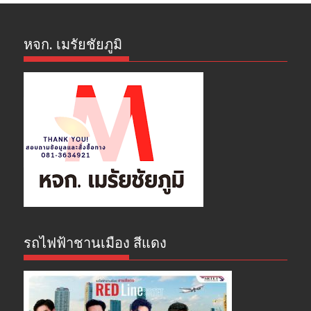
หจก. เมรัยชัยภูมิ
รถไฟฟ้าชานเมือง สีแดง