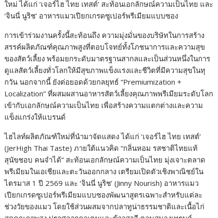
ใหม่ ได้แก่ ‘เจอร์ไฮ ไทย เทสต์’ สะท้อนเอกลักษณ์ความเป็นไทย และ
‘จินนี่ นูริช’ อาหารแมวเปียกเกรดซูเปอร์พรีเมี
ยมแบบซอง
การเข้าร่วมงานครั้งนี้สะท้อนถึ
ง ความมุ่งมั่นของบริษัทในการสร้
าง
สรรค์ผลิตภัณฑ์คุณภาพสูงที่
ตอบโจทย์ทั้งโภชนาการและความสุ
ข
ของสัตว์เลี้ยง พร้อมยกระดับมาตรฐานสากลและเป็
นส่วนหนึ่งในการ
ดูแลสัตว์เลี้
ยงทั่วโลกให้มีสุขภาพแข็
งแรงและชีวิตที่มีความสุขในทุ
กวัน นอกจากนี้ ยังต่อยอดด้วยกลยุทธ์ “Premiumization +
Localization” ที่ผสมผสานอาหารสัตว์เลี้ยงคุ
ณภาพพรีเมียมระดับโลก
เข้ากั
บเอกลักษณ์ความเป็นไทย เพื่อสร้างความแตกต่
างและความ
แข็งแกร่งให้แบรนด์
ไฮไลท์ผลิตภัณฑ์ใหม่ที่นำมาจั
ดแสดง ได้แก่ ‘เจอร์ไฮ ไทย เทสต์’
(JerHigh Thai Taste) ภายใต้แนวคิด “กลิ่นหอม รสชาติไทยแท้
สุนัขชอบ คนจำได้” สะท้อนเอกลักษณ์ความเป็นไทย มุ่งเจาะตลาด
พรีเมียมในเอเชี
ยและตะวันออกกลาง เตรียมเปิดตัวเชิงพาณิชย์
ใน
ไตรมาส 1 ปี 2569 และ ‘จินนี่ นูริช’ (Jinny Nourish) อาหารแมว
เปียกเกรดซูเปอร์พรีเมี
ยมแบบซองพัฒนาสูตรเฉพาะสำหรั
บแต่ละ
ช่วงวัยของแมว โดยใช้ส่วนผสมจากปลาทูน่
าธรรมชาติและเนื้อไก่
สดคุณภาพสู
ง ปราศจากกลูเตนและข้าวสาลี ตอบสนองเทรนด์