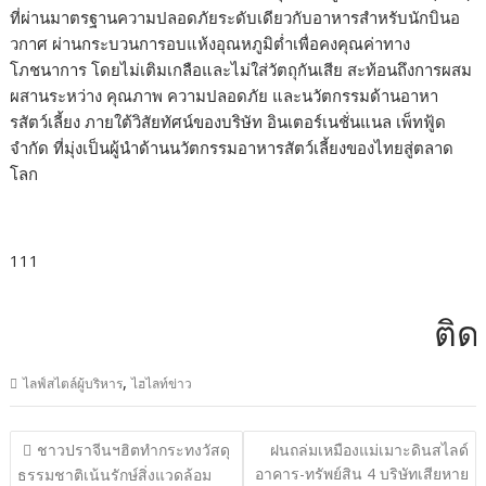
ที่ผ่านมาตรฐานความปลอดภัยระดั
บเดียวกับอาหารสำหรับนักบิ
นอ
วกาศ ผ่านกระบวนการอบแห้งอุณหภูมิต่ำ
เพื่อคงคุณค่าทาง
โภชนาการ โดยไม่เติมเกลือและไม่ใส่วัตถุ
กันเสีย สะท้อนถึงการผสม
ผสานระหว่าง คุณภาพ ความปลอดภัย และนวัตกรรมด้านอาหา
รสัตว์เลี้
ยง ภายใต้วิสัยทัศน์ของบริษัท อินเตอร์เนชั่นแนล เพ็ทฟู้ด
จำกัด ที่มุ่งเป็นผู้นำด้านนวั
ตกรรมอาหารสัตว์เลี้ยงของไทยสู่
ตลาด
โลก
111
ติดต่
,
ไลฟ์สไตล์ผู้บริหาร
ไฮไลท์ข่าว
แนะแนว
ชาวปราจีนฯฮิตทำกระทงวัสดุ
ฝนถล่มเหมืองแม่เมาะดินสไลด์
เรื่อง
อาคาร-ทรัพย์สิน 4 บริษัทเสียหาย
ธรรมชาติเน้นรักษ์สิ่งแวดล้อม