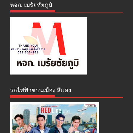
หจก. เมรัยชัยภูมิ
รถไฟฟ้าชานเมือง สีแดง