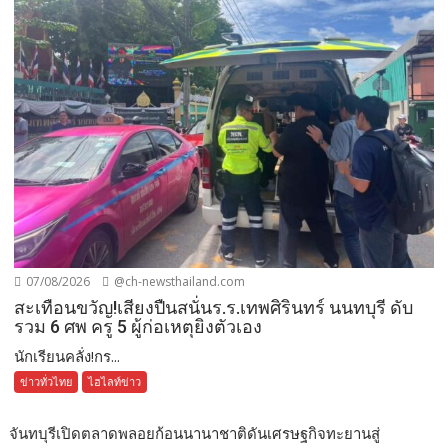
07/08/2026
@ch-newsthailand.com
สะเทือนขวัญ!เสียงปืนสนั่นร.ร.เทพศิรินทร์ นนทบุรี ดับ
รวม 6 ศพ ครู 5 ผู้ก่อเหตุยิงตัวเอง
นักเรียนคลั่ง!กร...
ข่าวทั่วไทย
ไฮไลท์ข่าว
จันทบุรีเปิดตลาดพลอยก้อนนานาชาติดันเศรษฐกิจทะยานสู่