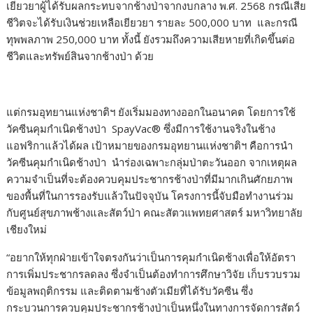
เยียวยาผู้ได้รับผลกระทบจากช้างป่าจากงบกลาง พ.ศ. 2568 กรณีเสีย
ชีวิตจะได้รับเงินช่วยเหลือเยียวยา รายละ 500,000 บาท และกรณี
ทุพพลภาพ 250,000 บาท ทั้งนี้ ยังรวมถึงความเสียหายที่เกิดขึ้นต่อ
ชีวิตและทรัพย์สินจากช้างป่า ด้วย
แต่กรมอุทยานแห่งชาติฯ ยังเริ่มมองทางออกในอนาคต โดยการใช้
วัคซีนคุมกำเนิดช้างป่า SpayVac® ซึ่งมีการใช้งานจริงในช้าง
แอฟริกาแล้วได้ผล เป้าหมายของกรมอุทยานแห่งชาติฯ คือการนำ
วัคซีนคุมกำเนิดช้างป่า นำร่องเฉพาะกลุ่มป่าตะวันออก จากเหตุผล
ความจำเป็นที่จะต้องควบคุมประชากรช้างป่าที่มีมากเกินศักยภาพ
ของพื้นที่ในการรองรับแล้วในปัจจุบัน โครงการนี้จับมือทำงานร่วม
กับศูนย์สุขภาพช้างและสัตว์ป่า คณะสัตวแพทยศาสตร์ มหาวิทยาลัย
เชียงใหม่
“อยากให้ทุกฝ่ายเข้าใจตรงกันว่าเป็นการคุมกำเนิดช้างเพื่อให้อัตรา
การเพิ่มประชากรลดลง ซึ่งจำเป็นต้องทำการศึกษาวิจัย เก็บรวบรวม
ข้อมูลพฤติกรรม และติดตามช้างตัวเมียที่ได้รับวัคซีน ซึ่ง
กระบวนการควบคุมประชากรช้างป่าเป็นหนึ่งในทางการจัดการสัตว์