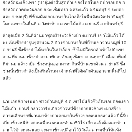
จังหวัดฉะเชิงเทรา (ป่าลุ่มต่ำผืนสุดท้ายของไทยในเขตป่ารอยต่อ 5
จังหวัดภาคตะวันออก จ.ฉะเชิงเทรา จ.สระแก้ว จ.จันทบุรี จ.ระยอง
และ จ.ชลบุรี) ที่ข้ามฝั่งออกมาหากินไกลถึงในพื้นจังหวัดปราจีนบุรี
โดยเฉพาะในพื้นที่ ต.วังท่าช้าง ต.เขาไม้แก้ว ต.ย่านรี อ.กบินทร์บุรี
ล่าสุดเมื่อ 2 วันที่ผ่านมาชุดเฝ้าระวังช้างป่า ต.ย่านรี-เขาไม้แก้ว ได้
พบเห็นช้างป่ารุ่นๆจำนวน 2 ตัว เข้ามาหากินที่บ้านเขาจาน หมู่ที่ 10
ต.ย่านรี ซึ่งช้างป่าได้หากินในป่าอ้อย ซึ่งไม่มีใครกล้าเข้าไปยังเขา
จาน ที่ผ่านมาช้างป่าจะมาพักอาศัยอยู่เชิงเขาจานทุกๆปี เมื่ออาทิตย์
ที่ผ่านมาเจ้างาบิด ช้างหนุ่มออกมาหากินที่บ้านเขาด้วน ต.ย่านรี ซึ่ง
ช่วงนั้นข้าวกำลังเป็นฟันน้ำนม เจ้าหน้าที่ได้ผลักดันออกจากพื้นที่ไป
แล้ว
นายเอกชัย พรมมา ชาวบ้านหมู่ที่ 4 ต.เขาไม้แก้วซึ่งเป็นรอยต่อต.เขา
ไม้แก้ว -ย่านรี กล่าวว่ารีบเกี่ยวข้าวหนีช้างป่ากลัวช้างจะมาสร้าง
ความเสียหายที่ผ่านมาช้างป่าเคยมากินข้าวของตนเองมาแล้ว ปีนี้รีบ
เกี่ยวข้าวหนีช้างก่อนเพื่อน ตนเองทำนา50ไร่ เกี่ยวแล้วต้องเอาข้าว
ตากไว้ข้างทุ่งนาเลย จะตากข้าวเปลือกไว้3วันไล่ความชื่นให้แห้ง