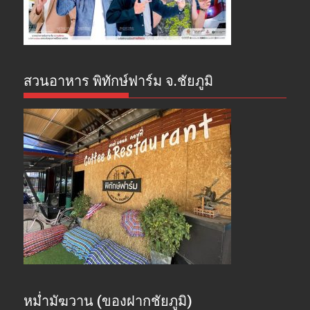
สวนอาหาร พิทักษ์ฟาร์ม จ.ชัยภูมิ
หม่ำมัฆวาน (ของฝากชัยภูมิ)