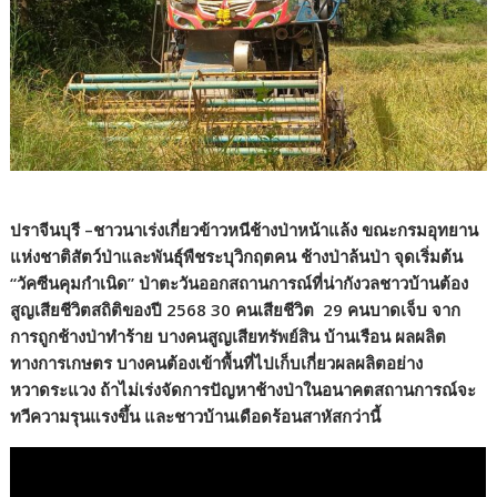
ปราจีนบุรี –ชาวนาเร่งเกี่ยวข้าวหนีช้างป่าหน้าแล้ง ขณะกรมอุทยาน
แห่งชาติสัตว์ป่าและพันธุ์พืชระบุวิกฤตคน ช้างป่าล้นป่า จุดเริ่มต้น
“วัคซีนคุมกำเนิด” ป่าตะวันออกสถานการณ์ที่น่ากังวลชาวบ้านต้อง
สูญเสียชีวิตสถิติของปี 2568 30 คนเสียชีวิต 29 คนบาดเจ็บ จาก
การถูกช้างป่าทำร้าย บางคนสูญเสียทรัพย์สิน บ้านเรือน ผลผลิต
ทางการเกษตร บางคนต้องเข้าพื้นที่ไปเก็บเกี่ยวผลผลิตอย่าง
หวาดระแวง ถ้าไม่เร่งจัดการปัญหาช้างป่าในอนาคตสถานการณ์จะ
ทวีความรุนแรงขึ้น และชาวบ้านเดือดร้อนสาหัสกว่านี้