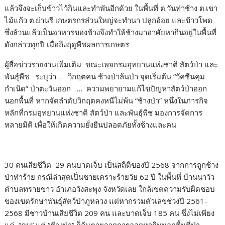
แล้วจึงจะเก็บข้าวไว้กินและทำพันอีกด้วย ในพื้นที่ ต.วันท่าช้าง ต.เขา
ไม้แก้ว ต.ย่านรี เกษตรกรส่วนใหญ่จะทำนา ปลูกอ้อย และข้าวโพด
ซึ่งล้วนแล้วเป็นอาหารของช้างจึงทำให้ช้างมาอาศัยหากินอยู่ในพื้นที่
ดังกล่าวทุกปี เมื่อถึงฤดูพืชผลการเกษตร
ผู้สื่อข่าวรายงานเพิ่มเติม ขณะเพจกรมอุทยานแห่งชาติ สัตว์ป่า และ
พันธุ์พืช ระบุว่า … วิกฤตคน ช้างป่าล้นป่า จุดเริ่มต้น “วัคซีนคุม
กำเนิด” ป่าตะวันออก … ความพยายามแก้ไขปัญหาสัตว์ป่าออก
นอกพื้นที่ หากจัดลำดับวิกฤตคงหนีไม่พ้น “ช้างป่า” หนึ่งในภารกิจ
หลักที่กรมอุทยานแห่งชาติ สัตว์ป่า และพันธุ์พืช มองการจัดการ
หลายมิติ เพื่อให้เกิดความยั่งยืนปลอดภัยทั้งช้างและคน
30 คนเสียชีวิต 29 คนบาดเจ็บ เป็นสถิติของปี 2568 จากการถูกช้าง
ป่าทำร้าย กรณีล่าสุดเป็นชายเคราะร้ายวัย 62 ปี ในพื้นที่ บ้านนาวัว
ตำบลทรายขาว อำเภอวังสะพุง จังหวัดเลย ใกล้เขตความรับผิดชอบ
ของเขตรักษาพันธุ์สัตว์ป่าภูหลวง แต่หากรวมตัวเลขช่วงปี 2561-
2568 มีชาวบ้านเสียชีวิต 209 คน และบาดเจ็บ 185 คน ซึ่งไม่เพียง