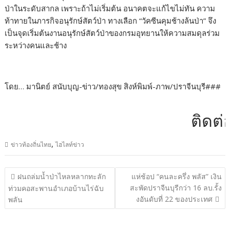
ป่าในระดับสากล เพราะถ้าไม่เริ่มต้น อนาคตจะแก้ไขไม่ทัน ความ
ท้าทายในภารกิจอนุรักษ์สัตว์ป่า ทางเลือก “วัคซีนคุมช้างล้นป่า” จึง
เป็นจุดเริ่มต้นงานอนุรักษ์สัตว์ป่าของกรมอุทยานให้ความสมดุลร่วม
ระหว่างคนและช้าง
โดย… มานิตย์ สนับบุญ-ข่าว/ทองสุข สิงห์พิมพ์-ภาพ/ปราจีนบุรี###
ติดต่อโฆ
,
ข่าวท้องถิ่นไทย
ไฮไลท์ข่าว
แนะแนว
ฝนถล่มน้ำป่าไหลหลากทะลัก
แห่ช้อป “คนละครึ่ง พลัส” เงิน
เรื่อง
สะพัดปราจีนบุรีกว่า 16 ลบ.รั้ง
ท่วมคอสะพานอำเภอบ้านไร่ฉับ
งอันดับที่ 22 ของประเทศ
พลัน