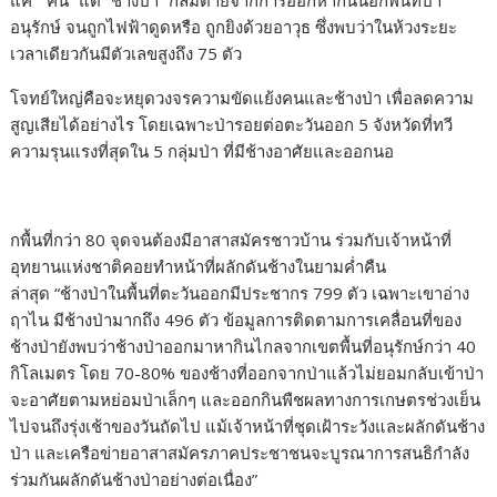
แค่ “คน” แต่ “ช้างป่า” ก็ล้มตายจากการออกหากินนอกพื้นที่ป่า
อนุรักษ์ จนถูกไฟฟ้าดูดหรือ ถูกยิงด้วยอาวุธ ซึ่งพบว่าในห้วงระยะ
เวลาเดียวกันมีตัวเลขสูงถึง 75 ตัว
โจทย์ใหญ่คือจะหยุดวงจรความขัดแย้งคนและช้างป่า เพื่อลดความ
สูญเสียได้อย่างไร โดยเฉพาะป่ารอยต่อตะวันออก 5 จังหวัดที่ทวี
ความรุนแรงที่สุดใน 5 กลุ่มป่า ที่มีช้างอาศัยและออกนอ
กพื้นที่กว่า 80 จุดจนต้องมีอาสาสมัครชาวบ้าน ร่วมกับเจ้าหน้าที่
อุทยานแห่งชาติคอยทำหน้าที่ผลักดันช้างในยามค่ำคืน
ล่าสุด “ช้างป่าในพื้นที่ตะวันออกมีประชากร 799 ตัว เฉพาะเขาอ่าง
ฤาไน มีช้างป่ามากถึง 496 ตัว ข้อมูลการติดตามการเคลื่อนที่ของ
ช้างป่ายังพบว่าช้างป่าออกมาหากินไกลจากเขตพื้นที่อนุรักษ์กว่า 40
กิโลเมตร โดย 70-80% ของช้างที่ออกจากป่าแล้วไม่ยอมกลับเข้าป่า
จะอาศัยตามหย่อมป่าเล็กๆ และออกกินพืชผลทางการเกษตรช่วงเย็น
ไปจนถึงรุ่งเช้าของวันถัดไป แม้เจ้าหน้าที่ชุดเฝ้าระวังและผลักดันช้าง
ป่า และเครือข่ายอาสาสมัครภาคประชาชนจะบูรณาการสนธิกำลัง
ร่วมกันผลักดันช้างป่าอย่างต่อเนื่อง”