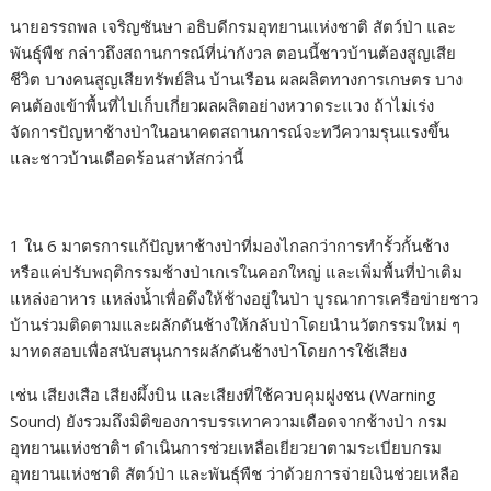
นายอรรถพล เจริญชันษา อธิบดีกรมอุทยานแห่งชาติ สัตว์ป่า และ
พันธุ์พืช กล่าวถึงสถานการณ์ที่น่ากังวล ตอนนี้ชาวบ้านต้องสูญเสีย
ชีวิต บางคนสูญเสียทรัพย์สิน บ้านเรือน ผลผลิตทางการเกษตร บาง
คนต้องเข้าพื้นที่ไปเก็บเกี่ยวผลผลิตอย่างหวาดระแวง ถ้าไม่เร่ง
จัดการปัญหาช้างป่าในอนาคตสถานการณ์จะทวีความรุนแรงขึ้น
และชาวบ้านเดือดร้อนสาหัสกว่านี้
1 ใน 6 มาตรการแก้ปัญหาช้างป่าที่มองไกลกว่าการทำรั้วกั้นช้าง
หรือแค่ปรับพฤติกรรมช้างป่าเกเรในคอกใหญ่ และเพิ่มพื้นที่ป่าเติม
แหล่งอาหาร แหล่งน้ำเพื่อดึงให้ช้างอยู่ในป่า บูรณาการเครือข่ายชาว
บ้านร่วมติดตามและผลักดันช้างให้กลับป่าโดยนำนวัตกรรมใหม่ ๆ
มาทดสอบเพื่อสนับสนุนการผลักดันช้างป่าโดยการใช้เสียง
เช่น เสียงเสือ เสียงผึ้งบิน และเสียงที่ใช้ควบคุมฝูงชน (Warning
Sound) ยังรวมถึงมิติของการบรรเทาความเดือดจากช้างป่า กรม
อุทยานแห่งชาติฯ ดำเนินการช่วยเหลือเยียวยาตามระเบียบกรม
อุทยานแห่งชาติ สัตว์ป่า และพันธุ์พืช ว่าด้วยการจ่ายเงินช่วยเหลือ