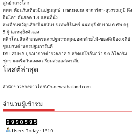
ศูนย์กลางโลก
ททท. ต้อนรับเที่ยวบินปฐมฤกษ์ TransNusa จาการ์ตา-สุวรรณภูมิ ดึง
อินโดฯ ดันยอด 1.3 แสนที่นั่ง
สะเทือนขวัญ!เสียงปืนสนั่นร.ร.เทพศิรินทร์ นนทบุรี ดับรวม 6 ศพ ครู
5 ผู้ก่อเหตุยิงตัวเอง
พลิกโฉมสินค้าเกษตรนครปฐมรวมสุดยอดกล้วยไม้-ของดีเมืองเจดีย์
ชูแบรนด์ ‘นครปฐมการันตี’
DSI-ศปพ.5 บูรณาการตำรวจภาค 5 สกัดเฮโรอีนกว่า 8.6 กิโลกรัม
ซุกขวดครีมกันแดดเตรียมส่งออสเตรเลีย
โพสต์ล่าสุด
สำนักข่าวช่องข่าวไทย\Ch-newsthailand.com
จำนวนผู้เข้าชม
Users Today : 1510