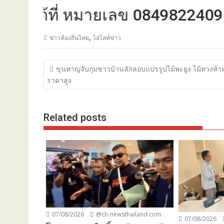
ด้ที่ หมายเลข 0849822409
,
ข่าวท้องถิ่นไทย
ไฮไลท์ข่าว
แนะแนว
ขุนหาญจับกุมชาวบ้านลักลอบแปรรูปไม้พะยูง ไม้หวงห้า
เรื่อง
ราคาสูง
Related posts
07/08/2026
@ch-newsthailand.com
07/08/2026