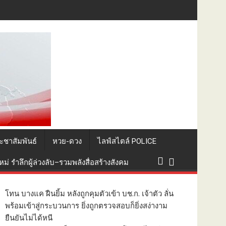
 บาท-ไอโฟนเพียบ
ะชาสัมพันธ์
หวย-ดวง
ไลฟ์สไตล์ POLICE
่ รำลึกผู้ล่วงลับ–รวมพลังสื่อสร้างสังคม
โทน บางแค ฝืนยิ้ม หลังถูกคุมตัวเข้า บช.ก. เจ้าตัว ลั่น
พร้อมเข้าสู่กระบวนการ ยิ่งถูกตรวจสอบก็ยิ่งสง่างาม
ยืนยันไม่ได้หนี