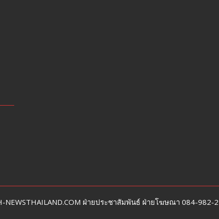
CH-NEWSTHAILAND.COM ฝ่ายประชาสัมพันธ์ ฝ่ายโฆษณา 084-982-240