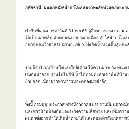
อุทัยธานี- ฝนตกหนัก!น้ำป่าไหลหลากทะลักท่วมคอสะพ
ค่ำคืนที่ผ่านมาของวันที่ 01 พ.ย.68 ผู้สื่อข่าวรายงานจาก
ได้เปิดเผยคลิป ฝนตกลงมาอย่างต่อเนื่อง ทำให้น้ำป่าไห
ออกจุดชมวิวสำหรับนักท่องเที่ยว ได้เกิดน้ำท่วมขึ้นสูง
รวมถึงบริเวณบ้านบึงและใกล้เคียง ให้ควรเฝ้าระวัง ขณะเ
เร่งกันนำออก ผ่านไปไม่กี่ที น้ำได้ท่วมทะลักเข้าพื้นที่บ้
ย้ายออก เนื่องจากหวั่นว่าฝนจะตกลงมาซ้ำอีก
ทั้งนีี้ กรมอุตุฯประกาศ ช่วงนี้อากาศแปรปรวนมีฝนตกหนัก ซ
และชาวบ้านป้องกันและระวังความเสียหาย และเพิ่มความ
ฝนตกซึ่งอาจทำให้เกิดน้ำท่วมได้ และคอยเฝ้าสังเกตการณ