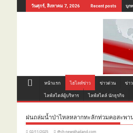
Skip
บุก
วันศุกร์, สิงหาคม 7, 2026
Recent posts
to
content
หน้าแรก
ไฮไลท์ข่าว
ข่าวด่วน
ข่าว
ไลฟ์สไตล์ผู้บริหาร
ไลฟ์สไตล์ นักธุรกิจ
ฝนถล่มน้ำป่าไหลหลากทะลักท่วมคอสะพาน
02/11/2025
@ch-newsthailand.com