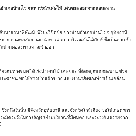
านอำเภอบ้านไร่ จนท.เร่งนำเศษไม้ เศษขยะออกจากคอสะพาน
คลิปนายธนาพิพัฒน์ พิริยะวิชิตชัย ชาวบ้านอำเภอบ้านไร่ จ.อุทัยธานี
ลหลาก ท่วมคอสะพานสะนำคาเฟ่ แถวบริเวณต้นไม้ยักษ์ ซึ่งเป็นทางเข้า
 ทะลักท่วมคอสะพานทางเข้าออก
ดียวกันทางจนท.ได้เร่งนำเศษไม้ เศษขยะ ที่ติดอยู่กับคอสะพาน ช่วย
านประชาชน ขอให้ชาวบ้านเฝ้าระวัง และเร่งนำสิ่งของที่จำเป็นเคลื่อน
ึ่งหนึ่งในนั้น มีจังหวัดอุทัยธานี และจังหวัดใกล้เคียง ขอให้เกษตรกร
ระมัดระวังในการสัญจรผ่านบริเวณที่มีฝนตก และระวังอันตรายจาก
์