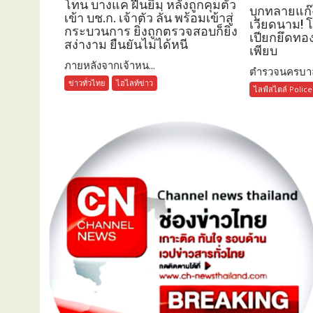
โทน บางแค ฝืนยิ้ม หลังถูกคุมตัว
บุกทลายแก๊
เข้า บช.ก. เจ้าตัว ลั่น พร้อมเข้าสู่
เวียดนาม! 
กระบวนการ ยิ่งถูกตรวจสอบก็ยิ่ง
เปียกยึดทอ
สง่างาม ยืนยันไม่ได้หนี
เพียบ
ภายหลังจากเจ้าหน...
ตำรวจนครบาล
ข่าวทั่วไทย
ไฮไลท์ข่าว
ไลฟ์สไตล์ Police