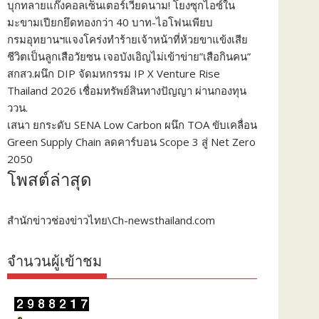
บุกทลายแก๊งคอลเซ็นเตอร์เวียดนาม! โยงซุกไอซ์ใน
มะขามเปียกยึดทองกว่า 40 บาท-ไอโฟนเพียบ
กรมอุทยานฯแจงโคร่งทำร้ายเจ้าหน้าที่ห้วยขาแข้งเสีย
ชีวิตเป็นลูกเสือวัยซน เจอบังเอิญไม่เข้าข่าย”เสือกินคน”
สกสว.ผนึก DIP จัดมหกรรม IP X Venture Rise
Thailand 2026 เชื่อมทรัพย์สินทางปัญญา ผ่านกองทุน
ววน.
เสนา ยกระดับ SENA Low Carbon ผนึก TOA ขับเคลื่อน
Green Supply Chain ลดคาร์บอน Scope 3 สู่ Net Zero
2050
โพสต์ล่าสุด
สำนักข่าวช่องข่าวไทย\Ch-newsthailand.com
จำนวนผู้เข้าชม