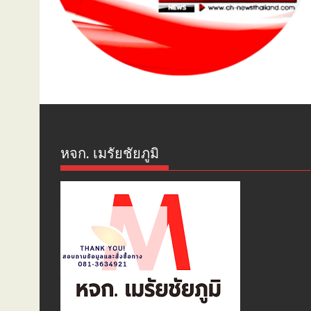
หจก. เมรัยชัยภูมิ