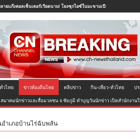
ทลายแก๊งคอลเซ็นเตอร์เวียดนาม! โยงซุกไอซ์ในมะขามเปียกยึดทองกว่า 40
ทั่วไทย
ข่าวท้องถิ่นไทย
คลิปข่าว
กิน-เที่ยว-ทั่วไทย
ปร
สมาคมนักข่าวและสื่อมวลชน จ.ชัยภูมิ ทำบุญวันนักข่าว เปิดสำนักงานใหม
อำเภอบ้านไร่ฉับพลัน