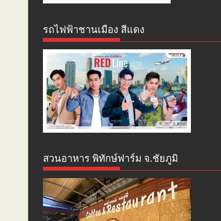
รถไฟฟ้าชานเมือง สีแดง
สวนอาหาร พิทักษ์ฟาร์ม จ.ชัยภูมิ