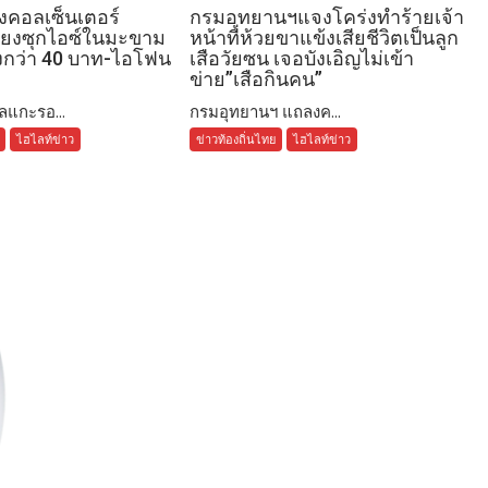
งคอลเซ็นเตอร์
กรมอุทยานฯแจงโคร่งทำร้ายเจ้า
โยงซุกไอซ์ในมะขาม
หน้าที่ห้วยขาแข้งเสียชีวิตเป็นลูก
งกว่า 40 บาท-ไอโฟน
เสือวัยซน เจอบังเอิญไม่เข้า
ข่าย”เสือกินคน”
แกะรอ...
กรมอุทยานฯ แถลงค...
ไฮไลท์ข่าว
ข่าวท้องถิ่นไทย
ไฮไลท์ข่าว