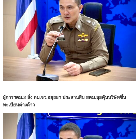
ผู้การฯตม.3 สั่ง ตม.จว.อยุธยา ประสานสืบ สตม.ลุยคุ้นบริษัทขึ้น
ทะเบียนต่างด้าว