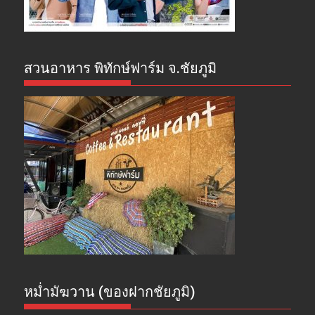
สวนอาหาร พิทักษ์ฟาร์ม จ.ชัยภูมิ
หม่ำมัฆวาน (ของฝากชัยภูมิ)