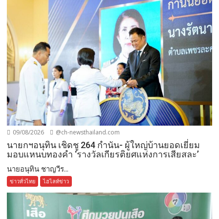
09/08/2026
@ch-newsthailand.com
นายกฯอนุทิน เชิดชู 264 กำนัน- ผู้ใหญ่บ้านยอดเยี่ยม
มอบแหนบทองคำ ‘รางวัลเกียรติยศแห่งการเสียสละ’
นายอนุทิน ชาญวีร...
ข่าวทั่วไทย
ไฮไลท์ข่าว