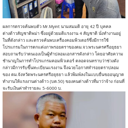
ผลการตรวจค้นพบตัว Mr.Myint นามสมมติ อายุ 42 ปี บุคคล
ต่างด้าวสัญชาติพม่า ซึ่งอยู่ด้วยมติแรงงาน 4 สัญชาติ นั่งทำงานอยู่
ในที่ดังกล่าว และตรวจค้นพบเครื่องคอมพิวเตอร์ซึ่งมีการใช้
โปรแกรมในการตกแต่งภาพรอยตราของตม.จว.พระนครศรีอยุธยา
สอบถามรับว่าตนเองเป็นผู้ทำปลอมเอกสารดังกล่าว โดยอาศัยความ
ชำนาญในการทำโปรแกรมคอมพิวเตอร์ ตลอดจนทราบว่าช่วงดัง
กล่าวมีการรับขึ้นทะเบียนแรงงาน จึงฉวยโอกาสทำรอยตราปลอม
ของ ตม.จังหวัดพระนครศรีอยุธยา แล้วพิมพ์ลงในแบบยื่นขออนุญาต
ทำงานให้แรงงานต่างด้าว (บต.50) ของคนต่างด้าวที่มาว่าจ้าง ก่อนที่
จะรับเงินค่าทำรายละ 5-6000 บ.