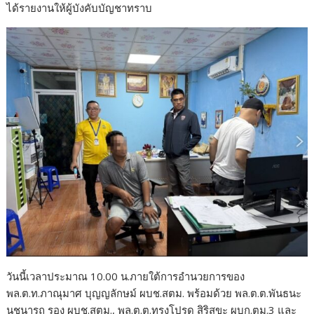
ได้รายงานให้ผู้บังคับบัญชาทราบ
วันนี้เวลาประมาณ 10.00 น.ภายใต้การอำนวยการของ
พล.ต.ท.ภาณุมาศ บุญญลักษม์ ผบช.สตม. พร้อมด้วย พล.ต.ต.พันธนะ
นุชนารถ รอง ผบช.สตม., พล.ต.ต.ทรงโปรด สิริสุขะ ผบก.ตม.3 และ