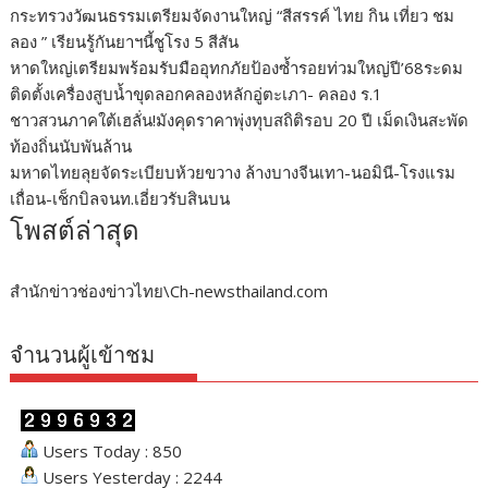
กระทรวงวัฒนธรรมเตรียมจัดงานใหญ่ “สีสรรค์ ไทย กิน เที่ยว ชม
ลอง ” เรียนรู้กันยาฯนี้ชูโรง 5 สีสัน
หาดใหญ่เตรียมพร้อมรับมืออุทกภัยป้องซ้ำรอยท่วมใหญ่ปี’68ระดม
ติดตั้งเครื่องสูบน้ำขุดลอกคลองหลักอู่ตะเภา- คลอง ร.1
ชาวสวนภาคใต้เฮลั่น!มังคุดราคาพุ่งทุบสถิติรอบ 20 ปี เม็ดเงินสะพัด
ท้องถิ่นนับพันล้าน
มหาดไทยลุยจัดระเบียบห้วยขวาง ล้างบางจีนเทา-นอมินี-โรงแรม
เถื่อน-เช็กบิลจนท.เอี่ยวรับสินบน
โพสต์ล่าสุด
สำนักข่าวช่องข่าวไทย\Ch-newsthailand.com
จำนวนผู้เข้าชม
Users Today : 850
Users Yesterday : 2244