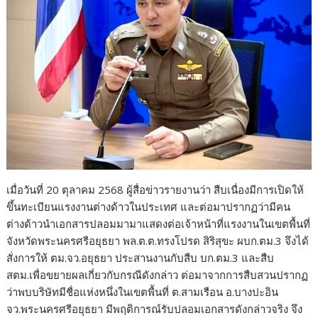
เมื่อวันที่ 20 ตุลาคม 2568 ผู้สื่อข่าวรายงานว่า สืบเนื่องมีการเปิดให้
ขึ้นทะเบียนแรงงานต่างด้าวในประเทศ และต่อมาปรากฏว่ามีคน
ต่างด้าวนำเอกสารปลอมมามาแสดงต่อเจ้าหน้าที่แรงงานในเขตพื้นที่
จังหวัดพระนครศรีอยุธยา พล.ต.ต.ทรงโปรด สิริสุขะ ผบก.ตม.3 จึงได้
สั่งการให้ ตม.จว.อยุธยา ประสานงานกับสืบ บก.ตม.3 และสืบ
สตม.เพื่อขยายผลเกี่ยวกับกรณีดังกล่าว ต่อมาจากการสืบสวนปรากฏ
ว่าพบบริษัทมีชื่อแห่งหนึ่งในเขตพื้นที่ ต.สามเรือน อ.บางปะอิน
จว.พระนครศรีอยุธยา มีพฤติการณ์รับปลอมเอกสารดังกล่าวจริง จึง