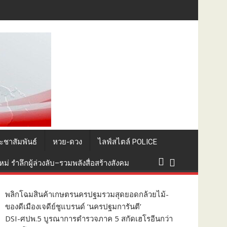
ันแดดเตรียมส่งออสเตรเลีย
ะชาสัมพันธ์
หวย-ดวง
ไลฟ์สไตล์ POLICE
่ รำลึกผู้ล่วงลับ–รวมพลังสื่อสร้างสังคม
พลิกโฉมสินค้าเกษตรนครปฐมรวมสุดยอดกล้วยไม้-
ของดีเมืองเจดีย์ชูแบรนด์ ‘นครปฐมการันตี’
DSI-ศปพ.5 บูรณาการตำรวจภาค 5 สกัดเฮโรอีนกว่า