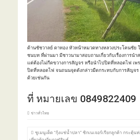
ด้านชัชวาลย์ ดาทอง หัวหน้าหมวดทางหลวงประโคนชัย ให
ชนบท ที่ผ่านมา มีชาวนามาสอบถามเกี่ยวกับเรื่องการนำ
แต่ต้องไม่กีดขวางการสัญจร หรือนำไปปิดที่หลอดไฟ เพร
ปิดที่หลอดไฟ จนถนนจุดดังกล่าวมืดกระทบกับการสัญจร ก็
ด้วยเช่นกัน
้ที่ หมายเลข 0849822409
ข่าวทั่วไทย
แนะแนว
ชูเมนูเด็ด “กุ้งแช่น้ำปลา” ซิกเนเจอร์เรียกลูกค้า กระตุ้นท
เรื่อง
เที่ยวท้องถิ่นกาฬสินธุ์