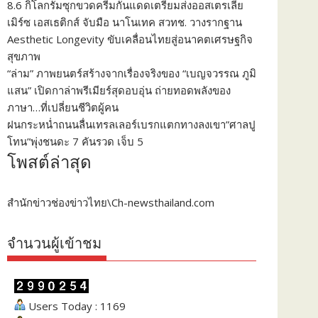
8.6 กิโลกรัมซุกขวดครีมกันแดดเตรียมส่งออสเตรเลีย
เมิร์ซ เอสเธติกส์ จับมือ นาโนเทค สวทช. วางรากฐาน
Aesthetic Longevity ขับเคลื่อนไทยสู่อนาคตเศรษฐกิจ
สุขภาพ
“ล่าม” ภาพยนตร์สร้างจากเรื่องจริงของ “เบญจวรรณ ภูมิ
แสน” เปิดกาล่าพรีเมียร์สุดอบอุ่น ถ่ายทอดพลังของ
ภาษา…ที่เปลี่ยนชีวิตผู้คน
ฝนกระหน่ำถนนลื่นเทรลเลอร์เบรกแตกทางลงเขา”ศาลปู
โทน”พุ่งชนดะ 7 คันรวด เจ็บ 5
โพสต์ล่าสุด
สำนักข่าวช่องข่าวไทย\Ch-newsthailand.com
จำนวนผู้เข้าชม
Users Today : 1169