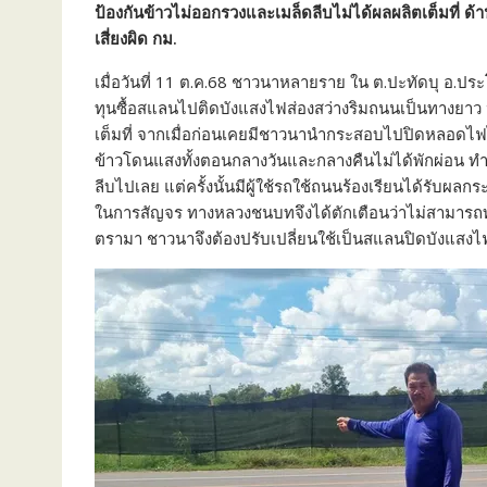
ป้องกันข้าวไม่ออกรวงและเมล็ดลีบไม่ได้ผลผลิตเต็มที
เสี่ยงผิด กม.
เมื่อวันที่ 11 ต.ค.68 ชาวนาหลายราย ใน ต.ปะทัดบุ อ.ประโ
ทุนซื้อสแลนไปติดบังแสงไฟส่องสว่างริมถนนเป็นทางยาว ป้
เต็มที่ จากเมื่อก่อนเคยมีชาวนานำกระสอบไปปิดหลอดไ
ข้าวโดนแสงทั้งตอนกลางวันและกลางคืนไม่ได้พักผ่อน ทำ
ลีบไปเลย แต่ครั้งนั้นมีผู้ใช้รถใช้ถนนร้องเรียนได้รับผล
ในการสัญจร ทางหลวงชนบทจึงได้ตักเตือนว่าไม่สามารถท
ตรามา ชาวนาจึงต้องปรับเปลี่ยนใช้เป็นสแลนปิดบังแสง