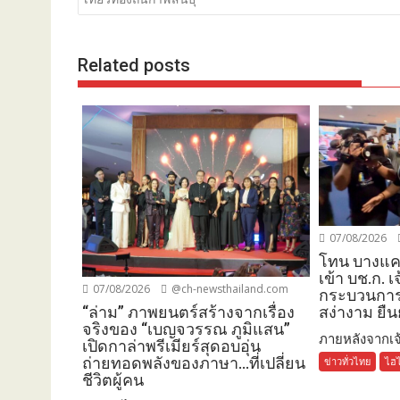
Related posts
07/08/2026
โทน บางแค ฝ
เข้า บช.ก. เจ
07/08/2026
@ch-newsthailand.com
กระบวนการ 
“ล่าม” ภาพยนตร์สร้างจากเรื่อง
สง่างาม ยืน
จริงของ “เบญจวรรณ ภูมิแสน”
ภายหลังจากเจ้
เปิดกาล่าพรีเมียร์สุดอบอุ่น
ถ่ายทอดพลังของภาษา…ที่เปลี่ยน
ข่าวทั่วไทย
ไฮไ
ชีวิตผู้คน