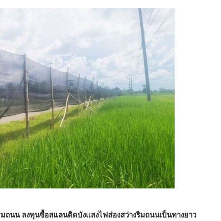
ริมถนน ลงทุนซื้อสแลนติดบังแสงไฟส่องสว่างริมถนนเป็นทางยาว