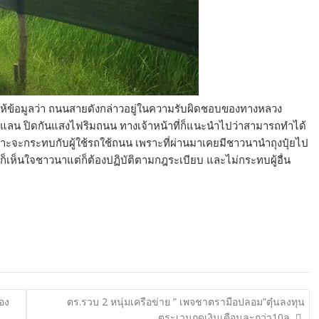
้ข้อมูลว่า ถนนสายดังกล่าวอยู่ในความรับผิดชอบของทางหลวง
สแลน ปิดกันแสงไฟริมถนน ทางเจ้าหน้าที่ก็แนะนำไปว่าสามารถทำได้
าะจะกระทบกับผู้ใช้รถใช้ถนน เพราะที่ผ่านมาเคยมีชาวนานำถุงปุ๋ยไป
เห็นใจชาวนาแต่ก็ต้องปฏิบัติตามกฎระเบียบ และไม่กระทบผู้อื่น
่อง
ตร.รวบ 2 หนุ่มเครือข่าย ” เพจชาตรามือปลอม”ตุ๋นลงทุน
ตระเวนกดเงินเดือนละกว่า10ล.