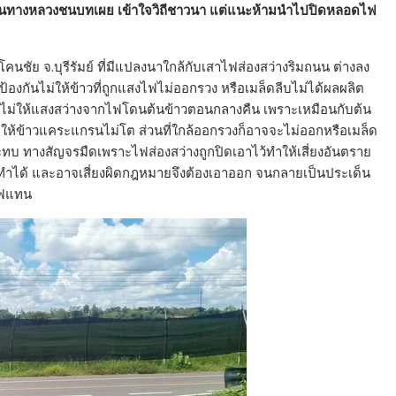
่ ด้านทางหลวงชนบทเผย เข้าใจวิถีชาวนา แต่แนะห้ามนำไปปิดหลอดไฟ
คนชัย จ.บุรีรัมย์ ที่มีแปลงนาใกล้กับเสาไฟส่องสว่างริมถนน ต่างลง
องกันไม่ให้ข้าวที่ถูกแสงไฟไม่ออกรวง หรือเมล็ดลีบไม่ได้ผลผลิต
ฟไม่ให้แสงสว่างจากไฟโดนต้นข้าวตอนกลางคืน เพราะเหมือนกับต้น
ให้ข้าวแคระแกรนไม่โต ส่วนที่ใกล้ออกรวงก็อาจจะไม่ออกหรือเมล็ด
กระทบ ทางสัญจรมืดเพราะไฟส่องสว่างถูกปิดเอาไว้ทำให้เสี่ยงอันตราย
ำได้ และอาจเสี่ยงผิดกฎหมายจึงต้องเอาออก จนกลายเป็นประเด็น
ไฟแทน