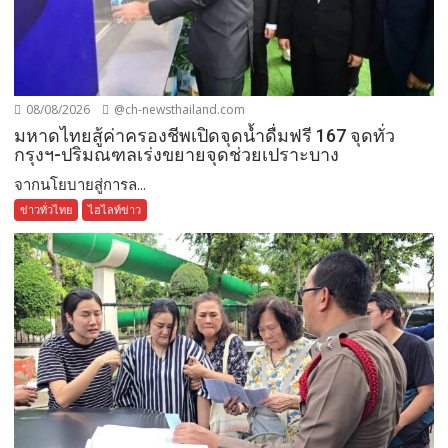
08/08/2026
@ch-newsthailand.com
มหาดไทยสู้ค่าครองชีพเปิดจุดน้ำดื่มฟรี 167 จุดทั่ว
กรุงฯ-ปริมณฑลเร่งขยายจุดช่วยเปราะบาง
จากนโยบายสู่การล...
ข่าวทั่วไทย
ไฮไลท์ข่าว