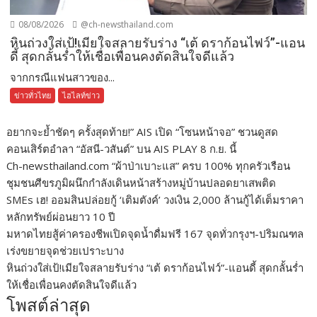
08/08/2026
@ch-newsthailand.com
หินถ่วงใส่เป้!เมียใจสลายรับร่าง “เต้ ดราก้อนไฟว์”-แอน
ดี้ สุดกลั้นร่ำให้เชื่อเพื่อนคงตัดสินใจดีแล้ว
จากกรณีแฟนสาวของ...
ข่าวทั่วไทย
ไฮไลท์ข่าว
อยากจะย้ำชัดๆ ครั้งสุดท้าย!” AIS เปิด “โซนหน้าจอ” ชวนดูสด
คอนเสิร์ตอำลา “อัสนี-วสันต์” บน AIS PLAY 8 ก.ย. นี้
Ch-newsthailand.com “ผ้าป่าเบาะแส” ครบ 100% ทุกครัวเรือน
ชุมชนศีขรภูมิผนึกกำลังเดินหน้าสร้างหมู่บ้านปลอดยาเสพติด
SMEs เฮ! ออมสินปล่อยกู้ ‘เติมตังค์’ วงเงิน 2,000 ล้านกู้ได้เต็มราคา
หลักทรัพย์ผ่อนยาว 10 ปี
มหาดไทยสู้ค่าครองชีพเปิดจุดน้ำดื่มฟรี 167 จุดทั่วกรุงฯ-ปริมณฑล
เร่งขยายจุดช่วยเปราะบาง
หินถ่วงใส่เป้!เมียใจสลายรับร่าง “เต้ ดราก้อนไฟว์”-แอนดี้ สุดกลั้นร่ำ
ให้เชื่อเพื่อนคงตัดสินใจดีแล้ว
โพสต์ล่าสุด