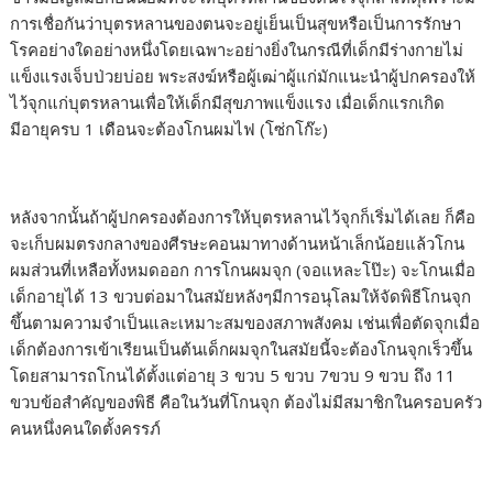
การเชื่อกันว่าบุตรหลานของตนจะอยู่เย็นเป็นสุขหรือเป็นการรักษา
โรคอย่างใดอย่างหนึ่งโดยเฉพาะอย่างยิ่งในกรณีที่เด็กมีร่างกายไม่
แข็งแรงเจ็บป่วยบ่อย พระสงฆ์หรือผู้เฒ่าผู้แก่มักแนะนำผู้ปกครองให้
ไว้จุกแก่บุตรหลานเพื่อให้เด็กมีสุขภาพแข็งแรง เมื่อเด็กแรกเกิด
มีอายุครบ 1 เดือนจะต้องโกนผมไฟ (โซ่กโก๊ะ)
หลังจากนั้นถ้าผู้ปกครองต้องการให้บุตรหลานไว้จุกก็เริ่มได้เลย ก็คือ
จะเก็บผมตรงกลางของศีรษะคอนมาทางด้านหน้าเล็กน้อยแล้วโกน
ผมส่วนที่เหลือทั้งหมดออก การโกนผมจุก (จอแหละโป๊ะ) จะโกนเมื่อ
เด็กอายุได้ 13 ขวบต่อมาในสมัยหลังๆมีการอนุโลมให้จัดพิธีโกนจุก
ขึ้นตามความจำเป็นและเหมาะสมของสภาพสังคม เช่นเพื่อตัดจุกเมื่อ
เด็กต้องการเข้าเรียนเป็นต้นเด็กผมจุกในสมัยนี้จะต้องโกนจุกเร็วขึ้น
โดยสามารถโกนได้ตั้งแต่อายุ 3 ขวบ 5 ขวบ 7ขวบ 9 ขวบ ถึง 11
ขวบข้อสำคัญของพิธี คือในวันที่โกนจุก ต้องไม่มีสมาชิกในครอบครัว
คนหนึ่งคนใดตั้งครรภ์