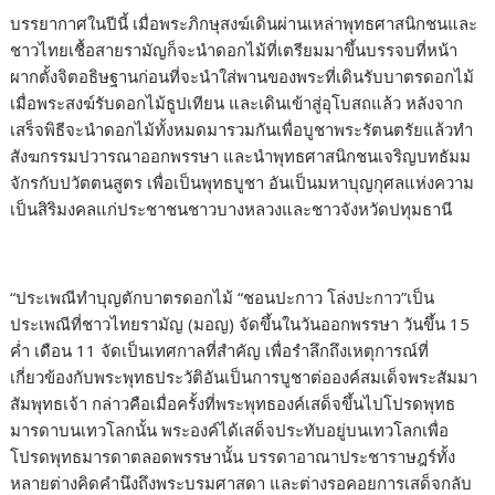
บรรยากาศในปีนี้ เมื่อพระภิกษุสงฆ์เดินผ่านเหล่าพุทธศาสนิกชนและ
ชาวไทยเชื้อสายรามัญก็จะนำดอกไม้ที่เตรียมมาขึ้นบรรจบที่หน้า
ผากตั้งจิตอธิษฐานก่อนที่จะนำใส่พานของพระที่เดินรับบาตรดอกไม้
เมื่อพระสงฆ์รับดอกไม้ธูปเทียน และเดินเข้าสู่อุโบสถแล้ว หลังจาก
เสร็จพิธีจะนำดอกไม้ทั้งหมดมารวมกันเพื่อบูชาพระรัตนตรัยแล้วทำ
สังฆกรรมปวารณาออกพรรษา และนำพุทธศาสนิกชนเจริญบทธัมม
จักรกับปวัตตนสูตร เพื่อเป็นพุทธบูชา อันเป็นมหาบุญกุศลแห่งความ
เป็นสิริมงคลแก่ประชาชนชาวบางหลวงและชาวจังหวัดปทุมธานี
“ประเพณีทำบุญตักบาตรดอกไม้ “ชอนปะกาว โล่งปะกาว”เป็น
ประเพณีที่ชาวไทยรามัญ (มอญ) จัดขึ้นในวันออกพรรษา วันขึ้น 15
ค่ำ เดือน 11 จัดเป็นเทศกาลที่สำคัญ เพื่อรำลึกถึงเหตุการณ์ที่
เกี่ยวข้องกับพระพุทธประวัติอันเป็นการบูชาต่อองค์สมเด็จพระสัมมา
สัมพุทธเจ้า กล่าวคือเมื่อครั้งที่พระพุทธองค์เสด็จขึ้นไปโปรดพุทธ
มารดาบนเทวโลกนั้น พระองค์ได้เสด็จประทับอยู่บนเทวโลกเพื่อ
โปรดพุทธมารดาตลอดพรรษานั้น บรรดาอาณาประชาราษฎร์ทั้ง
หลายต่างคิดคำนึงถึงพระบรมศาสดา และต่างรอคอยการเสด็จกลับ