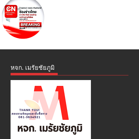
หจก. เมรัยชัยภูมิ