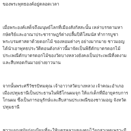
ของพระพุทธองค์อยู่ตลอดเวลา
เมื่อพระองค์เสด็จถึงมนุษย์โลกที่เมืองสังกัสสะนั้น เหล่าบรรดามหา
กษัตริย์และอาณาประชาราษฎร์ต่างปลื้มปิติโสมนัส ทำการบูชา
พระบรมศาสดาด้วยดอกไม้ ของหอมต่างๆ อย่างมากมาย ชาวมอญ
ได้นำเอาพุทธประวัติตอนดังกล่าวนี้มาจัดเป็นพิธีตักบาตรดอกไม้
ประเพณีตักบาตรดอกไม้ของวัดบางหลวงยังคงเป็นประเพณีที่งดงาม
และสืบทอดกันมาอย่างยาวนาน
จากนั้นพระศรีวัชรปัทมคุณ เจ้าอาวาสวัดบางหลวง เจ้าคณะอำเภอ
เมืองปทุมธานีเป็นประธานในพิธีโกนผมจุก ให้แก่เด็กที่มีอายุครบการ
โกนผม ซึ่งเป็นการอนุรักษ์และสืบสานประเพณีของชาวมอญ จังหวัด
ปทุมธานี
ชาวมอญสมัยก่อนนิยมที่จะให้บุตรหลานของตนไว้จุกสาเหตุเพราะมี