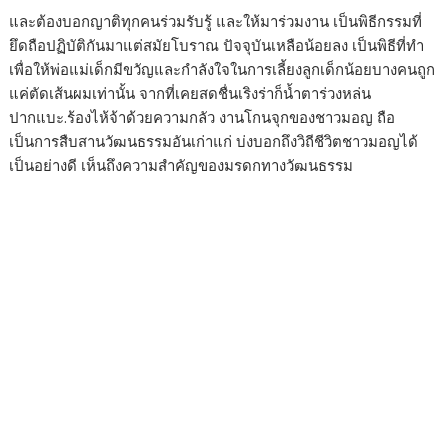
และต้องบอกญาติทุกคนร่วมรับรู้ และให้มาร่วมงาน เป็นพิธีกรรมที่
ยึดถือปฏิบัติกันมาแต่สมัยโบราณ ปัจจุบันเหลือน้อยลง เป็นพิธีที่ทำ
เพื่อให้พ่อแม่เด็กมีขวัญและกำลังใจในการเลี้ยงลูกเด็กน้อยบางคนถูก
แค่ตัดเส้นผมเท่านั้น จากที่เคยสดชื่นเริงร่าก็น้ำตาร่วงหล่น
ปากแบะ.ร้องไห้จ้าด้วยความกลัว งานโกนจุกของชาวมอญ ถือ
เป็นการสืบสานวัฒนธรรมอันเก่าแก่ บ่งบอกถึงวิถีชีวิตชาวมอญได้
เป็นอย่างดี เห็นถึงความสำคัญของมรดกทางวัฒนธรรม