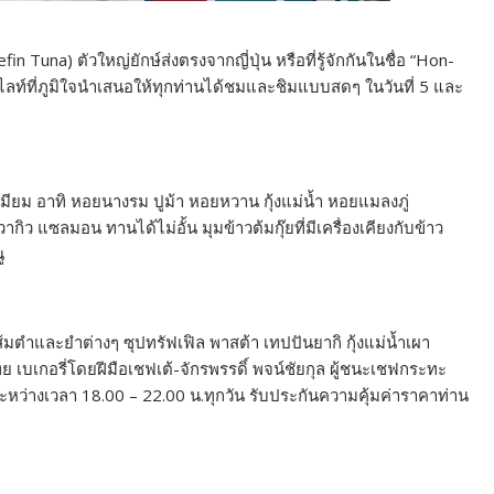
in Tuna) ตัวใหญ่ยักษ์ส่งตรงจากญี่ปุ่น หรือที่รู้จักกันในชื่อ “Hon-
ฮไลท์ที่ภูมิใจนำเสนอให้ทุกท่านได้ชมและชิมแบบสดๆ ในวันที่ 5 และ
ีเมียม อาทิ หอยนางรม ปูม้า หอยหวาน กุ้งแม่น้ำ หอยแมลงภู่
ากิว แซลมอน ทานได้ไม่อั้น มุมข้าวต้มกุ๊ยที่มีเครื่องเคียงกับข้าว
ู
้มตำและยำต่างๆ ซุปทรัฟเฟิล พาสต้า เทปปันยากิ กุ้งแม่น้ำเผา
 เบเกอรี่โดยฝีมือเชฟเต้-จักรพรรดิ์ พจน์ชัยกุล ผู้ชนะเชฟกระทะ
่างเวลา 18.00 – 22.00 น.ทุกวัน รับประกันความคุ้มค่าราคาท่าน