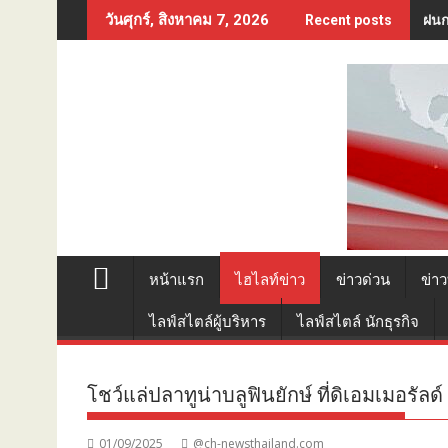
Skip
ฝนก
วันศุกร์, สิงหาคม 7, 2026
Recent posts
to
content
หน้าแรก
ไฮไลท์ข่าว
ข่าวด่วน
ข่าว
ไลฟ์สไตล์ผู้บริหาร
ไลฟ์สไตล์ นักธุรกิจ
โชว์แล่ปลาทูน่าบลูฟินยักษ์ ที่ดิเอมเมอรัลด์
01/09/2025
@ch-newsthailand.com