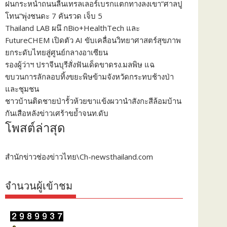
ฝนกระหน่ำถนนลื่นเทรลเลอร์เบรกแตกทางลงเขา”ศาลปู
โทน”พุ่งชนดะ 7 คันรวด เจ็บ 5
Thailand LAB ผนึ กBio+HealthTech และ
FutureCHEM เปิดตัว AI ขับเคลื่อนวิทยาศาสตร์สุขภาพ
ยกระดับไทยสู่ศูนย์กลางอาเซียน
รองผู้ว่าฯ ปราจีนบุรีสั่งฟันเด็ดขาดรง.มลพิษ แฉ
ขบวนการลักลอบทิ้งขยะพิษข้ามจังหวัดกระทบช้างป่า
และชุมชน
ชาวบ้านติดชายป่ารั้วห้วยขาแข้งผวานำสังกะสีล้อมบ้าน
กันเสือหลังข่าวเศร้าขย้ำจนท.ดับ
โพสต์ล่าสุด
สำนักข่าวช่องข่าวไทย\Ch-newsthailand.com
จำนวนผู้เข้าชม