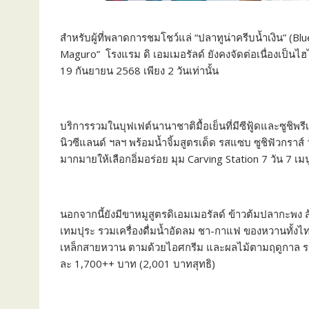
สำหรับผู้ที่พลาดการชมโชว์แล่ “ปลาทูน่าครีบน้ำเงิน” (Bluef
Maguro” โรงแรม ดิ เอมเมอรัลด์ ยังคงจัดต่อเนื่องเป็นไ
19 กันยายน 2568 เพียง 2 วันเท่านั้น
บริการรวมในบุฟเฟต์นานาชาติมื้อเย็นที่มีซีฟู้ดและซูชิพร
นิวซีแลนด์ ฯลฯ พร้อมน้ำจิ้มสูตรเด็ด รสแซบ ซูชิฟัวกราส์ ว
มากมายให้เลือกอิ่มอร่อย มุม Carving Station 7 วัน 7 เมน
นอกจากนี้ยังมีขาหมูสูตรดิเอมเมอรัลด์ ข้าวต้มปลากะพง ส
เทมปุระ รวมเครื่องดื่มน้ำอัดลม ชา-กาแฟ ของหวานทั้งไทย
เหล็กสายหวาน ตามด้วยไอศกรีม และผลไม้ตามฤดูกาล ระหว
ละ 1,700++ บาท (2,001 บาทสุทธิ)