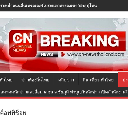
ระหน่ำถนนลื่นเทรลเลอร์เบรกแตกทางลงเขา"ศาลปูโทน"พุ่งชนดะ 7 คันรวด
ทั่วไทย
ข่าวท้องถิ่นไทย
คลิปข่าว
กิน-เที่ยว-ทั่วไทย
ปร
สมาคมนักข่าวและสื่อมวลชน จ.ชัยภูมิ ทำบุญวันนักข่าว เปิดสำนักงานใหม
 ค็อฟฟี่ช็อพ