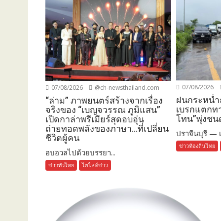
07/08/2026
07/08/2026
@ch-newsthailand.com
ฝนกระหน่ำถ
“ล่าม” ภาพยนตร์สร้างจากเรื่อง
เบรกแตกทา
จริงของ “เบญจวรรณ ภูมิแสน”
โทน”พุ่งชนด
เปิดกาล่าพรีเมียร์สุดอบอุ่น
ถ่ายทอดพลังของภาษา…ที่เปลี่ยน
ปราจีนบุรี — เก
ชีวิตผู้คน
ข่าวท้องถิ่นไทย
อบอวลไปด้วยบรรยา...
ข่าวทั่วไทย
ไฮไลท์ข่าว