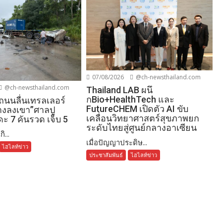
07/08/2026
@ch-newsthailand.com
@ch-newsthailand.com
Thailand LAB ผนึ
กBio+HealthTech และ
นนลื่นเทรลเลอร์
FutureCHEM เปิดตัว AI ขับ
งลงเขา”ศาลปู
เคลื่อนวิทยาศาสตร์สุขภาพยก
ะ 7 คันรวด เจ็บ 5
ระดับไทยสู่ศูนย์กลางอาเซียน
ิ...
เมื่อปัญญาประดิษ...
ไฮไลท์ข่าว
ประชาสัมพันธ์
ไฮไลท์ข่าว