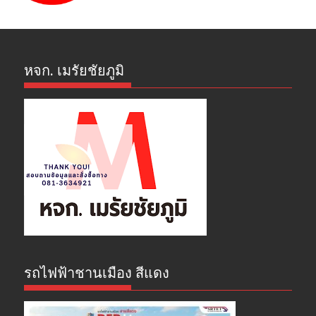
หจก. เมรัยชัยภูมิ
รถไฟฟ้าชานเมือง สีแดง