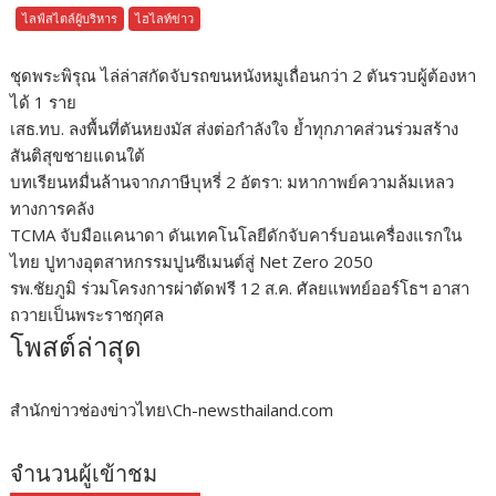
ไลฟ์สไตล์ผู้บริหาร
ไฮไลท์ข่าว
ชุดพระพิรุณ ไล่ล่าสกัดจับรถขนหนังหมูเถื่อนกว่า 2 ตันรวบผู้ต้องหา
ได้ 1 ราย
เสธ.ทบ. ลงพื้นที่ตันหยงมัส ส่งต่อกำลังใจ ย้ำทุกภาคส่วนร่วมสร้าง
สันติสุขชายแดนใต้
บทเรียนหมื่นล้านจากภาษีบุหรี่ 2 อัตรา: มหากาพย์ความล้มเหลว
ทางการคลัง
TCMA จับมือแคนาดา ดันเทคโนโลยีดักจับคาร์บอนเครื่องแรกใน
ไทย ปูทางอุตสาหกรรมปูนซีเมนต์สู่ Net Zero 2050
รพ.ชัยภูมิ ร่วมโครงการผ่าตัดฟรี 12 ส.ค. ศัลยแพทย์ออร์โธฯ อาสา
ถวายเป็นพระราชกุศล
โพสต์ล่าสุด
สำนักข่าวช่องข่าวไทย\Ch-newsthailand.com
จำนวนผู้เข้าชม