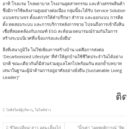
อาทิ โรงแรม โรงพยาบาล โรงงานอุตสาหกรรม และห้างสรรพสินค้า
ซึ่งมีการใช้พลังงานสูงอย่างต่อเนื่อง กลุ่มนี้จะได้รับ Service Solution
แบบครบวงจร ตั้งแต่การให้คำปรึกษา สำรวจ และออกแบบ การติด
ตั้ง ทดสอบระบบ และการบริการหลังการขาย ไปจนถึงการเข้าถึงสิน
เชื่อที่สอดคล้องกับเกณฑ์ ESG สะท้อนเจตนารมณ์ร่วมกันในการ
สร้างระบบนิเวศที่แข็งแกร่งและยั่งยืน”
สิ่งที่เสนาภูมิใจ ไม่ใช่เพียงการสร้างบ้าน แต่คือการส่งต่อ
‘Decarbonized Lifestyle’ ที่ทำให้ลูกบ้านใช้ชีวิตประจำวันได้อย่าง
ปกติ ขณะเดียวกันก็มีส่วนร่วมดูแลโลกไปพร้อมกัน ตอกย้ำบทบาท
เสนาในฐานะผู้นำด้านการอยู่อาศัยอย่างยั่งยืน (Sustainable Living
Leader)”
ติดต่
,
ไลฟ์สไตล์ผู้บริหาร
ไฮไลท์ข่าว
แนะแนว
ชีวิตเปลี่ยน! สาว อสม.เลี้ยงไก่
“บิ๊กเต่า “เผยพฤติการณ์ “ทิด