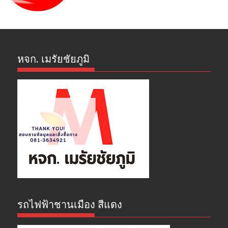
หจก. เมรัยชัยภูมิ
รถไฟฟ้าชานเมือง สีแดง