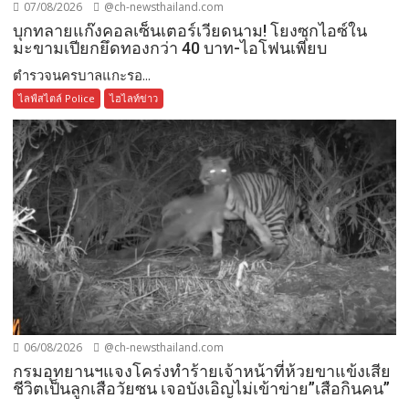
07/08/2026
@ch-newsthailand.com
บุกทลายแก๊งคอลเซ็นเตอร์เวียดนาม! โยงซุกไอซ์ใน
มะขามเปียกยึดทองกว่า 40 บาท-ไอโฟนเพียบ
ตำรวจนครบาลแกะรอ...
ไลฟ์สไตล์ Police
ไฮไลท์ข่าว
06/08/2026
@ch-newsthailand.com
กรมอุทยานฯแจงโคร่งทำร้ายเจ้าหน้าที่ห้วยขาแข้งเสีย
ชีวิตเป็นลูกเสือวัยซน เจอบังเอิญไม่เข้าข่าย”เสือกินคน”