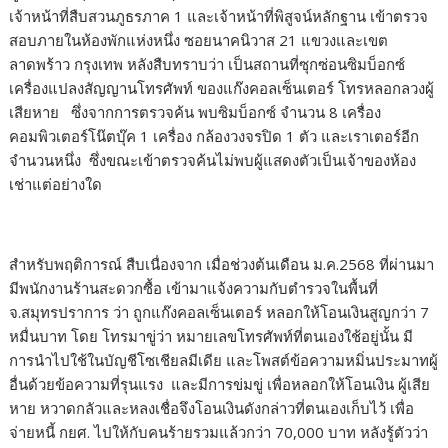
เจ้าหน้าที่สืบสวนภูธรภาค 1 และเจ้าหน้าที่พิสูจน์หลักฐาน เข้าตรวจ
สอบภายในห้องพักแห่งหนึ่ง ซอยนาคนิวาส 21 แขวงและเขต
ลาดพร้าว กรุงเทพ หลังสืบทราบว่า เป็นสถานที่ซุกซ่อนซิมบ็อกซ์
เครื่องแปลงสัญญานโทรศัพท์ ของแก๊งคอลเซ็นเตอร์ โทรหลอกลวงผู้
เสียหาย ซึ่งจากการตรวจค้น พบซิมบ็อกซ์ จำนวน 8 เครื่อง
คอมพิวเตอร์โน๊ตบุ๊ค 1 เครื่อง กล้องวงจรปิด 1 ตัว และเราเตอร์อีก
จำนวนหนึ่ง ซึ่งขณะเข้าตรวจค้นไม่พบผู้แสดงตัวเป็นเจ้าของห้อง
เช่าแต่อย่างใด
สำหรับพฤติการณ์ สืบเนื่องจาก เมื่อช่วงต้นเดือน ม.ค.2568 ที่ผ่านมา
มีพนักงานร้านสะดวกซื้อ เข้ามาแจ้งความกับตำรวจในพื้นที่
จ.สมุทรปราการ ว่า ถูกแก๊งคอลเซ็นเตอร์ หลอกให้โอนเงินสูญกว่า 7
หมื่นบาท โดย โทรมาขู่ว่า หมายเลขโทรศัพท์ที่ตนเองใช้อยู่นั้น มี
การนำไปใช้ในบัญชีโซเชียลมีเดีย และโพสต์ข้อความหมิ่นประมาทผู้
อื่นด้วยข้อความที่รุนแรง และมีการข่มขู่ เพื่อหลอกให้โอนเงิน ผู้เสีย
หาย หวาดกลัวและหลงเชื่อจึงโอนเงินดังกล่าวที่ตนเองเก็บไว้ เพื่อ
จ่ายหนี้ กยศ. ไปให้กับคนร้ายรวมแล้วกว่า 70,000 บาท หลังรู้ตัวว่า