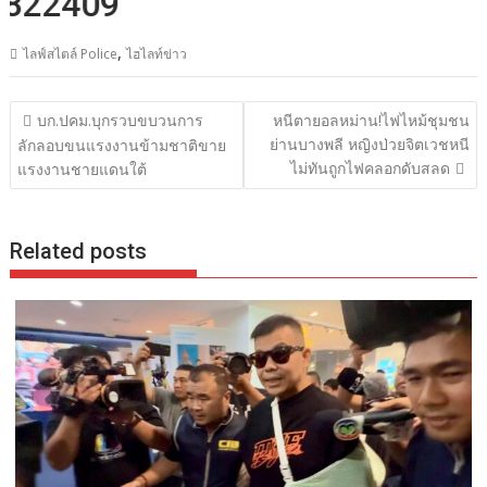
2409
,
ไลฟ์สไตล์ Police
ไฮไลท์ข่าว
แนะแนว
บก.ปคม.บุกรวบขบวนการ
หนีตายอลหม่าน!ไฟไหม้ชุมชน
เรื่อง
ย่านบางพลี หญิงป่วยจิตเวชหนี
ลักลอบขนแรงงานข้ามชาติขาย
ไม่ทันถูกไฟคลอกดับสลด
แรงงานชายแดนใต้
Related posts