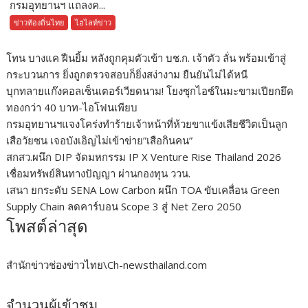
กรมอุทยานฯ แถลงค...
ข่าวท้องถิ่นไทย
ไฮไลท์ข่าว
โทน บางแค ฝืนยิ้ม หลังถูกคุมตัวเข้า บช.ก. เจ้าตัว ลั่น พร้อมเข้าสู่
กระบวนการ ยิ่งถูกตรวจสอบก็ยิ่งสง่างาม ยืนยันไม่ได้หนี
บุกทลายแก๊งคอลเซ็นเตอร์เวียดนาม! โยงซุกไอซ์ในมะขามเปียกยึด
ทองกว่า 40 บาท-ไอโฟนเพียบ
กรมอุทยานฯแจงโคร่งทำร้ายเจ้าหน้าที่ห้วยขาแข้งเสียชีวิตเป็นลูก
เสือวัยซน เจอบังเอิญไม่เข้าข่าย”เสือกินคน”
สกสว.ผนึก DIP จัดมหกรรม IP X Venture Rise Thailand 2026
เชื่อมทรัพย์สินทางปัญญา ผ่านกองทุน ววน.
เสนา ยกระดับ SENA Low Carbon ผนึก TOA ขับเคลื่อน Green
Supply Chain ลดคาร์บอน Scope 3 สู่ Net Zero 2050
โพสต์ล่าสุด
สำนักข่าวช่องข่าวไทย\Ch-newsthailand.com
จำนวนผู้เข้าชม