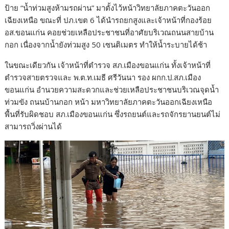
ป้าย “น้ำท่วมสูงห้ามรถผ่าน” มาตั้งไว้หน้าวิทยาลัยภาคตะวันออก
เฉียงเหนือ ขณะที่ ปภ.เขต 6 ได้นำรถยกสูงและเจ้าหน้าที่กองร้อย
อส.ขอนแก่น คอยช่วยเหลือประชาชนที่อาศัยบริเวณถนนสายบ้าน
กอก เนื่องจากน้ำยังท่วมสูง 50 เซนติเมตร ทำให้น้ำระบายได้ช้า
ในขณะเดียวกัน เจ้าหน้าที่ตำรวจ สภ.เมืองขอนแก่น ทั้งเจ้าหน้าที่
ตำรวจสายตรวจและ พ.ต.ท.เมธี ศรีวันนา รอง ผกก.ป.สภ.เมือง
ขอนแก่น อำนวยความสะดวกและช่วยเหลือประชาชนบริเวณจุดน้ำ
ท่วมขัง ถนนบ้านกอก หน้า มหาวิทยาลัยภาคตะวันออกเฉียงเหนือ
พื้นที่รับผิดชอบ สภ.เมืองขอนแก่น ซึ่งรถยนต์และรถจักรยานยนต์ไม่
สามารถวิ่งผ่านได้