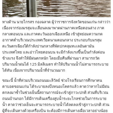
ทางด้าน นายไกรสร กองฉลาด ผู้ว่าราชการจังหวัดขอนแก่น กล่าวว่า
เนื่องจากร่องมรสุมจะเลื่อนลงมาพาดผ่านภาคเหนือตอนล่าง ภาค
กลางตอนบน และภาคตะวันออกเฉียงเหนือ เข้าสู่หย่อมความกด
อากาศต่ำบริเวณประเทศเวียดนามตอนกลาง ประกอบกับมรสุม
ตะวันตกเฉียงใต้กำลังปานกลางที่พัดปกคลุมทะเลอันดามัน
ประเทศไทย และอ่าวไทยตอนบน จะมีกำลังแรงขึ้นเป็นกำลังค่อน
ข้างแรง จึงทำให้มีฝนตกหนัก โดยเมื่อคืนที่ผ่านมา สามารถวัด
ปริมาณน้ำฝนได้ 125 มิลลิเมตร ทำให้ปริมาณน้ำไม่สามารถระบาย
ได้ทัน เนื่องจากปริมาณน้ำที่จำนวนมาก
ขณะนี้ น้ำที่ท่วมบริเวณถนนมะลิวัลย์ ช่วงโรงเรียนการศึกษาคน
ตาบอดขอนแก่น ได้ระบายลงบึงหนองโคตรแล้ว คาดว่าหากไม่มีฝน
ตกลงมาซ้ำในช่วงเย็นนี้สถานการณ์จะเข้าสู่ภาวะปกติ ส่วนที่บริเวณ
ถนนบ้านกอก ได้มีการเดินเครื่องสูบน้ำระยะไกลช่วยในการระบาย
น้ำ คาดว่าช่วงเย็นจะสามารถระบายน้ำได้ลดลงเข้าสู่ภาวะปกติ ส่วน
ผู้ที่จะเดินทางด้วยเครื่องบิน จะต้องมีการเดินทางเผื่อเวลาอย่างน้อย