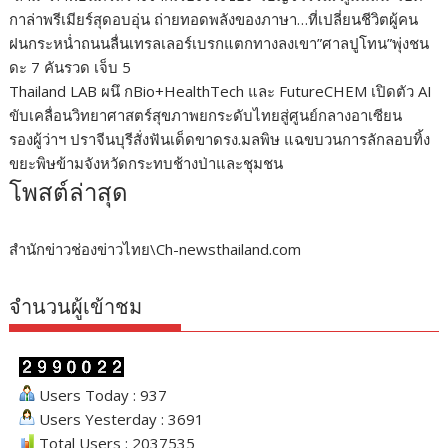
กาล่าพรีเมียร์สุดอบอุ่น ถ่ายทอดพลังของภาษา…ที่เปลี่ยนชีวิตผู้คน
ฝนกระหน่ำถนนลื่นเทรลเลอร์เบรกแตกทางลงเขา”ศาลปูโทน”พุ่งชน
ดะ 7 คันรวด เจ็บ 5
Thailand LAB ผนึ กBio+HealthTech และ FutureCHEM เปิดตัว AI
ขับเคลื่อนวิทยาศาสตร์สุขภาพยกระดับไทยสู่ศูนย์กลางอาเซียน
รองผู้ว่าฯ ปราจีนบุรีสั่งฟันเด็ดขาดรง.มลพิษ แฉขบวนการลักลอบทิ้ง
ขยะพิษข้ามจังหวัดกระทบช้างป่าและชุมชน
โพสต์ล่าสุด
สำนักข่าวช่องข่าวไทย\Ch-newsthailand.com
จำนวนผู้เข้าชม
Users Today : 937
Users Yesterday : 3691
Total Users : 2037535