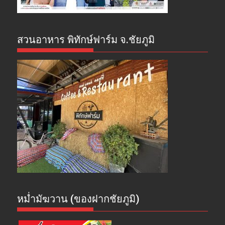
สวนอาหาร พิทักษ์ฟาร์ม จ.ชัยภูมิ
หม่ำมัฆวาน (ของฝากชัยภูมิ)