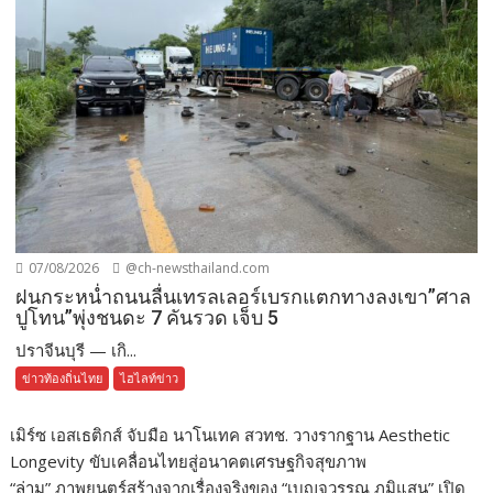
07/08/2026
@ch-newsthailand.com
ฝนกระหน่ำถนนลื่นเทรลเลอร์เบรกแตกทางลงเขา”ศาล
ปูโทน”พุ่งชนดะ 7 คันรวด เจ็บ 5
ปราจีนบุรี — เกิ...
ข่าวท้องถิ่นไทย
ไฮไลท์ข่าว
เมิร์ซ เอสเธติกส์ จับมือ นาโนเทค สวทช. วางรากฐาน Aesthetic
Longevity ขับเคลื่อนไทยสู่อนาคตเศรษฐกิจสุขภาพ
“ล่าม” ภาพยนตร์สร้างจากเรื่องจริงของ “เบญจวรรณ ภูมิแสน” เปิด