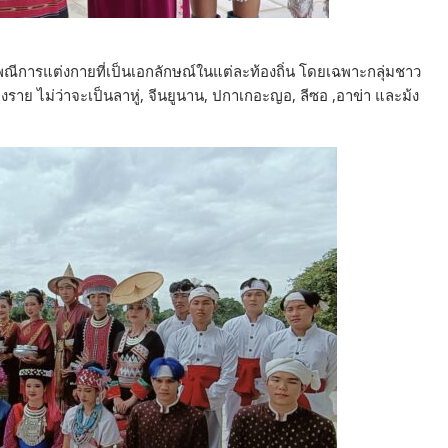
พณีการแต่งกายที่เป็นเอกลักษณ์ในแต่ละท้องถิ่น โดยเฉพาะกลุ่มชาว
ยงราย ไม่ว่าจะเป็นลาหู่, จีนยูนาน, ปกาเกอะญอ, ลีซอ ,อาข่า และม้ง