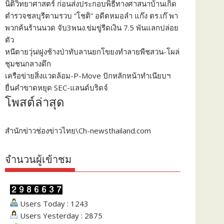
นิติวิทยาศาสตร์ ก่อนส่งประกอบพิธีทางศาสนาบ้านเกิด
ตำรวจชลบุรีตามรวบ “โชติ” อดีตหมอลำ แก๊ง ตร.เก๊ พา
พวกค้นร้านนวด จับ3พนง.ข่มขู่รีดเงิน 7.5 พันแลกปล่อย
ตัว
หนีตายวุ่น!ฝูงช้างป่าทับลานยกโขยงทำลายพืชสวน-โผล่
ชุมชนกลางดึก
เครือข่ายสิ่งแวดล้อม-P-Move ปักหลักหน้าทำเนียบฯ
ยื่นคำขาดหยุด SEC-แลนด์บริดจ์
โพสต์ล่าสุด
สำนักข่าวช่องข่าวไทย\Ch-newsthailand.com
จำนวนผู้เข้าชม
Users Today : 1243
Users Yesterday : 2875