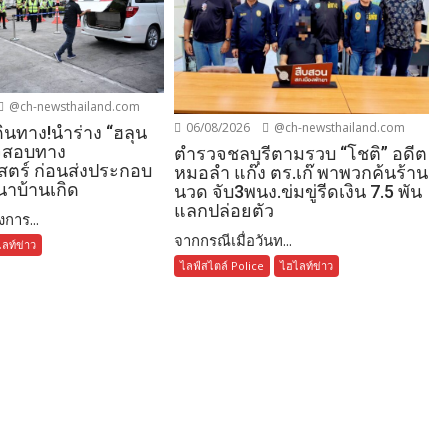
@ch-newsthailand.com
06/08/2026
@ch-newsthailand.com
ดินทาง!นำร่าง “ฮลุน
จสอบทาง
ตำรวจชลบุรีตามรวบ “โชติ” อดีต
าสตร์ ก่อนส่งประกอบ
หมอลำ แก๊ง ตร.เก๊ พาพวกค้นร้าน
นาบ้านเกิด
นวด จับ3พนง.ข่มขู่รีดเงิน 7.5 พัน
แลกปล่อยตัว
การ...
จากกรณีเมื่อวันท...
ลท์ข่าว
ไลฟ์สไตล์ Police
ไฮไลท์ข่าว