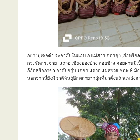
อย่างมูเซอดำ จะอาศัยในแถบ อ.แม่สาย ดอยตุง ,ฮ่อหรือล
กระจัดกระจาย แถวอ.เชียงของบ้าง ดอยช้าง ดอยผาหมีเป็น
อีก้อหรืออาข่า อาศัยอยู่บนดอย แถวอ.แม่สรวย ขณะที่ ม
นอกจากนี้ยังมีชาติพันธุ์อีกหลายๆกลุ่มที่มาตั้งหลักแห