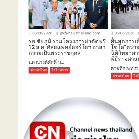
06/08/2026
06/08/2026
@ch-newsthailand.com
สิ้นสุดการเ
รพ.ชัยภูมิ ร่วมโครงการผ่าตัดฟรี
โซโล่”ตรว
12 ส.ค. ศัลยแพทย์ออร์โธฯ อาสา
นิติวิทยาศ
ถวายเป็นพระราชกุศล
พิธีทางศาส
นพ.ณรงค์ศักดิ์ บ...
ตามที่กระทรวง
ข่าวทั่วไทย
ไฮไลท์ข่าว
ข่าวทั่วไทย
ไฮไ