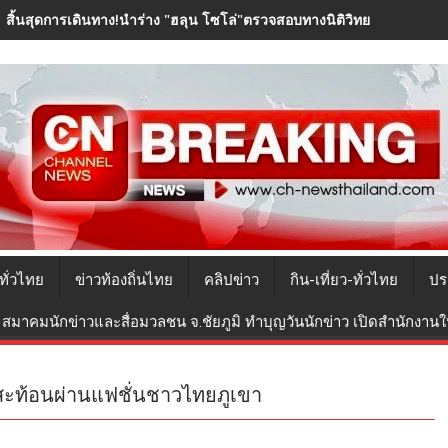
สิ้นสุดการเดินทาง!นำร่าง "ฮลุน โซโล่"ตรวจสอบทางนิติวิทยาศาสตร์ ก่
ทั่วไทย
ข่าวท้องถิ่นไทย
คลิปข่าว
กิน-เที่ยว-ทั่วไทย
ปร
สมาคมนักข่าวและสื่อมวลชน จ.ชัยภูมิ ทำบุญวันนักข่าว เปิดสำนักงานใหม
สะท้อนผ่านแฟชั่นชาวไทยภูเขา