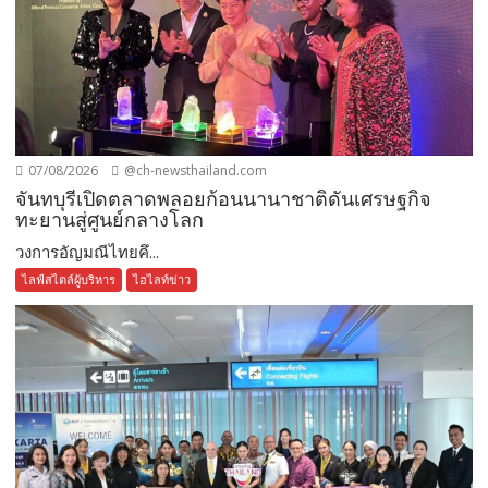
07/08/2026
@ch-newsthailand.com
จันทบุรีเปิดตลาดพลอยก้อนนานาชาติดันเศรษฐกิจ
ทะยานสู่ศูนย์กลางโลก
วงการอัญมณีไทยคึ...
ไลฟ์สไตล์ผู้บริหาร
ไฮไลท์ข่าว