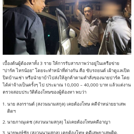
เบื้องต้นผู้ต้องหาทั้ง 3 ราย ให้การรับสารภาพว่าอยู่ในเครือข่าย
“ปาร์ค ไทรน้อย” โดยจะทำหน้าที่ต่างกัน คือ ขับรถยนต์ เฝ้าดูแลเปิด
ปิดบ้านเช่า หรือนำยาบ้าไปส่งให้ลูกค้าตามคำสั่งของนายปาร์ค โดย
ได้ค่าจ้างเป็นครั้งๆ ไป ประมาณ 10,000 – 40,000 บาท แล้วแต่งาน
ตรวจสอบประวัติต้องโทษของผู้ต้องหา พบว่า
นาย สงกรานต์ (สงวนนามสกุล) เคยต้องโทษ คดีจำหน่ายยาเสพ
ติดฯ
นายภาณุเดช (สงวนนามสกุล) ไม่เคยต้องโทษคดีอาญา
นายพงษ์ชัย (สงวนนามสกุล) เคยต้องโทษ คดีเสพยาเสพติด,