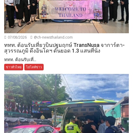
07/08/2026
@ch-newsthailand.com
ททท. ต้อนรับเที่ยวบินปฐมฤกษ์ TransNusa จาการ์ตา-
สุวรรณภูมิ ดึงอินโดฯ ดันยอด 1.3 แสนที่นั่ง
ททท. ต้อนรับเที่...
ข่าวทั่วไทย
ไฮไลท์ข่าว