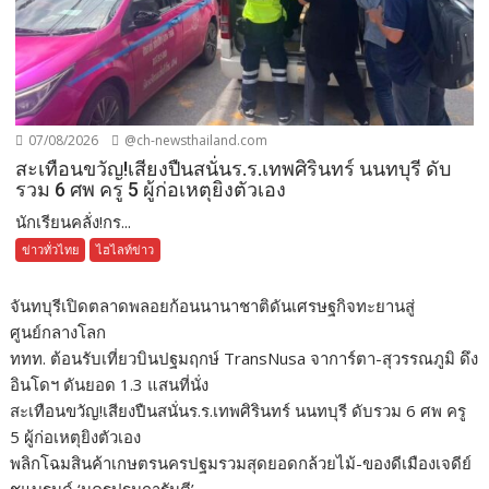
07/08/2026
@ch-newsthailand.com
สะเทือนขวัญ!เสียงปืนสนั่นร.ร.เทพศิรินทร์ นนทบุรี ดับ
รวม 6 ศพ ครู 5 ผู้ก่อเหตุยิงตัวเอง
นักเรียนคลั่ง!กร...
ข่าวทั่วไทย
ไฮไลท์ข่าว
จันทบุรีเปิดตลาดพลอยก้อนนานาชาติดันเศรษฐกิจทะยานสู่
ศูนย์กลางโลก
ททท. ต้อนรับเที่ยวบินปฐมฤกษ์ TransNusa จาการ์ตา-สุวรรณภูมิ ดึง
อินโดฯ ดันยอด 1.3 แสนที่นั่ง
สะเทือนขวัญ!เสียงปืนสนั่นร.ร.เทพศิรินทร์ นนทบุรี ดับรวม 6 ศพ ครู
5 ผู้ก่อเหตุยิงตัวเอง
พลิกโฉมสินค้าเกษตรนครปฐมรวมสุดยอดกล้วยไม้-ของดีเมืองเจดีย์
ชูแบรนด์ ‘นครปฐมการันตี’