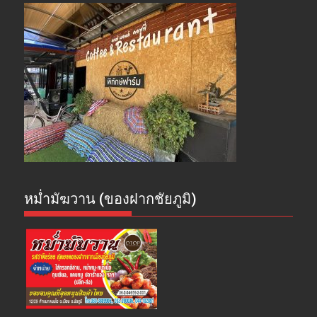
หม่ำมัฆวาน (ของฝากชัยภูมิ)