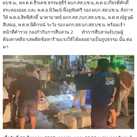
ผบช.น., พล.ต.ต.ธีรเดช ธรรมสุธีร์ ผบก.สส.บช.น.,พ.ต.อ.เกียรติศักดิ์
สระทองออย และ พ.ต.อ.นิวัฒน์ พึ่งอุทัยศรี รอง ผบก สส.บช.น. สั่งการ
ให้ พ.ต.อ.สิทธิศักดิ์ นาคามาตย์ ผกก.สส.2บก.สส.บช.น., พ.ต.ท.ณัฐวุฒิ
สีเสมอ, พ.ต.ท.นิติกรณ์ ระวัง รอง ผกก.สส.บก.สส.บช.น. พร้อมเจ้า
หน้าที่ตำรวจ กองกำกับการสืบสวน 2 ทำการสืบสวนจับกุมผู้
ต้องหาคดียาเสพติดข้อหาร้ายแรงให้ได้ผลอย่างเป็นรูปธรรม นั้น ต่อ
มา