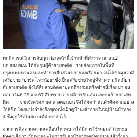
พฤติการณ์ในการจับกุม ก่อนหน้านี้เจ้าหน้าที่ตำรวจ กก.สส.2
บก.สส.บช.น. ได้จับกุมผู้ค้ายาเสพติด รายย่อยภายในพื้นที่
กรุงเทพมหานครและทำการสืบสวนขยายผลเรื่อยมา จนได้ข้อมูลว่ามี
เครือข่าย “ปาร์ค ไทรน้อย” ซึ่งเป็นเครือข่ายใหญ่ที่ทำความผิดเกี่ยว
กับยาเสพติด จึงได้สืบสวนติดตามพฤติกรรมเครือข่ายนี้เรื่อยมา จน
ต่อมาวันที่ 28 ส.ค.67 สืบทราบว่าจะมีการรับ-ส่ง และขนย้ายยาเสพ
ติด จากจังหวัดภาคกลางตอนบน จึงได้จัดกำลังเฝ้าติดตามอย่าง
ใกล้ชิด โดยแบ่งกำลังอีกชุดหนึ่งเฝ้าดูบ้านเช่าภายในหมู่บ้านบัวทอง
4 ซึ่งถูกใช้เป็นสถานที่พักยาบ้าไว้
จากการติดตามความเคลื่อนไหวพบว่าได้มีการใช้รถยนต์ Honda
freed สีขาว เป็นพาหนะในการรับยาบ้าจากจุดนัดหมายแล้ววิ่งมา