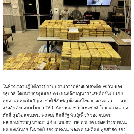
ในห้วงเวลาปฏิบัติการปราบปรามกวาดล้างยาเสพติด 90วัน ของ
รัฐบาล โดยนายกรัฐมนตรี ตระหนักถึงปัญหายาเสพติดซึ่งเป็นภัย
คุกคามและเป็นปัญหาชาติที่สำคัญ ต้องแก้ไขอย่างเร่งด่วน และ
จริงจัง จึงมอบนโยบายให้สำนักงานตำรวจแห่งชาติ โดย พล.ต.อ.ต่อ
ศักดิ์ สุขวิมลผบ.ตร., พล.ต.อ.กิตติ์รัฐ พันธุ์เพ็ชร์ รอง ผบ.ตร.,
พล.ต.ท.สำราญ นวลมา ผู้ช่วย ผบ.ตร., พล.ต.ท.ธิติ แสงสว่างผบช.น.,
พล.ต.ต.ทินกร รังมาตย์ รอง ผบช.น., พล.ต.ต.นพศิลป์ พูลสวัสดิ์ รอง