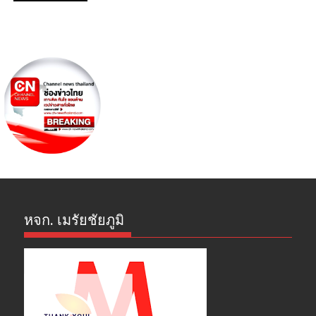
หจก. เมรัยชัยภูมิ