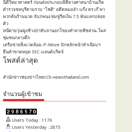
นิติวิทยาศาสตร์ ก่อนส่งประกอบพิธีทางศาสนาบ้านเกิด
ตำรวจชลบุรีตามรวบ “โชติ” อดีตหมอลำ แก๊ง ตร.เก๊ พา
พวกค้นร้านนวด จับ3พนง.ข่มขู่รีดเงิน 7.5 พันแลกปล่อย
ตัว
หนีตายวุ่น!ฝูงช้างป่าทับลานยกโขยงทำลายพืชสวน-โผล่
ชุมชนกลางดึก
เครือข่ายสิ่งแวดล้อม-P-Move ปักหลักหน้าทำเนียบฯ
ยื่นคำขาดหยุด SEC-แลนด์บริดจ์
โพสต์ล่าสุด
สำนักข่าวช่องข่าวไทย\Ch-newsthailand.com
จำนวนผู้เข้าชม
Users Today : 1176
Users Yesterday : 2875