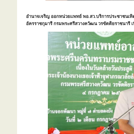
อำนาจเจริญ ออกหน่วยแพทย์ พอ.สว.บริการประชาชนเทิดพ
อัครราชกุมารี กรมพระศรีสวางควัฒน วรขัตติยราชนารี เนื