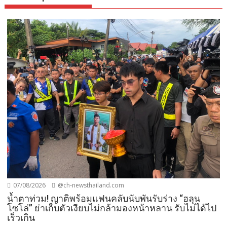
07/08/2026
@ch-newsthailand.com
น้ำตาท่วม! ญาติพร้อมแฟนคลับนับพันรับร่าง “ฮลุน
โซโล่” ย่าเก็บตัวเงียบไม่กล้ามองหน้าหลาน รับไม่ได้ไป
เร็วเกิน