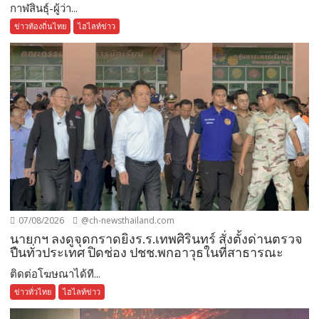
กาฬสินธุ์-ผู้ว่า...
ข่าวท้องถิ่นไทย
ไฮไลท์ข่าว
07/08/2026
@ch-newsthailand.com
นายกฯ ลงดูจุดกราดยิงร.ร.เทพศิรินทร์ สั่งตั้งด่านตรวจ
ปืนทั่วประเทศ ปิดช่อง ปชช.พกอาวุธในที่สาธารณะ
ติดต่อโฆษณาได้ที...
ข่าวทั่วไทย
ไฮไลท์ข่าว