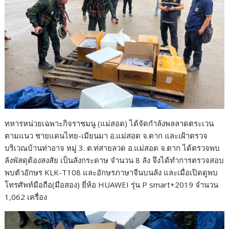
ทหารหน่วยเฉพาะกิจราชมนู (แม่สอด) ได้จัดกำลังพลลาดตระเวน
ตามแนว ชายแดนไทย-เมียนมา อ.แม่สอด จ.ตาก และเฝ้าตรวจ
บริเวณบ้านท่าอาจ หมู่ 3. ต.ท่สายลวด อ.แม่สอด จ.ตาก ได้ตรวจพบ
ลังพัสดุต้องสงสัย เป็นลังกระดาษ จำนวน 8 ลัง จึงได้ทำการตรวจสอบ
พบตัวอักษร KLK-T108 และอักษรภาษาจีนบนลัง และเมื่อเปิดดูพบ
โทรศัพท์มือถือ(มือสอง) ยี่ห้อ HUAWEI รุ่น P smart+2019 จำนวน
1,062 เครื่อง