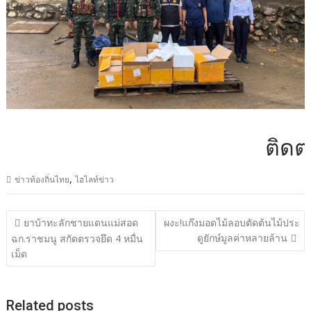
ติดต่อโฆษ
,
ข่าวท้องถิ่นไทย
ไฮไลท์ข่าว
แนะแนว
ยาบ้าทะลักชายแดนแม่สอด
ผงะ!แก๊งมอดไม้ลอบตัดต้นไม้ประ
เรื่อง
ดูยักษ์มูลค่าหลายล้าน
ฉก.ราชมนู สกัดตรวจยึด 4 หมื่น
เม็ด
Related posts