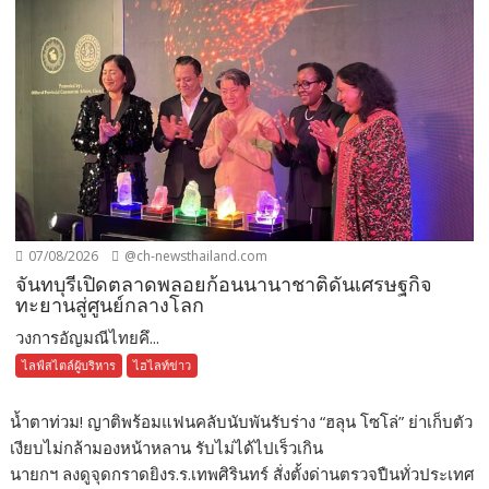
07/08/2026
@ch-newsthailand.com
จันทบุรีเปิดตลาดพลอยก้อนนานาชาติดันเศรษฐกิจ
ทะยานสู่ศูนย์กลางโลก
วงการอัญมณีไทยคึ...
ไลฟ์สไตล์ผู้บริหาร
ไฮไลท์ข่าว
น้ำตาท่วม! ญาติพร้อมแฟนคลับนับพันรับร่าง “ฮลุน โซโล่” ย่าเก็บตัว
เงียบไม่กล้ามองหน้าหลาน รับไม่ได้ไปเร็วเกิน
นายกฯ ลงดูจุดกราดยิงร.ร.เทพศิรินทร์ สั่งตั้งด่านตรวจปืนทั่วประเทศ