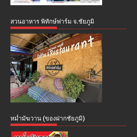
สวนอาหาร พิทักษ์ฟาร์ม จ.ชัยภูมิ
หม่ำมัฆวาน (ของฝากชัยภูมิ)