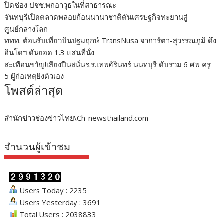
ปิดช่อง ปชช.พกอาวุธในที่สาธารณะ
จันทบุรีเปิดตลาดพลอยก้อนนานาชาติดันเศรษฐกิจทะยานสู่
ศูนย์กลางโลก
ททท. ต้อนรับเที่ยวบินปฐมฤกษ์ TransNusa จาการ์ตา-สุวรรณภูมิ ดึง
อินโดฯ ดันยอด 1.3 แสนที่นั่ง
สะเทือนขวัญ!เสียงปืนสนั่นร.ร.เทพศิรินทร์ นนทบุรี ดับรวม 6 ศพ ครู
5 ผู้ก่อเหตุยิงตัวเอง
โพสต์ล่าสุด
สำนักข่าวช่องข่าวไทย\Ch-newsthailand.com
จำนวนผู้เข้าชม
Users Today : 2235
Users Yesterday : 3691
Total Users : 2038833