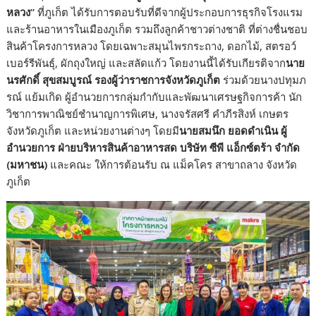
หลวง”
ที่ภูเก็ต ได้รับการตอบรับที่ดีจากผู้ประกอบการธุรกิจโรงแรม
และร้านอาหารในเมืองภูเก็ต รวมถึงลูกค้าชาวต่างชาติ ที่ต่างชื่นชอบ
สินค้าโครงการหลวง โดยเฉพาะสมุนไพรกระถาง, ดอกไม้, สตรอว์
เบอร์รีพันธุ์, ผักถุงใหญ่ และสลัดแก้ว โดยงานนี้ได้รับเกียรติจาก
นาย
นรศักดิ์ สุขสมบูรณ์ รองผู้ว่าราชการจังหวัดภูเก็ต
ร่วมด้วยนางปทุมภ
รณ์ แย้มเกิด ผู้อำนวยการกลุ่มกำกับและพัฒนาเศรษฐกิจการค้า นัก
วิชาการพาณิชย์ชำนาญการพิเศษ, นางจรัสศรี คำภีรสิงห์ เกษตร
จังหวัดภูเก็ต และหน่วยงานต่างๆ โดยมี
นายสมนึก ยอดดำเนิน ผู้
อำนวยการ ฝ่ายบริหารสินค้าอาหารสด บริษัท ซีพี แอ็กซ์ตร้า จำกัด
(มหาชน)
และคณะ ให้การต้อนรับ ณ แม็คโคร สาขาถลาง จังหวัด
ภูเก็ต