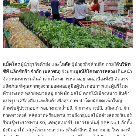
แม็คโคร
ผู้นำธุรกิจค้าส่ง และ
โลตัส
ผู้นำธุรกิจค้าปลีก ภายใต้
บริษัท
ซีพี แอ็กซ์ตร้า จำกัด (มหาชน)
ร่วมกับ
มูลนิธิ
โครงการหลวง
เดินหน้า
จัดงานมหกรรมสินค้าจากโครงการหลวงอย่างต่อเนื่องทั้งปี คัดสรร
ผลิตภัณฑ์คุณภาพสูงจากยอดดอยสู่มือผู้ประกอบการและผู้บริโภค
ทั่วประเทศ หลายหมวดหมู่ อาทิ ผัก ผลไม้ ดอกไม้เมืองหนาว สินค้า
แปรรูป เครื่องดื่ม และสินค้าเพื่อสุขภาพ นำโดยผักสดแพ็กใหญ่
สำหรับผู้ประกอบการอย่างกะหล่ำปลี, ผักกาดขาวปลี, สลัดแก้ว, ผัก
กาดหางหงส์, สลัดถาดพร้อมทาน รวมถึงกลุ่มผลไม้อย่างสตรอว์เบอร์
รีพันธุ์พระราชทาน 80, เคพกูสเบอร์รี, เสาวรส พันธุ์ RPF No.1 อีกทั้ง
ยังมีดอกไม้, สมุนไพรกระถาง และสินค้าอื่นๆ อีกมากมาย ในราคาที่