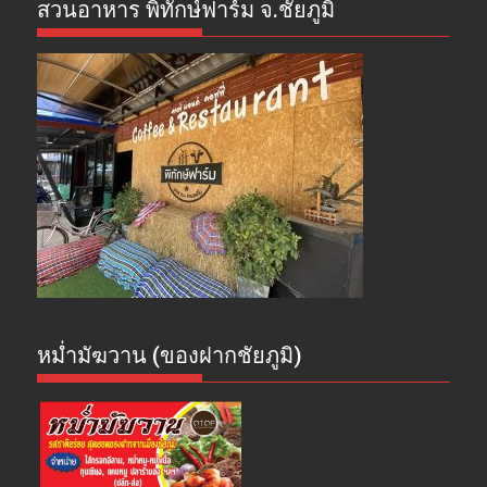
สวนอาหาร พิทักษ์ฟาร์ม จ.ชัยภูมิ
หม่ำมัฆวาน (ของฝากชัยภูมิ)