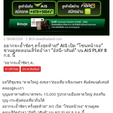
08/08/2026
@ch-newsthailand.com
อยากจะย้ำชัดๆ ครั้งสุดท้าย!” AIS เปิด “โซนหน้าจอ”
ชวนดูสดคอนเสิร์ตอำลา “อัสนี-วสันต์” บน AIS PLAY 8
ก.ย. นี้
“อยากจะย้ำชัดๆ ค...
ข่าวทั่วไทย
ประชาสัมพันธ์
ยลวิถีชุมชน “หาดใหญ่-สงขลา”ท่องเที่ยวเชิงเกษตร สัมผัสมนต์เสน่ห์
คลองอู่ตะเภา
บุญมหาทานตักบาตรพระ 10,000 รูปกลางเมืองหาดใหญ่ ส่งเสริม
บุญ-กระตุ้นท่องเที่ยวถิ่นใต้
อยากจะย้ำชัดๆ ครั้งสุดท้าย!” AIS เปิด “โซนหน้าจอ” ชวนดูสด
คอนเสิร์ตอำลา “อัสนี-วสันต์” บน AIS PLAY 8 ก.ย. นี้