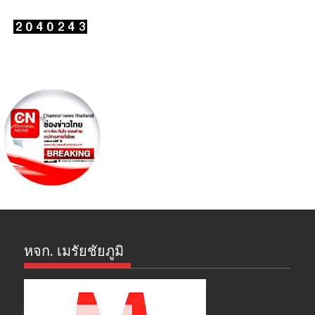
หจก. เมรัยชัยภูมิ